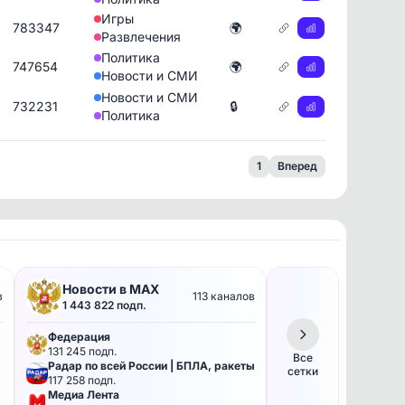
Игры
783347
🌍
Развлечения
Политика
747654
🌍
Новости и СМИ
Новости и СМИ
732231
🔒
Политика
1
Вперед
Новости в MAX
в
113 каналов
1 443 822 подп.
Федерация
131 245 подп.
Все
Радар по всей России | БПЛА, ракеты
сетки
117 258 подп.
Медиа Лента