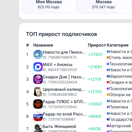
Моя Москва
Москва
623 110 подп.
275 247 подп.
ТОП прирост подписчиков
#
Название
Прирост
Категория
Новости и
Новости для Пенсионеров!
1
+27607
Стиль жизн
ID: 71658970887475
Технологии
MAX • Анонсы
2
+21681
Новости и
ID: 68545739033120
Маркетпле
Скидки Дня | Находки с Wildberries | Скидки | Акции
3
+12119
Скидки и а
ID: 72952105228454
Психологи
Церковный календарь
4
+12105
Обзоры на
ID: 70963858819802
Новости и
Радар ПЛЮС • БПЛА • Мониторинг обстановки 24/7
5
+10897
Политика
ID: 72706187021640
Новости и
Радар по всей России | БПЛА, ракеты
6
+9668
Государст
ID: 73311875586661
Авторский
Быть Женщиной
7
+9436
Психологи
ID: 75868781883480