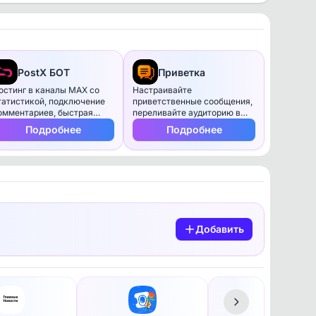
PostX БОТ
Приветка
остинг в каналы MAX со
Настраивайте
татистикой, подключение
приветственные сообщения,
омментариев, быстрая
переливайте аудиторию в
ересылка постов из
другие проекты, копите базу
Подробнее
Подробнее
elegram в MAX
подписчиков
Добавить