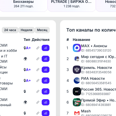
Биохакеры
PLTRADE | БИРЖА ОКСАНЫ | Планёрка | Каналы с доходом | Купить / продать канал | Биржа каналов
Новос
264 211 подп.
1 238 подп.
732
Топ каналы по коли
24 часа
Неделя
Месяц
Тип
Действия
#
Название
 СМИ
MAX • Анонсы
🔒
A+
1
и и хобби
ID: 68545739033120
 и IT
Мир сегодня с Ю
🌍
2
 СМИ
ID: 68088031914630
йсы
Кремль. Новости
🔒
A+
3
кции
ID: 68348313548056
я
РИА Новости
🔒
A+
4
 товары
ID: 68056453581545
 СМИ
Россия 365. Новос
🔒
5
ID: 71253668593887
 СМИ
Прямой Эфир
🌍
6
венный
ID: 68089414393881
Mash
🔒
7
я
ID: 68056590336076