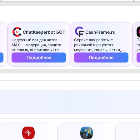
ChatKeeperbot БОТ
CashFrame.ru
Надежный бот для чатов
Сервис для работы с
П
MAX — модерация, защита
рекламой в соцсетях:
с
от спама, аналитика чата.
медиакит, каналы, сетки,
к
Нам доверяют тысячи
посты и деньги в одном
п
Подробнее
Подробнее
админов.
интерфейсе.
T