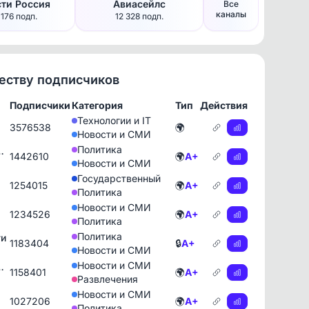
ти Россия
Авиасейлс
Все
каналы
 176 подп.
12 328 подп.
честву подписчиков
Подписчики
Категория
Тип
Действия
Технологии и IT
3576538
🌍
Новости и СМИ
Политика
рием Подолякой
1442610
🌍
A+
Новости и СМИ
Государственный
1254015
🌍
A+
Политика
Новости и СМИ
1234526
🌍
A+
Политика
Политика
ти
1183404
🔒
A+
Новости и СМИ
Новости и СМИ
 • Новости
1158401
🌍
A+
Развлечения
Новости и СМИ
1027206
🌍
A+
Политика