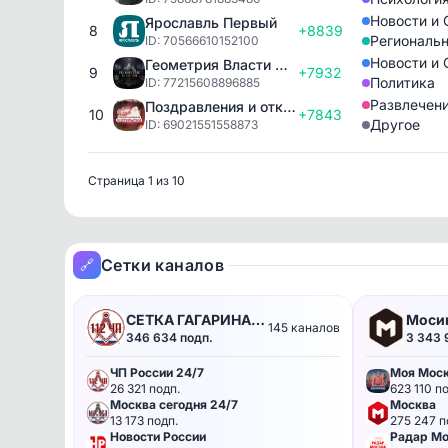
Новости и
Ярославль Первый
8
+8839
Региональ
ID: 70566610152100
Новости и
Геометрия Власти 🇷🇺
9
+7932
Политика
ID: 77215608896885
Развлечен
Поздравления и открытки
10
+7843
Другое
ID: 69021551558873
Страница 1 из 10
Сетки каналов
🔗
СЕТКА ГАГАРИНА
Мосин
145 каналов
346 634 подп.
3 343 
НА МАКС ТРАФИКЕ
Моско
ЧП России 24/7
Моя Мос
26 321 подп.
623 110 по
Москва сегодня 24/7
Москва
13 173 подп.
275 247 п
Новости России
Радар Мо