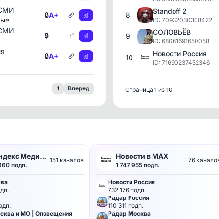
 СМИ
Standoff 2
🔒
A+
8
ные
ID: 70932030308422
 СМИ
СОЛОВЬЁВ
🔒
9
ID: 68061691650058
ия
Новости Россия
🔒
A+
10
ID: 71690237452346
1
Вперед
Страница 1 из 10
декс Медиа /
Новости в MAX
151 каналов
76 канало
960 подп.
1 747 955 подп.
вские каналы
✕
✕
ква
Новости Россия
дп.
732 176 подп.
Радар Россия
Коротнева Оксана Сергеевна
ИП Зурабян Марк Арсенович
одп.
110 311 подп.
Рекламодатель
Рекламодатель
сква и МО | Оповещения
Радар Москва