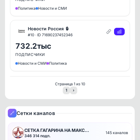
Политика
Новости и СМИ
Новости Россия
🔒
#10 · ID 71690237452346
732.2тыс
ПОДПИСЧИКИ
Новости и СМИ
Политика
Страница 1 из 10
1
›
Сетки каналов
🔗
СЕТКА ГАГАРИНА НА МАКС
145 каналов
346 314 подп.
ТРАФИКЕ