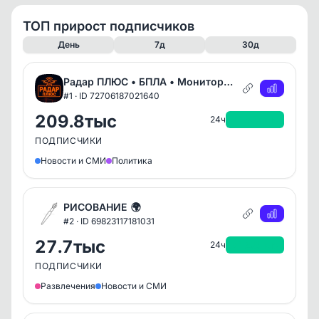
ТОП прирост подписчиков
День
7д
30д
Радар ПЛЮС • БПЛА • Мониторинг обстановки 24/7
#1 · ID 72706187021640
209.8тыс
+13.9тыс
24ч
ПОДПИСЧИКИ
Новости и СМИ
Политика
РИСОВАНИЕ
🌍
#2 · ID 69823117181031
27.7тыс
+12.8тыс
24ч
ПОДПИСЧИКИ
Развлечения
Новости и СМИ