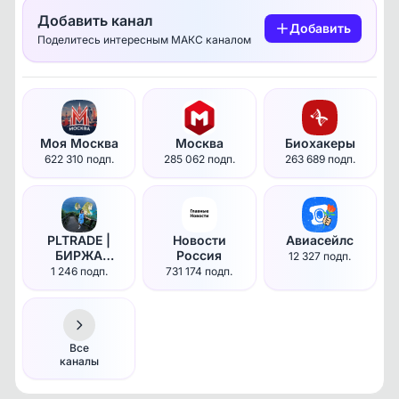
Добавить канал
Добавить
Поделитесь интересным МАКС каналом
Моя Москва
Москва
Биохакеры
622 310 подп.
285 062 подп.
263 689 подп.
PLTRADE |
Новости
Авиасейлс
БИРЖА
Россия
12 327 подп.
ОКСАНЫ |
1 246 подп.
731 174 подп.
Планёрка |
Каналы с
доходом |
Купить /
продать
Все
канал | Биржа
каналы
каналов