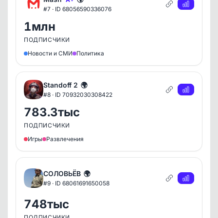
#7 · ID 68056590336076
1млн
ПОДПИСЧИКИ
Новости и СМИ
Политика
Standoff 2
🌍
#8 · ID 70932030308422
783.3тыс
ПОДПИСЧИКИ
Игры
Развлечения
СОЛОВЬЁВ
🌍
#9 · ID 68061691650058
748тыс
ПОДПИСЧИКИ