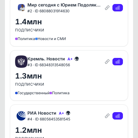
Мир сегодня с Юрием Подолякой
🌍
A+
#2 · ID 68088031914630
1.4млн
ПОДПИСЧИКИ
Политика
Новости и СМИ
Кремль. Новости
🌍
A+
#3 · ID 68348313548056
1.3млн
ПОДПИСЧИКИ
Государственный
Политика
РИА Новости
🌍
A+
#4 · ID 68056453581545
1.2млн