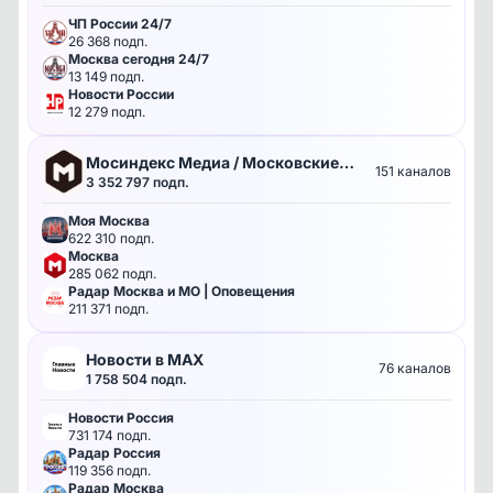
ЧП России 24/7
26 368 подп.
Москва сегодня 24/7
13 149 подп.
Новости России
12 279 подп.
Мосиндекс Медиа / Московские
151 каналов
3 352 797 подп.
каналы
Моя Москва
622 310 подп.
Москва
285 062 подп.
✕
✕
Радар Москва и МО | Оповещения
211 371 подп.
Коротнева Оксана Сергеевна
ИП Зурабян Марк Арсенович
Новости в MAX
Рекламодатель
Рекламодатель
76 каналов
1 758 504 подп.
504033476491
480281781920
ИНН
ИНН
Новости Россия
731 174 подп.
CQH36pWzJqVG77iyKdP7dzpnVP5tdfw
2VtzqxFR1Dh
Радар Россия
119 356 подп.
ERID
86GR8vQYU9DKAhd
Радар Москва