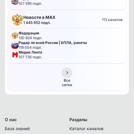
ERID
107 595 подп.
Новости в MAX
113 каналов
1 445 952 подп.
Федерация
130 924 подп.
Радар по всей России | БПЛА, ракеты
119 004 подп.
Медиа Лента
107 735 подп.
Все
сетки
О нас
Разделы
База знаний
Каталог каналов