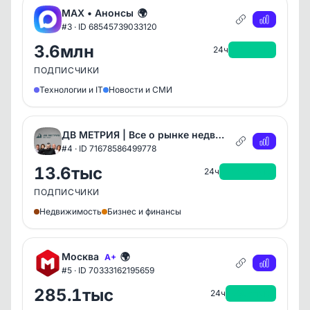
MAX • Анонсы
🌍
#3 · ID 68545739033120
3.6млн
+12тыс
24ч
ПОДПИСЧИКИ
Технологии и IT
Новости и СМИ
ДВ МЕТРИЯ | Все о рынке недвижимости
🌍
#4 · ID 71678586499778
13.6тыс
+11.6тыс
24ч
ПОДПИСЧИКИ
Недвижимость
Бизнес и финансы
Москва
🌍
A+
#5 · ID 70333162195659
285.1тыс
+9.7тыс
24ч