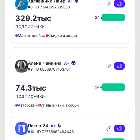
Халявщики Лайф
🔒
A+
#8 · ID 71945197535350
329.2тыс
+7.9тыс
24ч
ПОДПИСЧИКИ
Маркетплейсы
Скидки и акции
Алена Чайкина
🌍
A+
#9 · ID 68369707103701
74.3тыс
+7.9тыс
24ч
ПОДПИСЧИКИ
Авторский
Стиль жизни и хобби
Питер 24
🔒
A+
#10 · ID 72758662494446