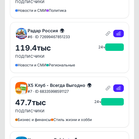
ПОДПИСЧИКИ
Новости и СМИ
Политика
Радар Россия
🌍
#6 · ID 72699467851233
119.4тыс
+9тыс
24ч
ПОДПИСЧИКИ
Новости и СМИ
Региональные
Х5 Клуб - Всегда Выгодно
🌍
#7 · ID 68335998591127
47.7тыс
+8.4тыс
24ч
ПОДПИСЧИКИ
Бизнес и финансы
Стиль жизни и хобби