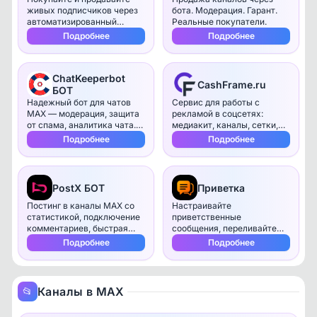
живых подписчиков через
бота. Модерация. Гарант.
автоматизированный
Реальные покупатели.
сервис MotivBuy в МАКС.
Подробнее
Подробнее
ChatKeeperbot
CashFrame.ru
БОТ
Надежный бот для чатов
Сервис для работы с
MAX — модерация, защита
рекламой в соцсетях:
от спама, аналитика чата.
медиакит, каналы, сетки,
Нам доверяют тысячи
посты и деньги в одном
Подробнее
Подробнее
админов.
интерфейсе.
PostX БОТ
Приветка
Постинг в каналы MAX со
Настраивайте
статистикой, подключение
приветственные
комментариев, быстрая
сообщения, переливайте
пересылка постов из
аудиторию в другие
Подробнее
Подробнее
Telegram в MAX
проекты, копите базу
подписчиков
Каналы в MAX
📂