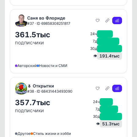
Саня во Флориде
#37 · ID 69858308251817
361.5тыс
+346
24ч
+3.7тыс
7д
ПОДПИСЧИКИ
+17.2тыс
30д
191.4тыс
👁
Авторский
Новости и СМИ
🌷 Открытки
#38 · ID 68431443493090
357.7тыс
+45
24ч
+1тыс
7д
ПОДПИСЧИКИ
+3.3тыс
30д
51.3тыс
👁
Другое
Стиль жизни и хобби