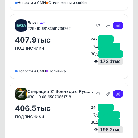
Новости и СМИ
Стиль жизни и хобби
Baza
A+
#29 · ID 68183591736762
407.9тыс
+666
24ч
+6.7тыс
7д
ПОДПИСЧИКИ
+24.6тыс
30д
172.1тыс
👁
Новости и СМИ
Политика
Операция Z: Военкоры Русской Весны
#30 · ID 68165070861718
406.5тыс
+498
24ч
+2.9тыс
7д
ПОДПИСЧИКИ
+9.1тыс
30д
196.2тыс
👁