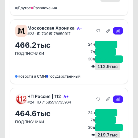
Другое
Развлечения
Московская Хроника
A+
#23 · ID 70915178850917
466.2тыс
+4.1тыс
24ч
+34тыс
7д
ПОДПИСЧИКИ
+156.4тыс
30д
112.9тыс
👁
Новости и СМИ
Государственный
ЧП Россия | 112
A+
#24 · ID 71585517735964
464.6тыс
+1.1тыс
24ч
+60тыс
7д
ПОДПИСЧИКИ
+147.5тыс
30д
219.7тыс
👁