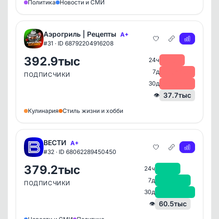
Политика
Новости и СМИ
Аэрогриль | Рецепты
A+
#31 · ID 68792204916208
392.9тыс
-331
24ч
-1.5тыс
7д
ПОДПИСЧИКИ
-9.9тыс
30д
37.7тыс
👁
Кулинария
Стиль жизни и хобби
ВЕСТИ
A+
#32 · ID 68062289450450
379.2тыс
+424
24ч
+5.5тыс
7д
ПОДПИСЧИКИ
+27.4тыс
30д
60.5тыс
👁