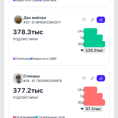
Новости и СМИ
Политика
Два майора
#33 · ID 68163022842517
378.3тыс
+314
24ч
+2.4тыс
7д
ПОДПИСЧИКИ
+14.1тыс
30д
125.2тыс
👁
Политика
Новости и СМИ
Стикеры
#34 · ID 71635463249978
377.2тыс
-960
24ч
-4.9тыс
7д
ПОДПИСЧИКИ
-27.1тыс
30д
37.1тыс
👁
Развлечения
Социальные сети