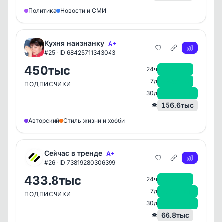
Политика
Новости и СМИ
Кухня наизнанку
A+
#25 · ID 68425711343043
450тыс
+1.1тыс
24ч
+9.8тыс
7д
ПОДПИСЧИКИ
+33.1тыс
30д
156.6тыс
👁
Авторский
Стиль жизни и хобби
Сейчас в тренде
A+
#26 · ID 73819280306399
433.8тыс
+2.1тыс
24ч
+21.2тыс
7д
ПОДПИСЧИКИ
+73.4тыс
30д
66.8тыс
👁