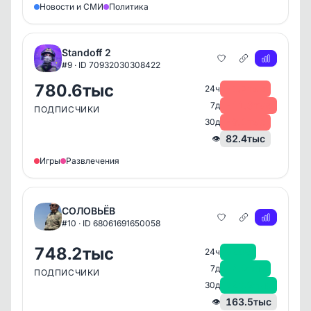
Новости и СМИ
Политика
Standoff 2
#9 · ID 70932030308422
780.6тыс
-1.7тыс
24ч
-11.3тыс
7д
ПОДПИСЧИКИ
-9.1тыс
30д
82.4тыс
👁
Игры
Развлечения
СОЛОВЬЁВ
#10 · ID 68061691650058
748.2тыс
+248
24ч
+2.9тыс
7д
ПОДПИСЧИКИ
+20.9тыс
30д
163.5тыс
👁