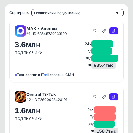
Сортировка:
MAX • Анонсы
#1 · ID 68545739033120
3.6млн
+2.5тыс
24ч
+27тыс
7д
ПОДПИСЧИКИ
+433.5тыс
30д
935.4тыс
👁
Технологии и IT
Новости и СМИ
Central TikTok
#2 · ID 72600025428191
1.6млн
-1.2тыс
24ч
-1.8тыс
7д
ПОДПИСЧИКИ
+76тыс
30д
156.7тыс
👁