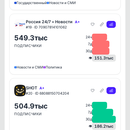
Государственный
Новости и СМИ
Россия 24/7 • Новости
A+
#19 · ID 70907814101062
549.3тыс
-571
24ч
-4тыс
7д
ПОДПИСЧИКИ
-7тыс
30д
151.3тыс
👁
Новости и СМИ
Политика
SHOT
A+
#20 · ID 68088150704204
504.9тыс
+456
24ч
+4.6тыс
7д
ПОДПИСЧИКИ
+20.8тыс
30д
186.2тыс
👁