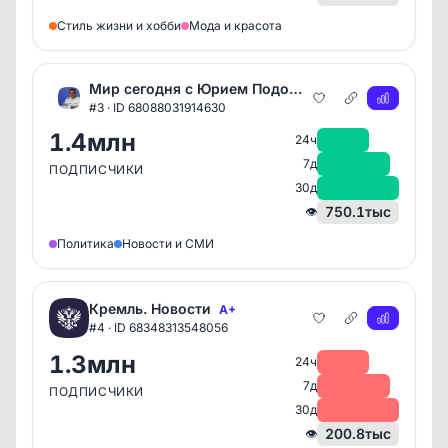
Стиль жизни и хобби
Мода и красота
Мир сегодня с Юрием Подолякой
A+
#3 · ID 68088031914630
1.4млн
+221
24ч
+3.4тыс
7д
ПОДПИСЧИКИ
+17.5тыс
30д
750.1тыс
👁
Политика
Новости и СМИ
Кремль. Новости
A+
#4 · ID 68348313548056
1.3млн
-816
24ч
-6.8тыс
7д
ПОДПИСЧИКИ
-29.5тыс
30д
200.8тыс
👁