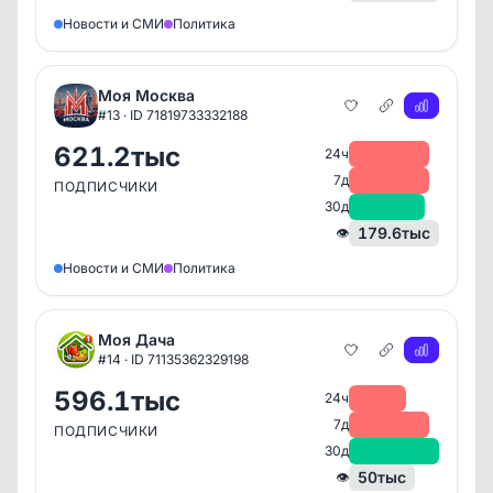
Новости и СМИ
Политика
Моя Москва
#13 · ID 71819733332188
621.2тыс
-1.4тыс
24ч
-9.6тыс
7д
ПОДПИСЧИКИ
+21тыс
30д
179.6тыс
👁
Новости и СМИ
Политика
Моя Дача
#14 · ID 71135362329198
596.1тыс
-973
24ч
-1.6тыс
7д
ПОДПИСЧИКИ
+22.3тыс
30д
50тыс
👁