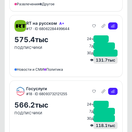
Развлечения
Другое
RT на русском
A+
#17 · ID 68062284499644
575.4тыс
+210
24ч
+2.3тыс
7д
ПОДПИСЧИКИ
+24.4тыс
30д
131.7тыс
👁
Новости и СМИ
Политика
Госуслуги
#18 · ID 68093732121255
566.2тыс
+248
24ч
+2.2тыс
7д
ПОДПИСЧИКИ
+8.3тыс
30д
118.1тыс
👁