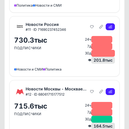
Политика
Новости и СМИ
Новости Россия
#11 · ID 71690237452346
730.3тыс
-1.2тыс
24ч
-5.8тыс
7д
ПОДПИСЧИКИ
-34.1тыс
30д
201.8тыс
👁
Новости и СМИ
Политика
Новости Москвы - Москваер
A+
#12 · ID 68061715177512
715.6тыс
-1.2тыс
24ч
-6.9тыс
7д
ПОДПИСЧИКИ
+4.4тыс
30д
164.5тыс
👁