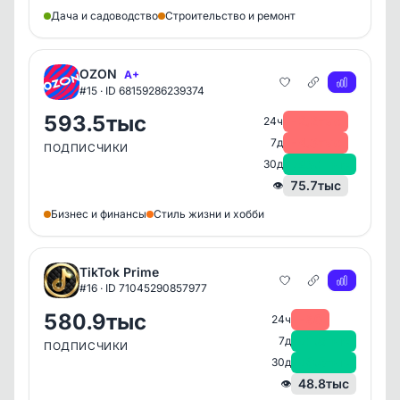
Дача и садоводство
Строительство и ремонт
OZON
A+
#15 · ID 68159286239374
593.5тыс
-2.2тыс
24ч
-4.3тыс
7д
ПОДПИСЧИКИ
+43.1тыс
30д
75.7тыс
👁
Бизнес и финансы
Стиль жизни и хобби
TikTok Prime
#16 · ID 71045290857977
580.9тыс
-80
24ч
+1.8тыс
7д
ПОДПИСЧИКИ
+6.5тыс
30д
48.8тыс
👁