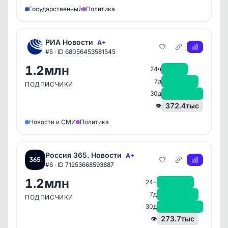
Государственный
Политика
РИА Новости
A+
#5 · ID 68056453581545
1.2млн
+348
24ч
+6.4тыс
7д
ПОДПИСЧИКИ
+36.3тыс
30д
372.4тыс
👁
Новости и СМИ
Политика
Россия 365. Новости
A+
#6 · ID 71253668593887
1.2млн
+1.5тыс
24ч
+16.3тыс
7д
ПОДПИСЧИКИ
+115.1тыс
30д
273.7тыс
👁