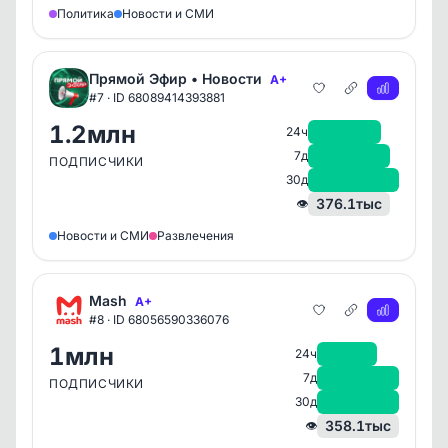
Политика
Новости и СМИ
Прямой Эфир • Новости
A+
#7 · ID 68089414393881
1.2млн
+2.2тыс
24ч
+22.3тыс
7д
ПОДПИСЧИКИ
+110.1тыс
30д
376.1тыс
👁
Новости и СМИ
Развлечения
Mash
A+
#8 · ID 68056590336076
1млн
+2тыс
24ч
+14.3тыс
7д
ПОДПИСЧИКИ
+56.7тыс
30д
358.1тыс
👁