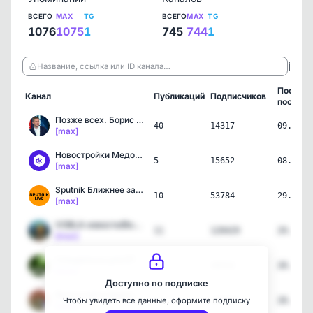
ВСЕГО
MAX
TG
ВСЕГО
MAX
TG
1076
1075
1
745
744
1
ℹ️
Название, ссылка или ID канала…
Послед
Канал
Публикаций
Подписчиков
пост
Позже всех. Борис Первуш…
40
14317
09.08.2
[max]
Новостройки Медовые СПБ
5
15652
08.08.2
[max]
Sputnik Ближнее зарубежье
10
53784
29.07.2
[max]
VOBLA новости/Война/Моск…
11
120429
29.07.2
[max]
Специально для RT
2
36916
28.07.2
[max]
Доступно по подписке
Выпускайте КракенаZ! Нов…
7
155915
28.07.2
Чтобы увидеть все данные, оформите подписку
[max]