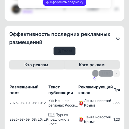
Оформить подписку
Радио Sputnik
7
119837
27.07.2
[max]
Эффективность последних рекламных
размещений
Excel
Кто реклам.
Кого реклам.
‹
1 / 84
›
Размещенный
Текст
Рекламирующий
Просм
пост
публиакции
канал
⚡️🚀 Ночью в
Лента новостей
855
2026-08-10 08:10:21
регионах Росси...
Крыма
🇹🇷 Турция
Лента новостей
предложила
1,233
2026-08-09 08:10:19
Крыма
Росс...