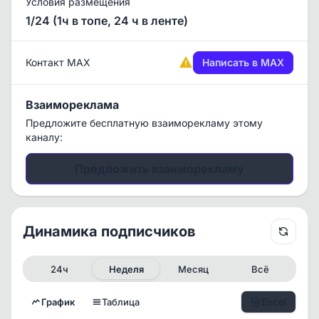
Условия размещения
1/24 (1ч в топе, 24 ч в ленте)
Контакт MAX
Написать в MAX
Взаимореклама
Предложите бесплатную взаиморекламу этому
каналу:
Предложить взаиморекламу
Динамика подписчиков
24ч
Неделя
Месяц
Всё
Excel
График
Таблица