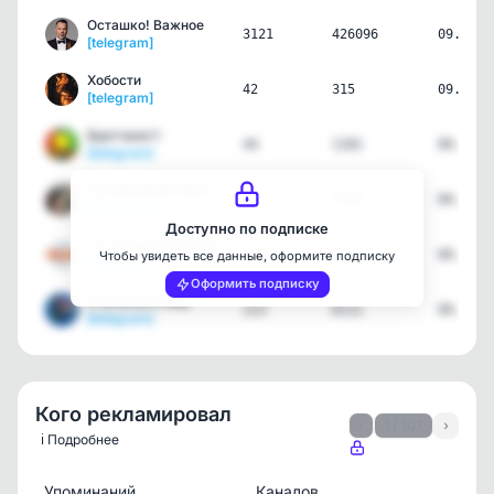
Осташко! Важное
3121
426096
09.08.2
[telegram]
Хобости
42
315
09.08.2
[telegram]
Братчане🌞
44
1181
09.08.2
[telegram]
ПУТИН МОЙ ПРЕЗИДЕНТ
12
4749
09.08.2
[telegram]
Доступно по подписке
🇷🇺 Новости|Республик|ЛНР…
129
791
09.08.2
Чтобы увидеть все данные, оформите подписку
[telegram]
Оформить подписку
Стаханов и мир
113
6111
09.08.2
[telegram]
Кого рекламировал
‹
1 / 107
›
ℹ️ Подробнее
Упоминаний
Каналов