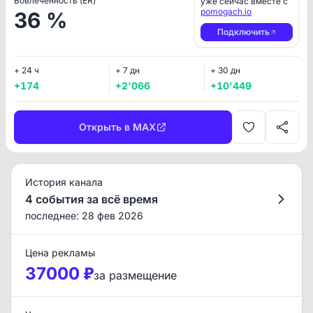
Вовлеченность (ER)
уже сейчас вместе с
pomogach.io
36 %
Подключить
+ 24 ч
+ 7 дн
+ 30 дн
+174
+2'066
+10'449
Открыть в MAX
История канала
4 события за всё время
последнее: 28 фев 2026
Цена рекламы
37000 ₽
за размещение