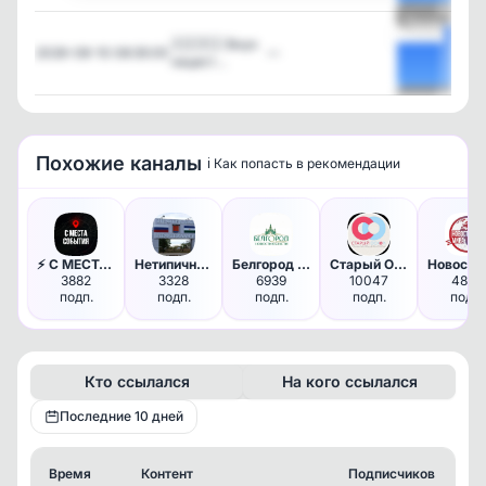
Посмотреть
🇩🇪🇷🇸 Внук
2026-08-10 08:35:05
—
нацист…
Посмотреть
Похожие каналы
ℹ️ Как попасть в рекомендации
⚡️ С МЕСТА СОБЫТИЯ - актуальн…
Нетипичный Нефтекамск (Новост…
Белгород НОВОСТИ
Старый Оскол НОВОСТИ
Н
3882
3328
6939
10047
4893
подп.
подп.
подп.
подп.
подп.
Кто ссылался
На кого ссылался
Последние 10 дней
Время
Контент
Подписчиков
Кт