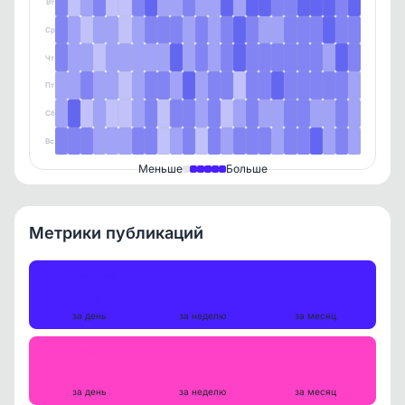
Вт
Ср
Чт
Пт
Сб
Вс
Меньше
Больше
Метрики публикаций
Публикации
60
305
1254
за день
за неделю
за месяц
Репосты
1
5
24
за день
за неделю
за месяц