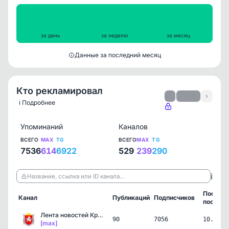
Просмотры на пост
55837
58305
56566
за день
за неделю
за месяц
Данные за последний месяц
Кто рекламировал
‹
1 / 76
›
ℹ️ Подробнее
Упоминаний
Каналов
ВСЕГО
MAX
TG
ВСЕГО
MAX
TG
7536
614
6922
529
239
290
ℹ️
Название, ссылка или ID канала…
Послед
Канал
Публикаций
Подписчиков
пост
Лента новостей Крыма
90
7056
10.08.2
[max]