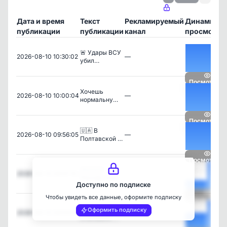
Дата и время
Текст
Рекламируемый
Динамика
публикации
публикации
канал
просмотро
🚨 Удары ВСУ
2026-08-10 10:30:02
—
убил…
Посмотреть
Хочешь
2026-08-10 10:00:04
—
нормальну…
Посмотреть
🇺🇦 В
2026-08-10 09:56:05
—
Полтавской …
Посмотреть
🇷🇺🇺🇸
2026-08-10 09:37:10
—
Россия «сох…
Доступно по подписке
Чтобы увидеть все данные, оформите подписку
Посмотреть
🔴 ВСУ
Оформить подписку
2026-08-10 09:14:02
—
атаковали …