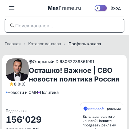
Max
Frame.ru
Вход
☀️
Главная
Каталог каналов
Профиль канала
·
🌍
Открытый
ID 68062238861991
Осташко! Важное | СВО
новости политика Россия
0,0
(0)
Новости и СМИ
Политика
реклама
Подписчики
156'029
Вы владелец этого
канала? Начните
продавать рекламу