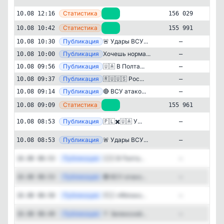
—
Статистика
10.08 12:16
+38
156 029
—
Статистика
10.08 10:42
+30
155 991
—
Публикация
🚨 Удары ВСУ...
10.08 10:30
—
—
Публикация
Хочешь норма...
10.08 10:00
—
—
Публикация
🇺🇦 В Полта...
10.08 09:56
—
—
Публикация
🇷🇺🇺🇸 Рос...
10.08 09:37
—
—
Публикация
🔴 ВСУ атако...
10.08 09:14
—
—
Статистика
10.08 09:09
+14
155 961
Новости и СМИ
Политика
✕
Осташко! Важное | СВО новости
Публикация
[tel
🇵🇱✖️🇺🇦 У...
10.08 08:53
—
политика Россия
156'029
подписчиков
Публикация
[tel
🚨 Удары ВСУ...
10.08 08:53
—
Подписчиков за 24 часа
Публикация
[tel
🇺🇦 В Полта...
10.08 08:53
—
+174
Публикация
[tel
🔴 ВСУ атако...
10.08 08:53
—
Подписчиков за неделю
+2'066
Публикация
[tel
🇷🇺 «Яблоко...
10.08 08:50
—
Публикация
[tel
👔 Зеленский...
10.08 08:49
—
Подписчиков за месяц