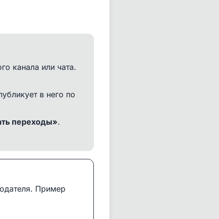
го канала или чата.
убликует в него по
ать переходы»
.
модателя. Пример