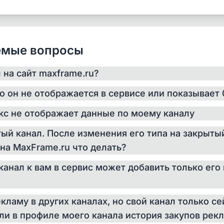
. Для просмотра публикаций в таких каналах нет дополни
 изучить содержание, даже без необходимости подписы
оступны только по прямой ссылке вида max.ru/join/h_a5
аемые вопросы
rCRYbSAE. Для просмотра публикаций в таких канала
на канал и только после одобрения подписки (автомати
л на сайт maxframe.ru?
ого канала – у вас появится возможность изучить его к
но он не отображается в сервисе или показывает 
акс не отображает данные по моему каналу
тый канал. После изменения его типа на закрыты
 на MaxFrame.ru что делать?
канал к вам в сервис может добавить только его
екламу в других каналах, но свой канал только с
ли в профиле моего канала история закупов рек