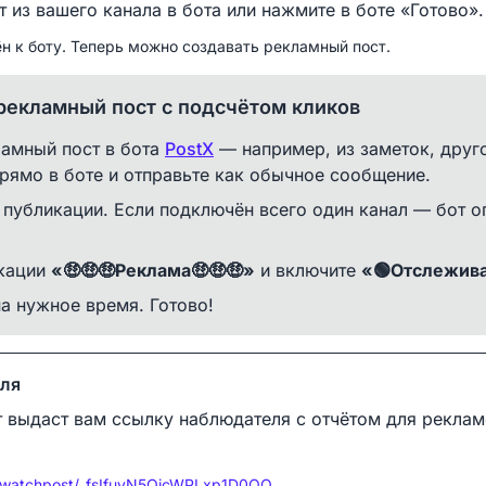
 из вашего канала в бота или нажмите в боте «Готово».
 к боту. Теперь можно создавать рекламный пост.
рекламный пост с подсчётом кликов
амный пост в бота
PostX
— например, из заметок, друго
рямо в боте и отправьте как обычное сообщение.
 публикации. Если подключён всего один канал — бот оп
икации
«🤑🤑🤑Реклама🤑🤑🤑»
и включите
«🟢Отслежив
на нужное время. Готово!
еля
 выдаст вам ссылку наблюдателя с отчётом для рекла
p/watchpost/_fsIfuyN5OjcWPLxp1D0QQ