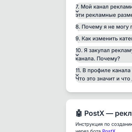
7. Мой канал реклам
эти рекламные разм
8. Почему я не могу
9. Как изменить кат
10. Я закупал рекла
канала. Почему?
11. В профиле канал
Что это значит и что
🤖 PostX — рек
Инструкция по создани
через бота
PostX
.