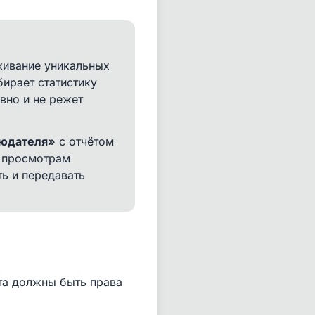
живание уникальных
бирает статистику
вно и не режет
людателя»
с отчётом
и просмотрам
ь и передавать
ота должны быть права