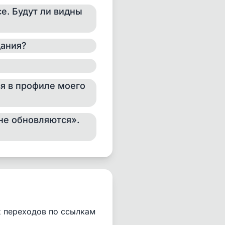
е. Будут ли видны
дания?
ся в профиле моего
не обновляются».
х переходов по ссылкам