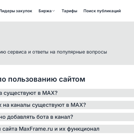
Лидеры закупок
Биржа
Тарифы
Поиск публикаций
ию сервиса и ответы на популярные вопросы
по пользованию сайтом
ов существуют в MAX?
но условно разделить на:
к на каналы существуют в MAX?
рытые)
но добавлять бота в канал?
ы
 сайта MaxFrame.ru и их функционал
оступны всем желающим в поиске и по прямой ссылке 