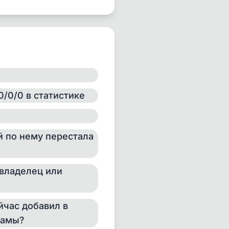
тельных ограничений.
ваться.
SFe-EsgEetIw-
х необходимо
ческой или ручной)
онтент.
0/0/0 в статистике
й по нему перестала
 владелец или
ейчас добавил в
ламы?