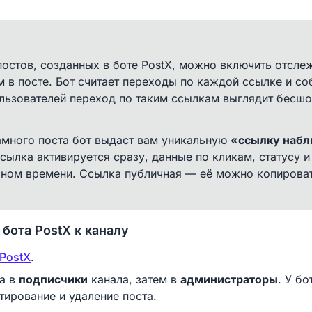
остов, созданных в боте PostX, можно включить отсле
 в посте. Бот считает переходы по каждой ссылке и со
льзователей переход по таким ссылкам выглядит бесшо
амного поста бот выдаст вам уникальную
«ссылку наб
сылка активируется сразу, данные по кликам, статусу 
ьном времени. Ссылка публичная — её можно копироват
бота PostX к каналу
PostX
.
ла в
подписчики
канала, затем в
администраторы
. У б
тирование и удаление поста.