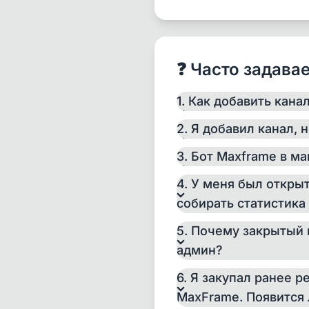
max.ru/digital_it_lab
Можно просто зайти и
Закрытые каналы
– д
❓ Часто задав
FYRSS2YAA22rmd8wP-p
сначала подписаться 
1. Как добавить кана
администратором данн
2. Я добавил канал, 
3. Бот Maxframe в м
4. У меня был откры
собирать статистика
5. Почему закрытый 
админ?
6. Я закупал ранее р
MaxFrame. Появится 