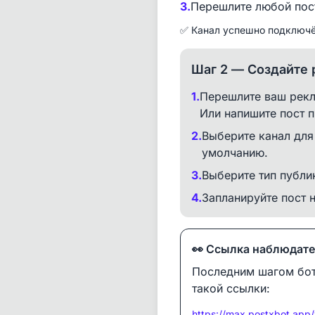
3.
Перешлите любой пост
✅ Канал успешно подключён
Шаг 2 — Создайте 
1.
Перешлите ваш рекл
Или напишите пост п
2.
Выберите канал для
умолчанию.
3.
Выберите тип публ
4.
Запланируйте пост 
👀 Ссылка наблюдат
Последним шагом бот
такой ссылки:
https://max.postxbot.ap