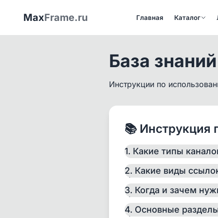
Max
Frame.ru
Главная
Каталог
База знаний
Инструкции по использован
📚 Инструкция 
1. Какие типы канал
Все каналы в MAX мож
2. Какие виды ссыло
Приватные (зак
3. Когда и зачем нуж
Открытые канал
4. Основные разделы
Открытые каналы
– д