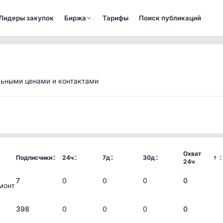
Лидеры закупок
Биржа
Тарифы
Поиск публикаций
льными ценами и контактами
Охват
Подписчики
24ч
7д
30д
?
24ч
7
0
0
0
0
монт
398
0
0
0
0