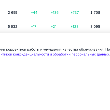
2 655
+44
+136
+737
1 708
5 632
+17
+21
+123
3 095
1 941
+14
+28
+325
671
ения корректной работы и улучшения качества обслуживания. П
итикой конфиденциальности и обработки персональных данных
8 207
+24
+100
+1824
1 830
6 508
+50
+384
+2200
4 467
3 065
+28
+169
+947
1 654
2 258
+17
+121
+407
878