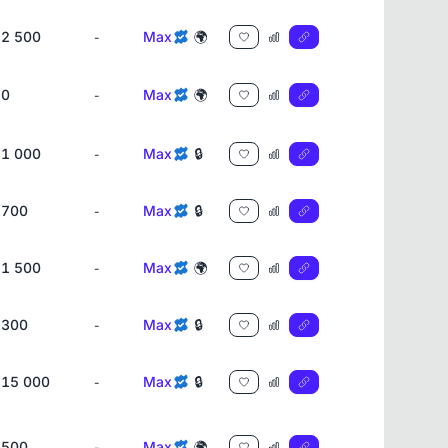
2 500
Max
🌍
-
0
Max
🌍
-
1 000
Max
🔒
-
700
Max
🔒
-
1 500
Max
🌍
-
300
Max
🔒
-
15 000
Max
🔒
-
500
Max
🌍
-