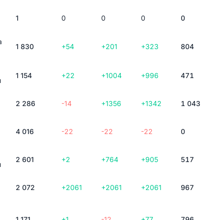
1
0
0
0
0
а
1 830
+54
+201
+323
804
1 154
+22
+1004
+996
471
и
2 286
-14
+1356
+1342
1 043
4 016
-22
-22
-22
0
2 601
+2
+764
+905
517
и
2 072
+2061
+2061
+2061
967
1 171
+1
-12
+77
796