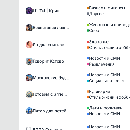
Бизнес и финансы
LiiLTui | Крип…
Другое
Животные и природ
Воспитание лош…
Спорт
Здоровье
Ягодка опять 🍓
Стиль жизни и хобб
Новости и СМИ
Говорит Кстово
Развлечения
Новости и СМИ
Московские буд…
Социальные сети
Кулинария
Готовим с аппе…
Стиль жизни и хобб
Дети и родители
Питер для детей
Новости и СМИ
Новости и СМИ
БПЛА Сызрань