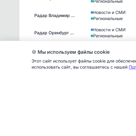
Региональные
Новости и СМИ
Радар Владимир ...
Региональные
Новости и СМИ
Радар Оренбург ...
Региональные
Новости и СМИ
Радар Калуга БП...
🍪 Мы используем файлы cookie
Региональные
Этот сайт использует файлы cookie для обеспеч
Новости и СМИ
использовать сайт, вы соглашаетесь с нашей
Пол
БПЛА Крым | Рад...
Региональные
Новости и СМИ
Радар Тверь БПЛ...
Региональные
Новости и СМИ
Радар Курск БПЛ...
Региональные
Новости и СМИ
БПЛА Орел | Рад...
Региональные
Новости и СМИ