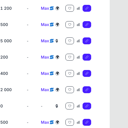
1 200
Max
🌍
-
500
Max
🌍
-
5 000
Max
🔒
-
200
Max
🌍
-
400
Max
🌍
-
2 000
Max
🌍
-
0
🔒
-
-
500
Max
🌍
-