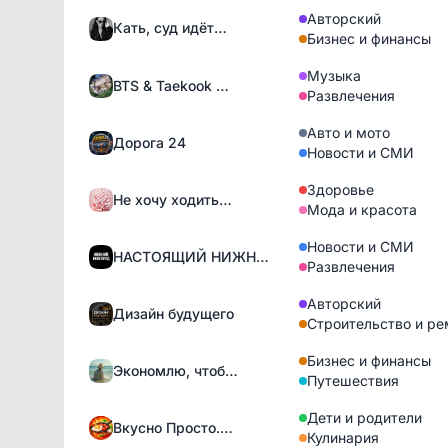
Авторский
Кать, суд идёт…
Бизнес и финансы
Музыка
BTS & Taekook …
Развлечения
Авто и мото
Дорога 24
Новости и СМИ
Здоровье
Не хочу ходить…
Мода и красота
Новости и СМИ
НАСТОЯЩИЙ НИЖН…
Развлечения
Авторский
Дизайн будущего
Строительство и ре
Бизнес и финансы
Экономлю, чтоб…
Путешествия
Дети и родители
Вкусно Просто.…
Кулинария