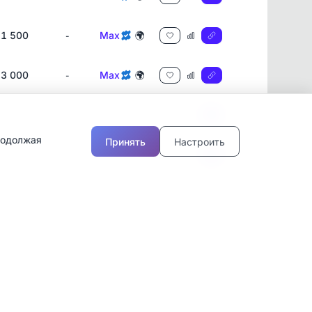
1 500
Max
🌍
-
3 000
Max
🌍
-
700
Max
🌍
-
родолжая
Принять
Настроить
.
1 500
Max
🌍
-
3 800
Max
🌍
-
1 100
Max
🌍
-
800
Max
🌍
-