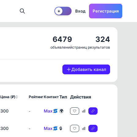
Вход
Регистрация
☀️
6479
324
объявлений
страниц результатов
Добавить канал
Тип
Действия
Цена (₽)
Рейтинг
Контакт
300
Max
🌍
-
300
Max
🔒
-