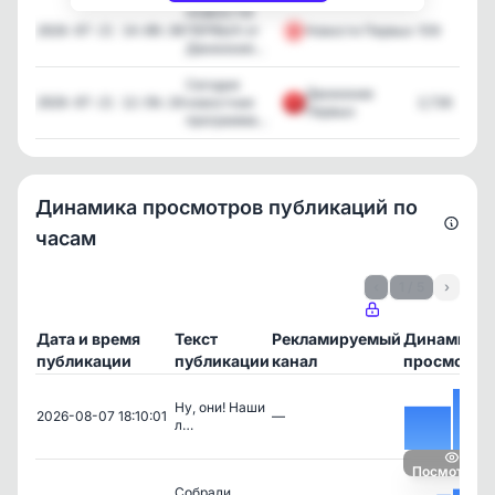
НОВОСТИ
ПЕРВЫХ от
Новости Первых
109
2026-07-21 14:00:38
Движения...
Сегодня
Движение
новостная
2,726
2026-07-21 12:56:10
Первых
программа...
Динамика просмотров публикаций по
часам
‹
1 / 5
›
Дата и время
Текст
Рекламируемый
Динамика
публикации
публикации
канал
просмотро
Ну, они! Наши
2026-08-07 18:10:01
—
л…
Посмотреть
Собрали