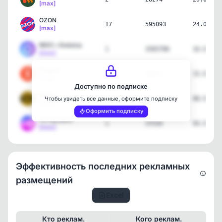
[max]
OZON
17
595093
24.07.26
[max]
MAX • Анонсы
1
3583786
16.07.26
[max]
Яндекс
1
38214
15.07.26
[max]
Доступно по подписке
БИззи
1
3401
08.07.26
Чтобы увидеть все данные, оформите подписку
[max]
Оформить подписку
VK Музыка
1
37534
04.07.26
[max]
Эффективность последних рекламных
размещений
Excel
Кто реклам.
Кого реклам.