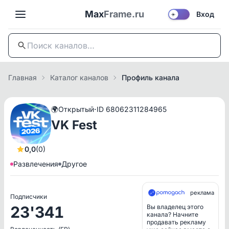
Max
Frame.ru
Вход
☀️
Главная
Каталог каналов
Профиль канала
·
🌍
Открытый
ID 68062311284965
VK Fest
0,0
(0)
Развлечения
Другое
реклама
Подписчики
23'341
Вы владелец этого
канала? Начните
продавать рекламу