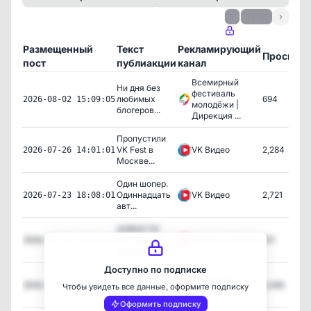
‹
1 / 10
›
Размещенный
Текст
Рекламирующий
Просмот
пост
публиакции
канал
Всемирный
Ни дня без
фестиваль
любимых
694
2026-08-02 15:09:05
молодёжи |
блогеров...
Дирекция ...
Пропустили
VK Fest в
VK Видео
2,284
2026-07-26 14:01:01
Москве...
Один шопер.
Одиннадцать
VK Видео
2,721
2026-07-23 18:08:01
авт...
НОВОСТИ
ПЕРВЫХ от
Новости Первых
101
2026-07-23 14:24:15
Движения...
Доступно по подписке
Что общего у
Движение
военно-
2,495
2026-07-23 12:31:38
Чтобы увидеть все данные, оформите подписку
Первых
патриот...
Оформить подписку