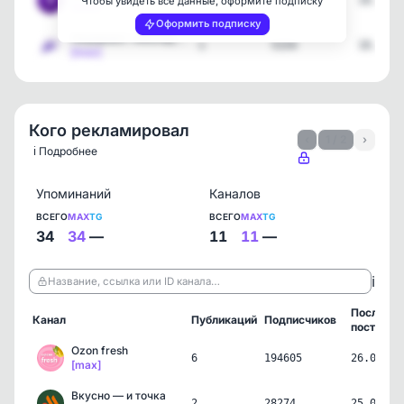
1
766
18.07.2
Чтобы увидеть все данные, оформите подписку
[max]
Оформить подписку
Нацпроект «Молодёжь и де…
1
5154
18.07.2
[max]
Кого рекламировал
‹
1 / 2
›
ℹ️ Подробнее
Упоминаний
Каналов
ВСЕГО
MAX
TG
ВСЕГО
MAX
TG
34
34
—
11
11
—
ℹ️
Название, ссылка или ID канала…
Последни
Канал
Публикаций
Подписчиков
пост
Ozon fresh
6
194605
26.07.26
[max]
Вкусно — и точка
2
28274
25.07.26