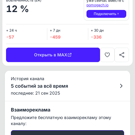
Вовлеченность (ER)
уже сейчас вместе с
pomogach.io
12 %
Подключить
+ 24 ч
+ 7 дн
+ 30 дн
-57
-459
-336
Открыть в MAX
История канала
5 событий за всё время
последнее: 21 сен 2025
Взаимореклама
Предложите бесплатную взаиморекламу этому
каналу: