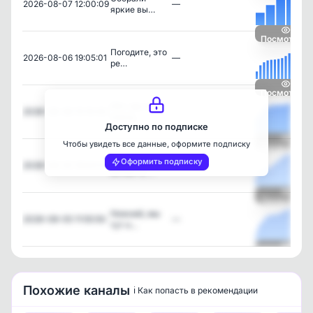
2026-08-07 12:00:09
—
яркие вы…
Посмотреть
Погодите, это
2026-08-06 19:05:01
—
ре…
Посмотреть
Нет, мы не
2026-08-06 15:10:00
—
плаче…
Доступно по подписке
Чтобы увидеть все данные, оформите подписку
Посмотреть
Любовь
Оформить подписку
2026-08-05 19:03:13
—
витает в …
Посмотреть
Нижний, мы
2026-08-05 11:55:50
—
тут н…
Посмотреть
Похожие каналы
ℹ️ Как попасть в рекомендации