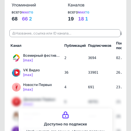
Упоминаний
Каналов
ВСЕГО
MAX
TG
ВСЕГО
MAX
TG
68
66
2
19
18
1
ℹ️
Название, ссылка или ID канала…
Послед
Канал
Публикаций
Подписчиков
пост
Всемирный фестиваль моло…
2
3694
02.08.2
[max]
VK Видео
36
33901
26.07.2
[max]
Новости Первых
4
691
23.07.2
[max]
Движение Первых
6
40701
23.07.2
[max]
ЖАСМИН
1
4990
20.07.2
[max]
Доступно по подписке
Движение Первых. Творчес…