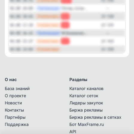
—
Статистика
04.08 20:15
-10
23 518
—
Публикация
Питер, готов...
04.08 19:00
—
—
Статистика
04.08 18:43
-7
23 528
—
Статистика
04.08 17:10
-8
23 535
—
Публикация
📢 Внимание,...
04.08 16:32
—
—
Статистика
04.08 15:37
-7
23 543
—
Статистика
04.08 14:04
23 550
О нас
Разделы
База знаний
Каталог каналов
О проекте
Каталог сеток
Новости
Лидеры закупок
Контакты
Биржа рекламы
Партнёры
Биржа рекламы в сетках
Поддержка
Бот MaxFrame.ru
API