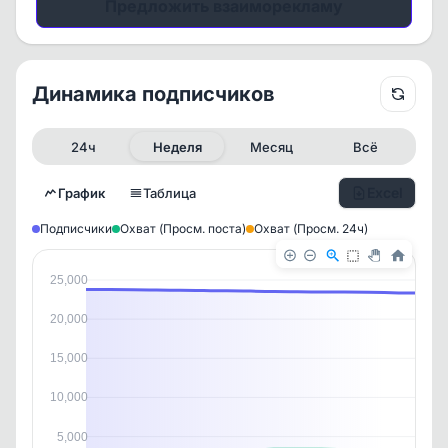
Предложить взаиморекламу
Динамика подписчиков
24ч
Неделя
Месяц
Всё
Excel
График
Таблица
Подписчики
Охват (Просм. поста)
Охват (Просм. 24ч)
25,000
20,000
15,000
10,000
5,000
✕
✕
✕
✕