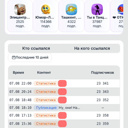
Эпицентр веселья
Юмор•ЛУЧИК РАДОСТИ
Ташкент, Узбекистан: Новости,…
Ты в Танцах
2525
114366
4322
37987
2705
подп.
подп.
подп.
подп.
подп.
Кто ссылался
На кого ссылался
Последние 10 дней
Время
Контент
Подписчиков
Кт
—
Статистика
07.08 22:00
-2
23 341
—
Статистика
07.08 20:24
-9
23 343
—
Статистика
07.08 18:48
-6
23 352
—
Публикация
Ну, они! На...
07.08 18:10
—
—
Статистика
07.08 17:13
-1
23 358
—
Статистика
07.08 15:36
-7
23 359