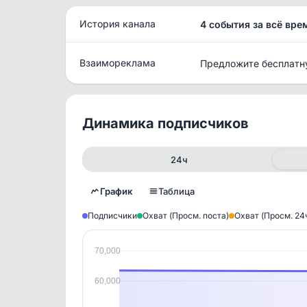
История канала
4 события за всё вре
Взаимореклама
Предложите бесплатн
Динамика подписчиков
24ч
График
Таблица
Подписчики
Охват (Просм. поста)
Охват (Просм. 24
70,000
Исто
60,000
В этом
этим д
Войдите
, чтобы оста