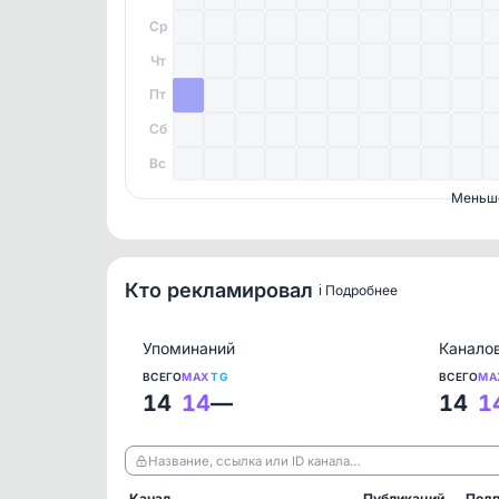
Ср
Чт
Пт
Сб
Вс
Меньш
Кто рекламировал
ℹ️ Подробнее
Упоминаний
Канало
ВСЕГО
MAX
TG
ВСЕГО
MA
14
14
—
14
1
Название, ссылка или ID канала…
Канал
Публикаций
Подп