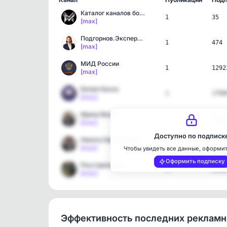
Каталог каналов ботов в …
1
35
[max]
Подгорнов.Экспертиза
1
474
[max]
МИД России
1
1292
[max]
Белая Каска
1
1794
[max]
Ирина Волк
1
1832
[max]
Доступно по подписк
Никита Кричевский
1
6303
[max]
Чтобы увидеть все данные, оформи
Оформить подписку
Расстрельный
1
2592
[max]
Эффективность последних реклам