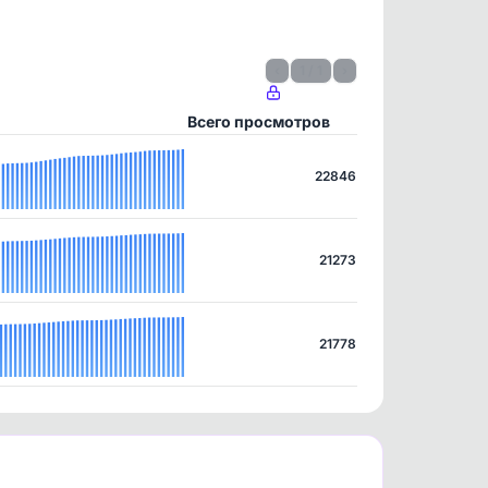
‹
1 / 1
›
Всего просмотров
22846
21273
21778