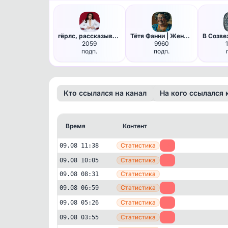
гёрлс, рассказываю
Тётя Фанни | Женский юмор
2059
9960
подп.
подп.
Кто ссылался на канал
На кого ссылался 
Время
Контент
Статистика
09.08 11:38
-8
Статистика
09.08 10:05
-5
Статистика
09.08 08:31
Статистика
09.08 06:59
-2
Авторский
Развлечения
Статистика
09.08 05:26
-2
Милана Некрасова
Статистика
09.08 03:55
-1
62'870
подписчиков