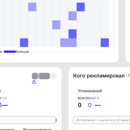
е
Больше
Кого рекламировал
ℹ️
‹
1 / 2
›
в
Упоминаний
X
TG
ВСЕГО
MAX
TG
4
—
0
0
—
ℹ️
Название, ссылка или ID кана
исчиков
Последний пост