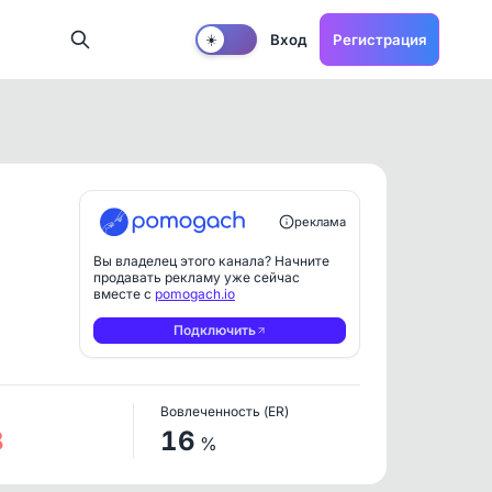
Вход
Регистрация
☀️
реклама
Вы владелец этого канала? Начните
продавать рекламу уже сейчас
вместе с
pomogach.io
Подключить
Вовлеченность (ER)
8
16
%