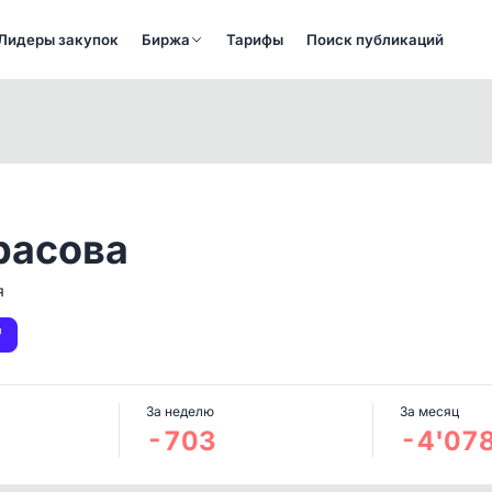
Лидеры закупок
Биржа
Тарифы
Поиск публикаций
расова
я
За неделю
За месяц
-703
-4'07