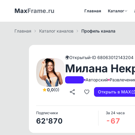
Max
Frame.ru
Главная
Каталог
Главная
Каталог каналов
Профиль канала
·
🌍
Открытый
ID 68063012143204
Милана Нек
Авторский
Развлечени
A+
РКН
0,0
(0)
Открыть в MAX
Подписчики
За 24 часа
62'870
-67