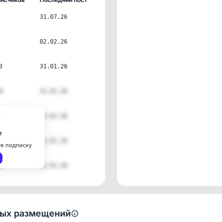
31.07.26
02.02.26
3
31.01.26
9
31.01.26
2
31.01.26
е
31.01.26
те подписку
4
31.01.26
ных размещений