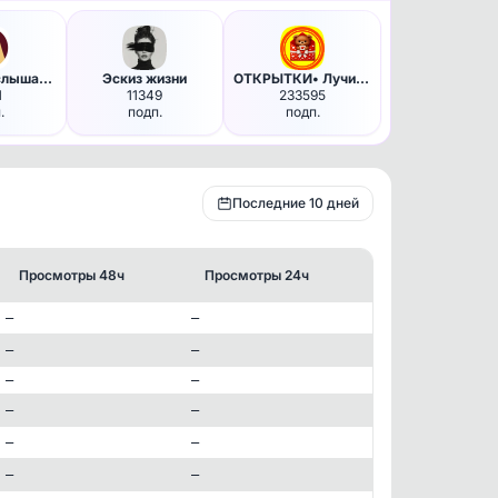
Искусство слышать | Картины, …
Эскиз жизни
ОТКРЫТКИ• Лучик Добра• пожела…
1
11349
233595
.
подп.
подп.
Последние 10 дней
Просмотры 48ч
Просмотры 24ч
—
—
—
—
—
—
—
—
✕
—
—
—
—