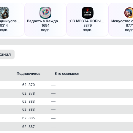
В Созвездии успеха | Эзотерик…
Радость в Каждом Дне✨Открытки
⚡️ С МЕСТА СОБЫТИЯ - актуальн…
19314
1694
3879
677
подп.
подп.
подп.
подп
канал
Подписчиков
Кто ссылался
—
62 870
—
62 878
—
62 883
—
62 883
—
62 885
—
62 887