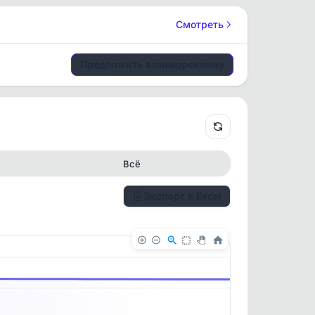
Смотреть
Предложить взаиморекламу
Всё
Экспорт в Excel
✕
✕
. По
ность