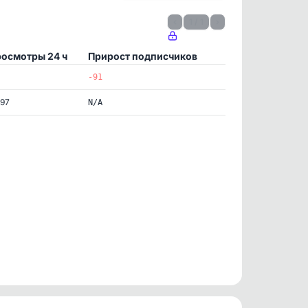
‹
1 / 1
›
осмотры 24 ч
Прирост подписчиков
-91
297
N/A