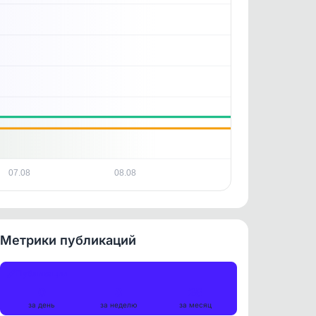
07.08
08.08
Метрики публикаций
Публикации
0
3
25
за день
за неделю
за месяц