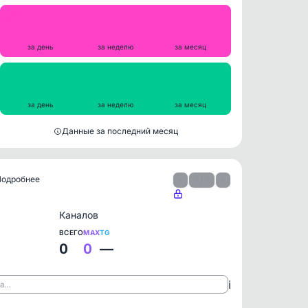
Репосты
0
0
0
за день
за неделю
за месяц
Просмотры на пост
0
21965
20441
за день
за неделю
за месяц
Данные за последний месяц
 Подробнее
‹
1 / 1
›
Каналов
ВСЕГО
MAX
TG
0
0
—
ℹ️
ла…