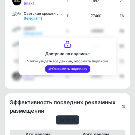
2
1892
21.07.2
[max]
Светские крошки LIVE
1
77400
16.07.2
[telegram]
ШМОТ
1
109000
08.07.2
[telegram]
Светские крошки LIVE
1
77600
06.07.2
[telegram]
Доступно по подписке
FASHION PAPER
4
2420
11.06.2
Чтобы увидеть все данные, оформите подписку
[max]
Оформить подписку
Яна Рудковская
2
11471
08.06.2
[max]
Эффективность последних рекламных
размещений
Excel
Кто реклам.
Кого реклам.