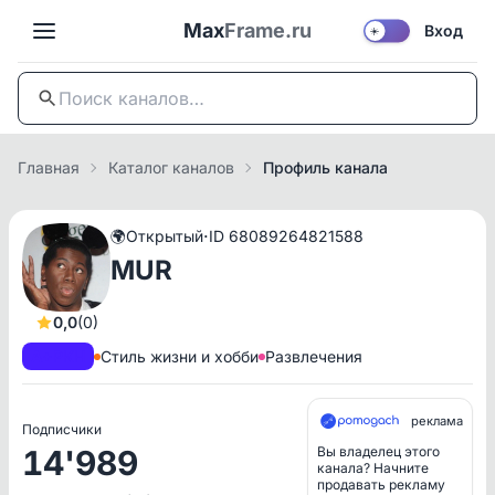
Max
Frame.ru
Вход
☀️
Главная
Каталог каналов
Профиль канала
·
🌍
Открытый
ID 68089264821588
MUR
0,0
(0)
A+
РКН
Стиль жизни и хобби
Развлечения
реклама
Подписчики
14'989
Вы владелец этого
канала? Начните
продавать рекламу