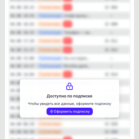
—
Статистика
04.08 20:15
-6
15 003
—
Публикация
Uniqlo выпус...
04.08 19:54
—
—
Статистика
04.08 18:43
-2
15 009
—
Публикация
Телефон — на...
04.08 18:35
—
—
Статистика
04.08 17:10
-2
15 011
—
Статистика
04.08 15:37
-1
15 013
—
Публикация
Ну и в подтв...
04.08 15:00
—
Закрыть
—
Публикация
Ekonika дала...
04.08 14:27
—
—
Статистика
04.08 14:04
-3
15 014
—
Публикация
Карина Нигай...
04.08 13:01
—
—
Статистика
04.08 12:32
15 017
Доступно по подписке
—
Статистика
04.08 11:00
-1
15 017
Чтобы увидеть все данные, оформите подписку
—
Статистика
04.08 09:28
-2
15 018
Оформить подписку
—
Статистика
04.08 07:58
15 020
—
Статистика
04.08 06:29
15 020
—
Статистика
04.08 04:59
15 020