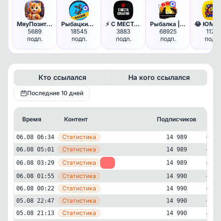
МяуПозитив 🐾 Котики
Рыбацкий канал | Рыбалка
⚡️ С МЕСТА СОБЫТИЯ - актуальн…
Рыбалка | Рыбанутые | Охота |…
5689
18545
3883
68925
1127
подп.
подп.
подп.
подп.
подп.
Кто ссылался
На кого ссылался
Последние 10 дней
Время
Контент
Подписчиков
Кт
—
Статистика
06.08 06:34
14 989
—
Статистика
06.08 05:01
14 989
—
Статистика
06.08 03:29
-1
14 989
—
Статистика
06.08 01:55
14 990
—
Статистика
06.08 00:22
14 990
—
Статистика
05.08 22:47
14 990
—
Статистика
05.08 21:13
14 990