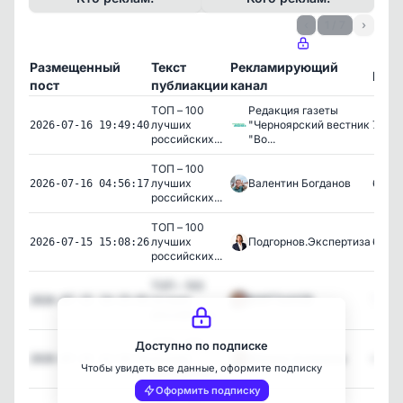
‹
1 / 7
›
Размещенный
Текст
Рекламирующий
Про
пост
публиакции
канал
ТОП – 100
Редакция газеты
лучших
"Черноярский вестник
7,091
2026-07-16 19:49:40
российских...
"Во...
ТОП – 100
лучших
Валентин Богданов
6,977
2026-07-16 04:56:17
российских...
ТОП – 100
лучших
Подгорнов.Экспертиза
6,905
2026-07-15 15:08:26
российских...
ТОП – 100
лучших
МАРТЫНОВ
7,497
2026-07-15 14:15:01
российских...
ТОП – 100
Доступно по подписке
лучших
Марина Ахмедова
6,850
2026-07-15 12:33:53
Чтобы увидеть все данные, оформите подписку
российских...
Оформить подписку
ТОП – 100