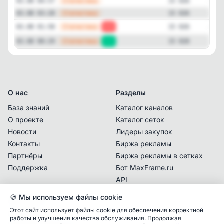
—
Статистика
03.08 04:57
15 026
—
Статистика
03.08 03:28
15 026
—
Статистика
03.08 01:58
-2
15 026
—
Статистика
03.08 00:29
+1
15 028
О нас
Разделы
База знаний
Каталог каналов
О проекте
Каталог сеток
Новости
Лидеры закупок
Контакты
Биржа рекламы
Партнёры
Биржа рекламы в сетках
Поддержка
Бот MaxFrame.ru
API
🍪 Мы используем файлы cookie
Документы
Этот сайт использует файлы cookie для обеспечения корректной
Политика
работы и улучшения качества обслуживания. Продолжая
конфиденциальности