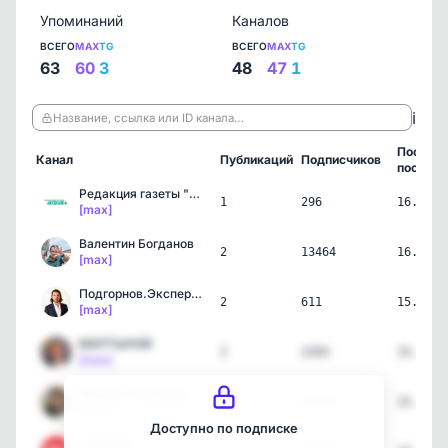
Упоминаний
Каналов
ВСЕГО
MAX
TG
ВСЕГО
MAX
TG
63
60
3
48
47
1
ℹ️
Название, ссылка или ID канала…
Послед
Канал
Публикаций
Подписчиков
пост
Редакция газеты "Чернояр…
1
296
16.07.2
[max]
Валентин Богданов
2
13464
16.07.2
[max]
Подгорнов.Экспертиза
2
611
15.07.2
[max]
МАРТЫНОВ
2
2293
15.07.2
[max]
Марина Ахмедова
1
38550
15.07.2
[max]
Доступно по подписке
Lomovka