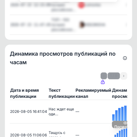
лучших
Lomovka
6,639
2026-07-15 12:15:09
российских...
ТОП – 100
лучших
НЕБОЖЕНА
6,851
2026-07-15 11:47:45
российских...
Динамика просмотров публикаций по
часам
‹
1 / 9
›
Дата и время
Текст
Рекламируемый
Динамика
публикации
публикации
канал
просмотро
Нас ждет еще
2026-08-05 16:41:04
—
оди…
Посмотреть
Тащусь с
2026-08-05 11:06:06
—