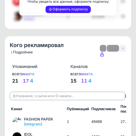
3
27738
15.07.2
Чтобы увидеть все данные, оформите подписку
[max]
Оформить подписку
НЕБОЖЕНА
1
111129
15.07.2
[max]
Кого рекламировал
‹
1 / 3
›
ℹ️ Подробнее
Упоминаний
Каналов
ВСЕГО
MAX
TG
ВСЕГО
MAX
TG
21
17
4
15
11
4
ℹ️
Название, ссылка или ID канала…
Послед
Канал
Публикаций
Подписчиков
пост
FASHION PAPER
1
49400
27.07.2
[telegram]
IDOL