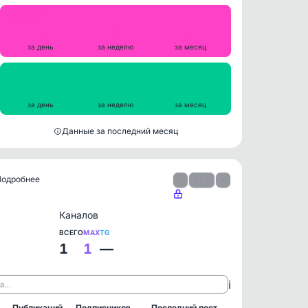
Репосты
2
2
2
за день
за неделю
за месяц
Просмотры на пост
5631
5297
5424
за день
за неделю
за месяц
Данные за последний месяц
 Подробнее
‹
1 / 1
›
Каналов
ВСЕГО
MAX
TG
1
1
—
ℹ️
ла…
Публикаций
Подписчиков
Последний пост