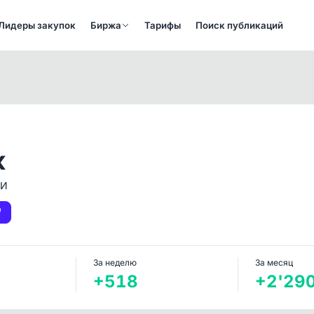
Лидеры закупок
Биржа
Тарифы
Поиск публикаций
к
МИ
За неделю
За месяц
+518
+2'29