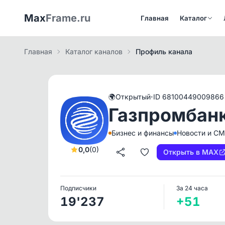
Max
Frame.ru
Главная
Каталог
Главная
Каталог каналов
Профиль канала
·
🌍
Открытый
ID 68100449009866
Газпромбан
Бизнес и финансы
Новости и С
0,0
(0)
Открыть в MAX
Подписчики
За 24 часа
19'237
+51