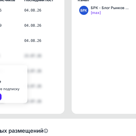
БРК - Блог Рынков Капита…
6
04.08.26
[max]
9
04.08.26
04.08.26
23.07.26
63
23.07.26
е
23.07.26
те подписку
74
23.07.26
ных размещений