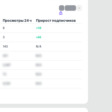
‹
1 / 13
›
Просмотры 24 ч
Прирост подписчиков
8
+50
3
+66
140
N/A
201
N/A
2,467
N/A
72
N/A
4,124
N/A