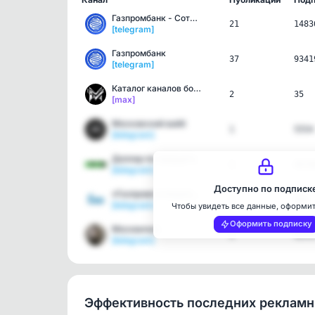
Газпромбанк - Сотрудникам
21
1483
[telegram]
Газпромбанк
37
9341
[telegram]
Каталог каналов ботов в …
2
35
[max]
Московский вайб
1
5554
[telegram]
Доллар по тридцать
1
4639
[telegram]
Доступно по подписк
«Газпром» в Башкортостан…
1
366
[telegram]
Чтобы увидеть все данные, оформи
Оформить подписку
Москвичка
1
5251
[telegram]
Эффективность последних реклам