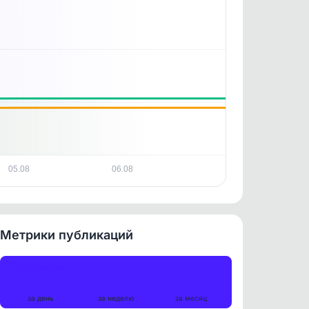
05.08
06.08
Метрики публикаций
Публикации
0
3
23
за день
за неделю
за месяц