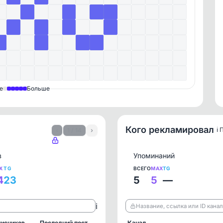
е
Больше
Кого рекламировал
ℹ️
‹
1 / 14
›
в
Упоминаний
X
TG
ВСЕГО
MAX
TG
4
23
5
5
—
ℹ️
Название, ссылка или ID кана
исчиков
Последний пост
Канал