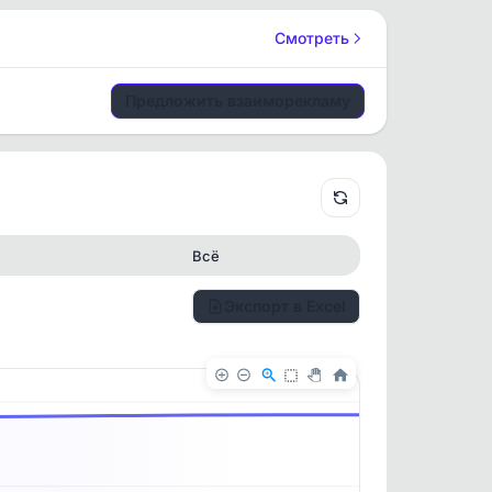
Смотреть
Предложить взаиморекламу
Всё
Экспорт в Excel
✕
✕
. По
ность