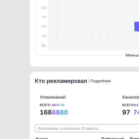
Ср
Чт
Пт
Сб
Вс
Меньш
Кто рекламировал
ℹ️ Подробнее
Упоминаний
Канало
ВСЕГО
MAX
TG
ВСЕГО
MA
168
88
80
97
7
Название, ссылка или ID канала…
Канал
Публикаций
Подп