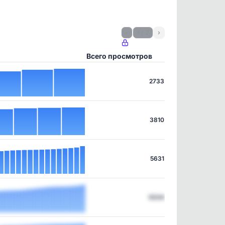
‹
1 / 2
›
Всего просмотров
2733
3810
5631
5334