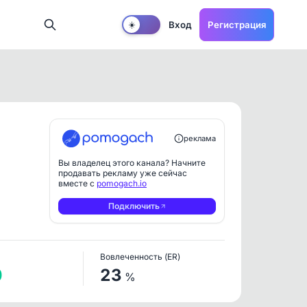
Вход
Регистрация
☀️
реклама
Вы владелец этого канала? Начните
продавать рекламу уже сейчас
вместе с
pomogach.io
Подключить
Вовлеченность (ER)
0
23
%