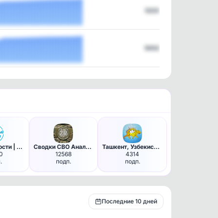
5223
5002
Брянск Новости | Типичный Бря…
Сводки СВО Аналитика. Вперед …
Ташкент, Узбекистан: Новости,…
0
12568
4314
.
подп.
подп.
Последние 10 дней