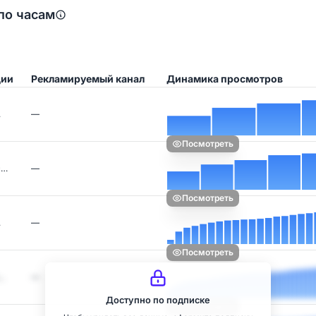
по часам
ции
Рекламируемый канал
Динамика просмотров
…
—
Посмотреть
с…
—
Посмотреть
…
—
Посмотреть
…
—
Доступно по подписке
Посмотреть