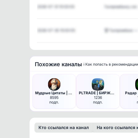
2026-07-31 10:00:05
Газпромбанку се
2026-07-30 15:00:05
🏆 Газпромбанк —
Похожие каналы
ℹ️ Как попасть в рекомендаци
Мудрые Цитаты | Саморазвитие
PLTRADE | БИРЖА ОКСАНЫ | План…
Радар 
8595
1236
подп.
подп.
Кто ссылался на канал
На кого ссылался 