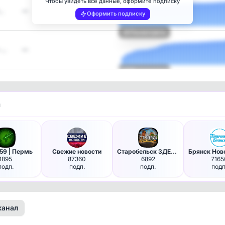
Чтобы увидеть все данные, оформите подписку
г…
—
Оформить подписку
Посмотреть
 …
—
Посмотреть
и
59 | Пермь
Свежие новости
Старобельск ЗДЕСЬ и СЕЙЧАС📢
1895
87360
6892
7165
подп.
подп.
подп.
подп
канал