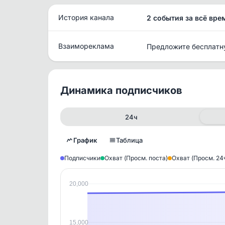
История канала
2 события за всё вре
Взаимореклама
Предложите бесплатн
Динамика подписчиков
24ч
График
Таблица
Подписчики
Охват (Просм. поста)
Охват (Просм. 24
20,000
Исто
В этом
этим д
Войдите
, чтобы оста
15,000