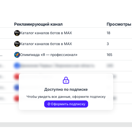
Рекламирующий канал
Просмотры
Каталог каналов ботов в MAX
18
Каталог каналов ботов в MAX
3
..
Олимпиада «Я — профессионал»
165
...
Движение Первых | Воронежская область
245
...
Движение Первых
2,854
н...
Движение Первых | Брянская область
95
Доступно по подписке
Чтобы увидеть все данные, оформите подписку
н...
Движение Первых
5,248
Оформить подписку