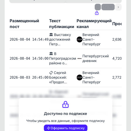
‹
1 / 18
›
Размещенный
Текст
Рекламирующий
Просмо
пост
публиакции
канал
🏛 Выставку
Вечерний
достижений
Санкт-
2,636
2026-08-04 14:54:49
Петр...
Петербург
🏛 В
Петербургский
Петроградском
4,720
2026-08-04 14:50:00
дневник
районе о...
📋 Сергей
Вечерний
Боярский:
Санкт-
2,772
2026-08-03 20:45:00
«Продол...
Петербург
📝 «Единой
Петербургский
России»
4,068
2026-08-03 19:30:00
дневник
передали...
Дайджест
АРТЁМ ТУРОВ
Доступно по подписке
сообщений
85
2026-08-03 14:05:59
🇷🇺
каналов ...
Чтобы увидеть все данные, оформите подписку
Оформить подписку
Дайджест