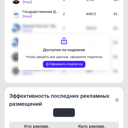
[max]
Государственная Дума
2
44013
02.06.2
[max]
Единая Россия. Официально
2
49329
02.06.2
[max]
Единая Россия | Санкт-Пе…
4
2282
02.06.2
[max]
Доступно по подписке
Дмитрий Медведев
1
418140
02.06.2
Чтобы увидеть все данные, оформите подписку
[max]
Оформить подписку
Законодательное Собрание…
2
478
02.06.2
[max]
Эффективность последних рекламных
размещений
Excel
Кто реклам.
Кого реклам.