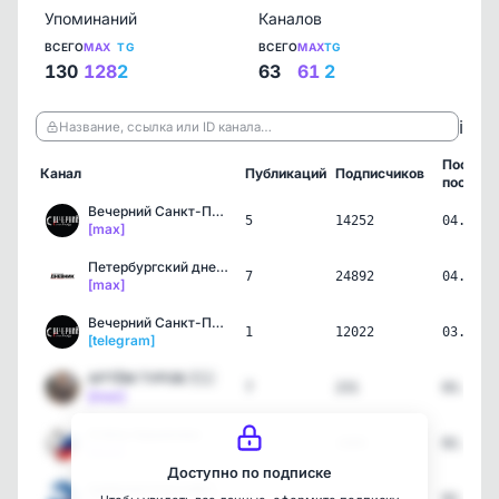
Упоминаний
Каналов
ВСЕГО
MAX
TG
ВСЕГО
MAX
TG
130
128
2
63
61
2
ℹ️
Название, ссылка или ID канала…
Послед
Канал
Публикаций
Подписчиков
пост
Вечерний Санкт-Петербург
5
14252
04.08.2
[max]
Петербургский дневник
7
24892
04.08.2
[max]
Вечерний Санкт-Петербург
1
12022
03.08.2
[telegram]
АРТЁМ ТУРОВ 🇷🇺
7
231
03.08.2
[max]
Алёна Аршинова
1
1800
02.08.2
[max]
Доступно по подписке
ЕДИНАЯ РОССИЯ | ТВЕРСКАЯ…