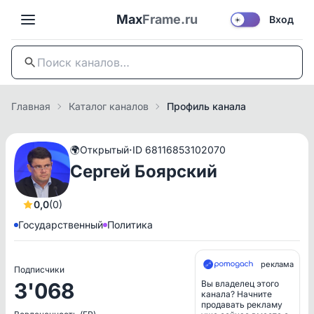
Max
Frame.ru
Вход
☀️
Главная
Каталог каналов
Профиль канала
·
🌍
Открытый
ID 68116853102070
Сергей Боярский
0,0
(0)
Государственный
Политика
реклама
Подписчики
3'068
Вы владелец этого
канала? Начните
продавать рекламу