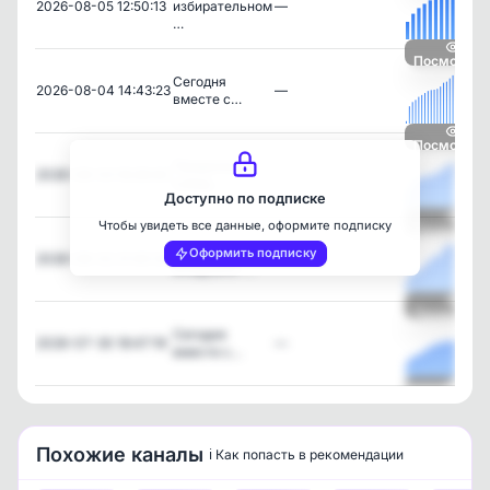
2026-08-05 12:50:13
избирательном
—
…
Посмотрет
Сегодня
2026-08-04 14:43:23
—
вместе с…
Посмотрет
Продолжаем
2026-08-03 16:28:40
—
собир…
Доступно по подписке
Чтобы увидеть все данные, оформите подписку
Посмотрет
С Днём
Оформить подписку
2026-08-02 21:40:34
—
Воздушно-…
Посмотрет
Сегодня
2026-07-30 18:47:19
—
вместе с…
Посмотрет
Похожие каналы
ℹ️ Как попасть в рекомендации