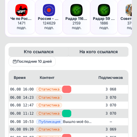
Че по Ростову?
Россия - и точка | Новости
Радар 116 | Казань
Радар 59 | Пермь
1471
124629
2159
1886
3762
подп.
подп.
подп.
подп.
подп.
Кто ссылался
На кого ссылался
Последние 10 дней
Время
Контент
Подписчиков
Кт
—
Статистика
06.08 16:00
-2
3 068
—
Статистика
06.08 14:23
3 070
—
Статистика
06.08 12:47
3 070
—
Статистика
06.08 11:12
+1
3 070
—
Публикация
Вышло моё бо...
06.08 10:53
—
—
Статистика
06.08 09:39
3 069