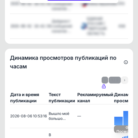
сообщений
Алёна Аршинова
410
2026-08-02 18:51:42
каналов ...
ЕДИНАЯ
Дайджест
РОССИЯ |
сообщений
458
2026-08-02 18:42:58
ТВЕРСКАЯ
каналов ...
ОБЛАСТЬ
Динамика просмотров публикаций по
часам
‹
1 / 2
›
Дата и время
Текст
Рекламируемый
Динамика
публикации
публикации
канал
просмотр
Вышло моё
2026-08-06 10:53:16
—
большо…
Посмотрет
В