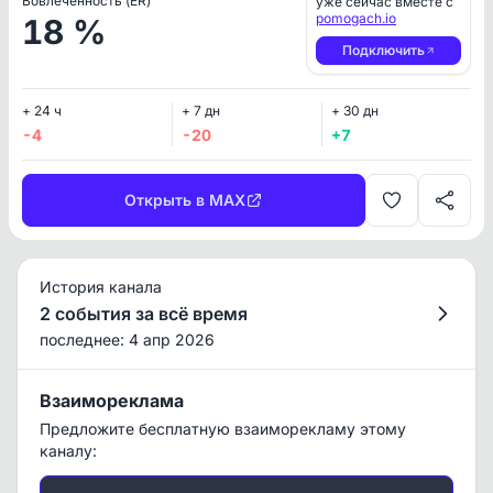
Вовлеченность (ER)
уже сейчас вместе с
pomogach.io
18 %
Подключить
+ 24 ч
+ 7 дн
+ 30 дн
-4
-20
+7
Открыть в MAX
История канала
2 события за всё время
последнее: 4 апр 2026
Взаимореклама
Предложите бесплатную взаиморекламу этому
каналу: