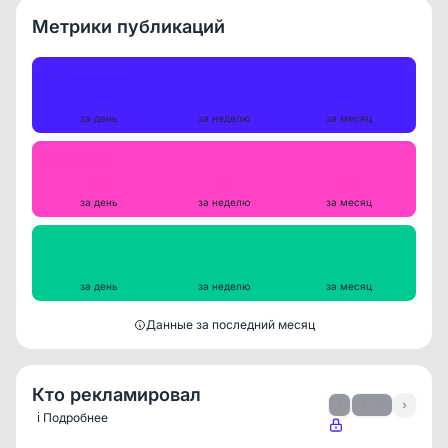
Метрики публикаций
Публикации
2
7
32
за день
за неделю
за месяц
Репосты
0
0
0
за день
за неделю
за месяц
Просмотры на пост
581
618
649
за день
за неделю
за месяц
Данные за последний месяц
Кто рекламировал
‹
1 / 9
›
ℹ️ Подробнее