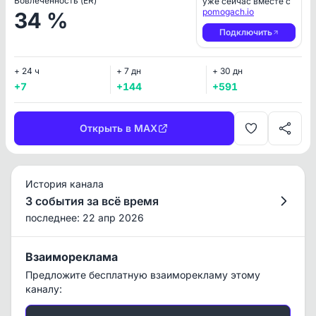
Вовлеченность (ER)
уже сейчас вместе с
pomogach.io
34 %
Подключить
+ 24 ч
+ 7 дн
+ 30 дн
+7
+144
+591
Открыть в MAX
История канала
3 события за всё время
последнее: 22 апр 2026
Взаимореклама
Предложите бесплатную взаиморекламу этому
каналу: