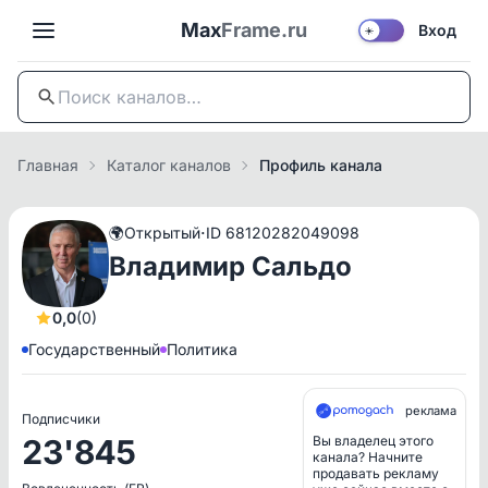
Max
Frame.ru
Вход
☀️
Главная
Каталог каналов
Профиль канала
·
🌍
Открытый
ID 68120282049098
Владимир Сальдо
0,0
(0)
Государственный
Политика
реклама
Подписчики
23'845
Вы владелец этого
канала? Начните
продавать рекламу