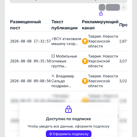
‹
1 / 77
›
Размещенный
Текст
Рекламирующий
Просмо
пост
публиакции
канал
Таврия. Новости
⚡️ВСУ атаковали
Херсонской
2,671
2026-08-08 17:32:57
машину скор...
области
💥 Мобильные
Таврия. Новости
огневые
Херсонской
3,076
2026-08-08 09:35:50
группы...
области
🏃 Владимир
Таврия. Новости
Сальдо
Херсонской
3,022
2026-08-08 09:08:56
поздрави...
области
⚡️Четверо
Таврия. Новости
мирных
Херсонской
3,344
2026-08-07 19:20:28
жителей Хе...
области
🤝 Владимир
Таврия. Новости
Доступно по подписке
Сальдо и глава
Херсонской
3,130
2026-08-07 17:07:17
...
области
Чтобы увидеть все данные, оформите подписку
Оформить подписку
Министерство