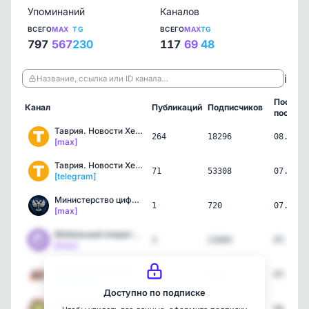
Упоминаний
Каналов
ВСЕГО
MAX
TG
ВСЕГО
MAX
TG
797
567
230
117
69
48
ℹ️
Название, ссылка или ID канала…
Послед
Канал
Публикаций
Подписчиков
пост
Таврия. Новости Херсонск…
264
18296
08.08.2
[max]
Таврия. Новости Херсонск…
71
53308
07.08.2
[telegram]
Министерство цифрового р…
1
720
07.08.2
[max]
Мобильный оператор "Фени…
3
21694
07.08.2
[max]
Новости Херсонщины
16
8931
07.08.2
[telegram]
Доступно по подписке
Капитан Очевидность в Хе…