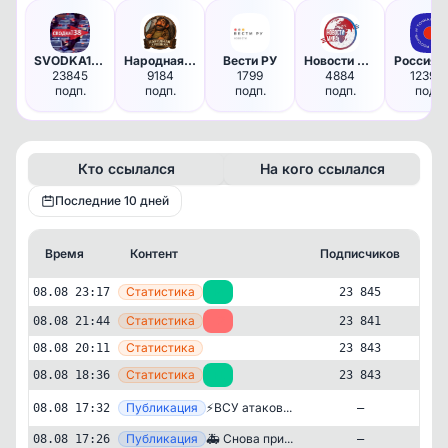
SVODKA138
Народная хроника.
Вести РУ
Новости мира
23845
9184
1799
4884
12390
подп.
подп.
подп.
подп.
подп.
Кто ссылался
На кого ссылался
Последние 10 дней
Время
Контент
Подписчиков
Кт
—
Статистика
08.08 23:17
+4
23 845
—
Статистика
08.08 21:44
-2
23 841
—
Статистика
08.08 20:11
23 843
—
Статистика
08.08 18:36
+1
23 843
Публикация
[max
⚡️ВСУ атаков...
08.08 17:32
—
—
Публикация
🚑 Снова при...
08.08 17:26
—