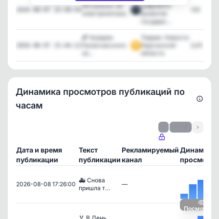
Актуально: об
цифрового
120
2026-08-07 15:58:54
электропитани...
развития
государс...
🌾 Аграрии
Таврия. Новости
Каланчакского
Херсонской
3,413
2026-08-07 15:44:12
ок...
области
Динамика просмотров публикаций по
часам
‹
1 / 10
›
Дата и время
Текст
Рекламируемый
Динамика
публикации
публикации
канал
просмотро
🚑 Снова
2026-08-08 17:26:00
—
пришла т…
Посмотрет
🏅 В День