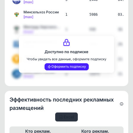
[max]
Минсельхоз России
1
5986
03.08.2
[max]
Минтруд Херсонской облас…
1
938
30.07.2
[max]
Единый институт простран…
14
1012
29.07.2
[max]
Доступно по подписке
Таврия. Новости Херсонск…
5
18296
22.07.2
Чтобы увидеть все данные, оформите подписку
[max]
Оформить подписку
Минстрой России
2
13271
22.07.2
[max]
Эффективность последних рекламных
размещений
Excel
Кто реклам.
Кого реклам.