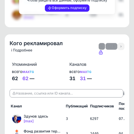
7
15834
06.08.2
Чтобы увидеть все данные, оформите подписку
[telegram]
Оформить подписку
Минсельхоз Херсонской об…
4
524
05.08.2
[max]
Кого рекламировал
‹
1 / 5
›
ℹ️ Подробнее
Упоминаний
Каналов
ВСЕГО
MAX
TG
ВСЕГО
MAX
TG
62
62
—
31
31
—
ℹ️
Название, ссылка или ID канала…
Послед
Канал
Публикаций
Подписчиков
пост
Здунов здесь
3
6297
07.08.2
[max]
Фонд развития территорий
3
2440
04.08.2