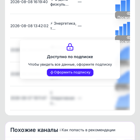
2026-08-08 16:19:40
—
физкуль…
Посмотрет
⚡️ Энергетика,
2026-08-08 13:42:02
—
т…
Посмотрет
🛡️Мобильные
2026-08-08 09:30:00
—
огне…
Доступно по подписке
Чтобы увидеть все данные, оформите подписку
Посмотрет
🏃‍♂️ С Днём
Оформить подписку
2026-08-08 08:00:06
—
физк…
Посмотрет
‼️
2026-08-07 19:11:47
Оперативная
—
о…
Посмотрет
Похожие каналы
ℹ️ Как попасть в рекомендации