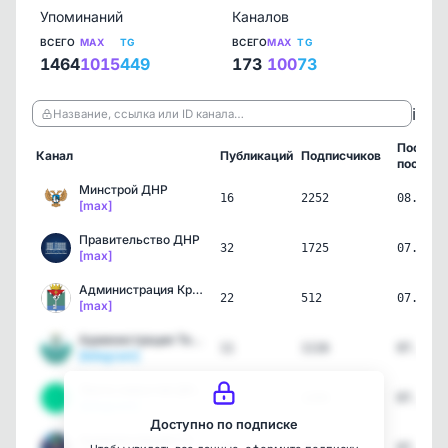
Упоминаний
Каналов
ВСЕГО
MAX
TG
ВСЕГО
MAX
TG
1464
1015
449
173
100
73
ℹ️
Название, ссылка или ID канала…
Послед
Канал
Публикаций
Подписчиков
пост
Минстрой ДНР
16
2252
08.08.2
[max]
Правительство ДНР
32
1725
07.08.2
[max]
Администрация Краснолима…
22
512
07.08.2
[max]
Администрация Тельмановс…
11
1116
07.08.2
[telegram]
Лента новостей ДНР | Z
11
1284
07.08.2
[telegram]
Доступно по подписке
Администрация Старобешев…