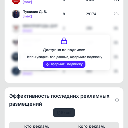
[max]
Пушилин Д. В.
8
29174
20.05.2
[max]
МИНПРИРОДЫ ДНР
2
290
18.04.2
[max]
МИЗО ДНР
2
2487
18.04.2
[max]
Доступно по подписке
Министерство цифрового р…
2
720
18.04.2
Чтобы увидеть все данные, оформите подписку
[max]
Оформить подписку
Минэкономразвития ДНР
2
403
18.04.2
[max]
Эффективность последних рекламных
размещений
Excel
Кто реклам.
Кого реклам.