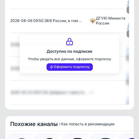
Посм
ДГУЮ Минюста
2026-08-06 09:50:38
В России, в том …
России
Посм
2026-08-05 15:31:34
В ДНР создают пл…
—
Доступно по подписке
Чтобы увидеть все данные, оформите подписку
Посм
Оформить подписку
2026-08-04 18:06:39
Как приемные род…
—
Посм
2026-08-03 16:57:08
Дайджест новосте…
—
Посм
Похожие каналы
ℹ️ Как попасть в рекомендации