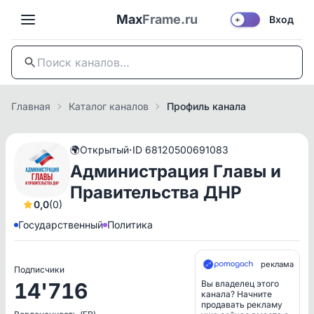
Max
Frame.ru
Вход
☀️
Главная
Каталог каналов
Профиль канала
·
🌍
Открытый
ID 68120500691083
Администрация Главы и
Правительства ДНР
0,0
(0)
Государственный
Политика
реклама
Подписчики
14'716
Вы владелец этого
канала? Начните
продавать рекламу