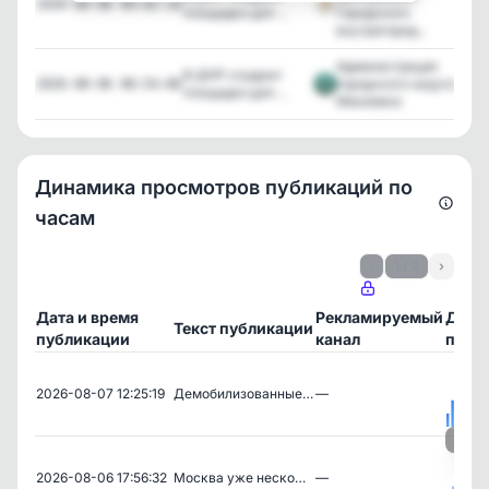
218
2026-08-06 09:02:16
площадки для ...
Городского
внутригород...
Администрация
В ДНР создают
городского округа
1,86
2026-08-06 08:54:08
площадки для ...
Макеевка
Динамика просмотров публикаций по
часам
‹
1 / 2
›
Дата и время
Рекламируемый
Дина
Текст публикации
публикации
канал
прос
2026-08-07 12:25:19
Демобилизованные…
—
Посм
2026-08-06 17:56:32
Москва уже неско…
—