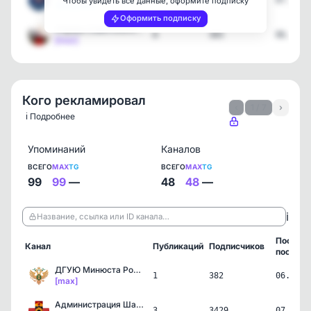
10
1694
07.08.2
Чтобы увидеть все данные, оформите подписку
[telegram]
Оформить подписку
Управа Советского внутри…
8
365
06.08.2
[max]
Кого рекламировал
‹
1 / 7
›
ℹ️ Подробнее
Упоминаний
Каналов
ВСЕГО
MAX
TG
ВСЕГО
MAX
TG
99
99
—
48
48
—
ℹ️
Название, ссылка или ID канала…
Послед
Канал
Публикаций
Подписчиков
пост
ДГУЮ Минюста России
1
382
06.08.2
[max]
Администрация Шахтерског…
3
3429
07.07.2