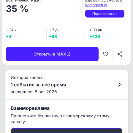
Вовлеченность (ER)
уже сейчас вместе с
pomogach.io
35 %
Подключить
+ 24 ч
+ 7 дн
+ 30 дн
+4
+68
+436
Открыть в MAX
История канала
1 событие за всё время
последнее: 8 авг 2026
Взаимореклама
Предложите бесплатную взаиморекламу этому
каналу: