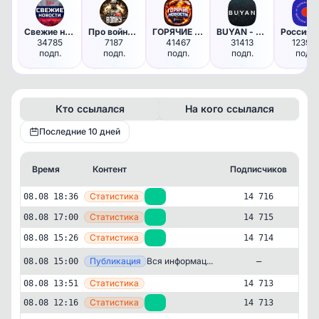
Свежие новости 18+
Про войну - хроника боевых де…
ГОРЯЧИЕ НОВОСТИ
BUYAN - Чё там в мире? | Ново…
34785
7187
41467
31413
12399
подп.
подп.
подп.
подп.
подп.
Кто ссылался
На кого ссылался
Последние 10 дней
Время
Контент
Подписчиков
К
—
Статистика
08.08 18:36
+1
14 716
—
Статистика
08.08 17:00
+1
14 715
—
Статистика
08.08 15:26
+1
14 714
Публикация
[ma
Вся информац...
08.08 15:00
—
—
Статистика
08.08 13:51
14 713
—
Статистика
08.08 12:16
+2
14 713