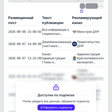
‹
1 / 141
›
Размещенный
Текст
Рекламирующий
Пр
пост
публиакции
канал
Вся информация о
Минстрой ДНР
116
2026-08-08 15:00:03
социальных...
Демобилизованные
Правительство
338
2026-08-07 14:00:06
участники ...
ДНР
Канал
Администрация
Администрации
Краснолиманского
103
2026-08-07 13:32:00
Главы и...
муниципал...
Управа
В ДНР создают
Советского
88
2026-08-06 09:55:05
площадки для ...
внутригородского
район...
Администрация
Вся информация о
Новоазовского
345
2026-08-06 09:29:53
Доступно по подписке
социальных...
муниципально...
Чтобы увидеть все данные, оформите подписку
Управа
Оформить подписку
В ДНР создают
Центрально-