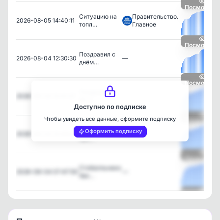
Посмотрет
Ситуацию на
Правительство.
2026-08-05 14:40:11
топл…
Главное
Посмотрет
Поздравил с
2026-08-04 12:30:30
—
днём…
Посмотрет
Поздравил с
2026-08-04 10:41:37
—
95-л…
Доступно по подписке
Чтобы увидеть все данные, оформите подписку
Посмотрет
Встретился с
Оформить подписку
2026-08-04 10:08:27
—
пре…
Посмотрет
Стобалльники
2026-08-04 07:47:50
—
Хак…
Посмотрет