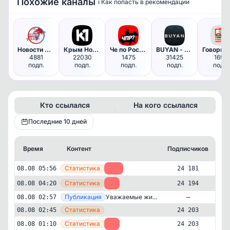
Похожие каналы
ℹ️ Как попасть в рекомендации
Новости мира
Крым Новости | Крым
Че по Ростову?
BUYAN - Чё там в мире? | Ново…
4881
22030
1475
31425
1695
подп.
подп.
подп.
подп.
подп.
Кто ссылался
На кого ссылался
Последние 10 дней
Время
Контент
Подписчиков
К
—
Статистика
08.08 05:56
-13
24 181
—
Статистика
08.08 04:20
-9
24 194
—
Публикация
Уважаемые жи...
08.08 02:57
—
—
Статистика
08.08 02:45
24 203
—
Статистика
08.08 01:10
-1
24 203