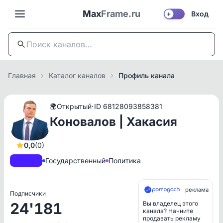
Max
Frame.ru
Вход
☀️
Главная
Каталог каналов
Профиль канала
·
🌍
Открытый
ID 68128093858381
Коновалов | Хакасия
0,0
(0)
A+
РКН
Государственный
Политика
реклама
Подписчики
24'181
Вы владелец этого
канала? Начните
продавать рекламу