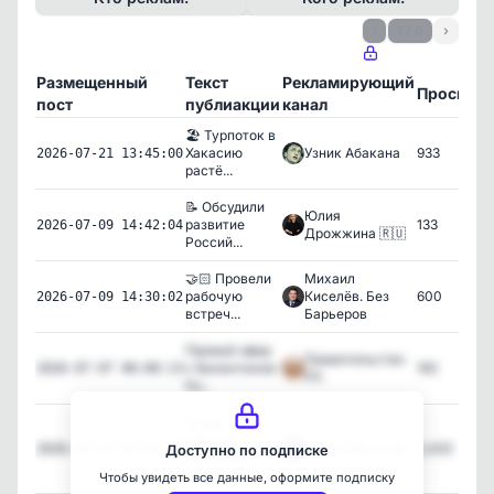
‹
1 / 6
›
Размещенный
Текст
Рекламирующий
Просмот
пост
публиакции
канал
🏖 Турпоток в
Хакасию
Узник Абакана
933
2026-07-21 13:45:00
растё...
📝 Обсудили
Юлия
развитие
133
2026-07-09 14:42:04
Дрожжина 🇷🇺
Россий...
🤝🏻 Провели
Михаил
рабочую
Киселёв. Без
600
2026-07-09 14:30:02
встреч...
Барьеров
Прямой эфир
Правительство
с Валентином
162
2026-07-07 08:00:13
РХ
Ко...
Глава
Хакасии
Вести-Хакасия
2,420
2026-07-07 07:59:29
Доступно по подписке
Валентин
Коно...
Чтобы увидеть все данные, оформите подписку