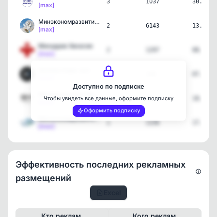
3
1037
30.07.2
[max]
Минэкономразвития России
2
6143
13.04.2
[max]
Минздрав Хакасии
2
1297
08.04.2
[max]
Шолбан Кара-оол
1
140
07.04.2
[max]
Доступно по подписке
Минимущество Хакасии
1
56
18.03.2
Чтобы увидеть все данные, оформите подписку
[max]
Оформить подписку
Минэкономразвития Хакасии
1
1156
17.03.2
[max]
Эффективность последних рекламных
размещений
Excel
Кто реклам.
Кого реклам.