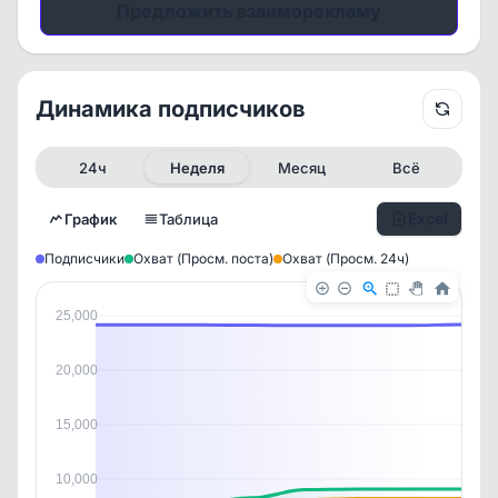
Предложить взаиморекламу
Динамика подписчиков
24ч
Неделя
Месяц
Всё
Excel
График
Таблица
Подписчики
Охват (Просм. поста)
Охват (Просм. 24ч)
25,000
20,000
15,000
10,000
✕
✕
✕
✕