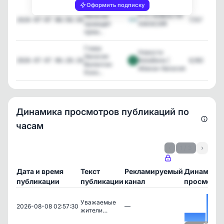
Оформить подписку
Глава
Хакасии
РТС НОВОСТИ
7,157
2026-07-07 06:56:39
проведёт
ХАКАСИЯ
прям...
Глава
Новости
Хакасии
NotaBene |
6,160
2026-07-07 06:28:10
Валентин
Абакан Хакасия
Коно...
Динамика просмотров публикаций по
часам
‹
1 / 3
›
Дата и время
Текст
Рекламируемый
Динамика
публикации
публикации
канал
просмотро
Уважаемые
2026-08-08 02:57:30
—
жители…