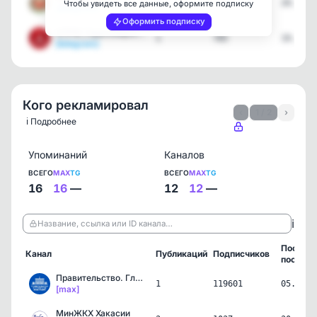
8
1541
20.07.2
Чтобы увидеть все данные, оформите подписку
[telegram]
Оформить подписку
КПРФ | Красноярский край
1
785
19.07.2
[telegram]
Кого рекламировал
‹
1 / 2
›
ℹ️ Подробнее
Упоминаний
Каналов
ВСЕГО
MAX
TG
ВСЕГО
MAX
TG
16
16
—
12
12
—
ℹ️
Название, ссылка или ID канала…
Послед
Канал
Публикаций
Подписчиков
пост
Правительство. Главное
1
119601
05.08.2
[max]
МинЖКХ Хакасии