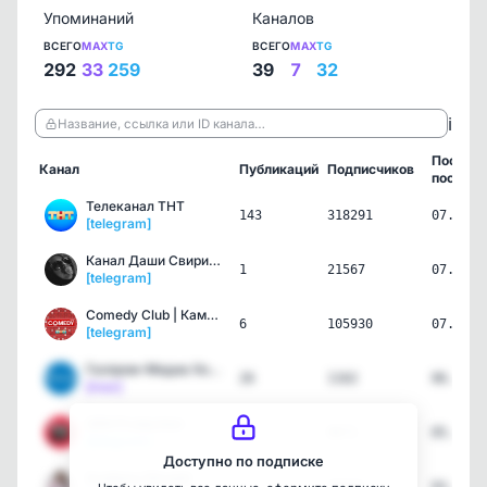
Упоминаний
Каналов
ВСЕГО
MAX
TG
ВСЕГО
MAX
TG
292
33
259
39
7
32
ℹ️
Название, ссылка или ID канала…
Послед
Канал
Публикаций
Подписчиков
пост
Телеканал ТНТ
143
318291
07.08.2
[telegram]
Канал Даши Свириденко
1
21567
07.08.2
[telegram]
Comedy Club | Камеди клаб
6
105930
07.08.2
[telegram]
Газпром-Медиа Холдинг
26
1162
06.08.2
[max]
GEN Production
44
9671
05.08.2
[telegram]
Доступно по подписке
Svetlana Silvashi