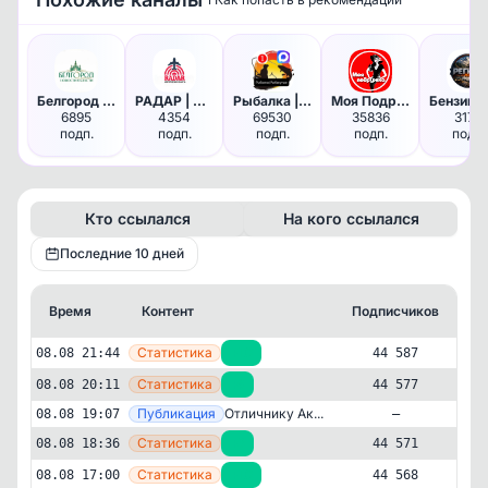
Белгород НОВОСТИ
РАДАР | Новгородская область
Рыбалка | Рыбанутые | Охота |…
Моя Подружка
6895
4354
69530
35836
3175
подп.
подп.
подп.
подп.
подп.
Кто ссылался
На кого ссылался
Последние 10 дней
Время
Контент
Подписчиков
К
—
Статистика
08.08 21:44
+10
44 587
—
Статистика
08.08 20:11
+6
44 577
—
Публикация
Отличнику Ак...
08.08 19:07
—
—
Статистика
08.08 18:36
+3
44 571
—
Статистика
08.08 17:00
+10
44 568