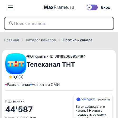
Max
Frame.ru
Вход
☀️
Главная
Каталог каналов
Профиль канала
·
🌍
Открытый
ID 68188063957194
Телеканал ТНТ
0,0
(0)
Развлечения
Новости и СМИ
реклама
Подписчики
44'587
Вы владелец этого
канала? Начните
продавать рекламу