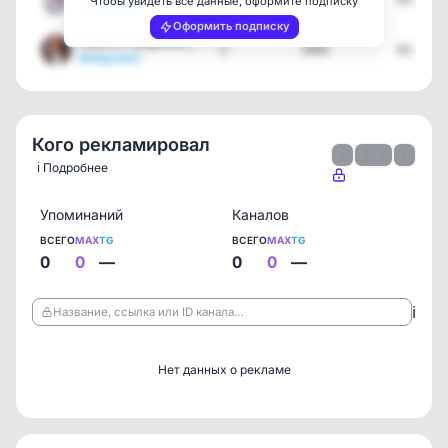
1
20441
03.08.2
Чтобы увидеть все данные, оформите подписку
[telegram]
Оформить подписку
Никита Панфилов | Официа…
5
3995
03.08.2
[telegram]
Кого рекламировал
‹
1 / 1
›
ℹ️ Подробнее
Упоминаний
Каналов
ВСЕГО
MAX
TG
ВСЕГО
MAX
TG
0
0
—
0
0
—
ℹ️
Название, ссылка или ID канала…
Нет данных о рекламе