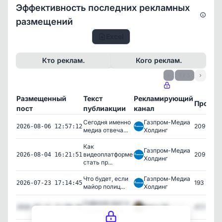
Эффективность последних рекламных
размещений
Excel
Кто реклам.
Кого реклам.
‹
1 / 5
›
Размещенный
Текст
Рекламирующий
Просмо
пост
публиакции
канал
Сегодня именно
Газпром-Медиа
209
2026-08-06 12:57:12
медиа отвеча...
Холдинг
Как
Газпром-Медиа
видеоплатформе
209
2026-08-04 16:21:51
Холдинг
стать пр...
Что будет, если
Газпром-Медиа
193
2026-07-23 17:14:45
майор полиц...
Холдинг
Сафонов крут и
Матч ТВ
47,112
2026-07-11 11:08:26
в математике...