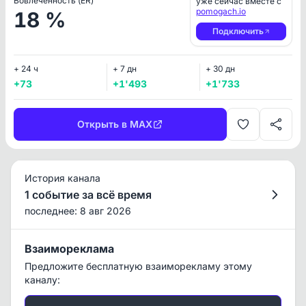
Вовлеченность (ER)
уже сейчас вместе с
pomogach.io
18 %
Подключить
+ 24 ч
+ 7 дн
+ 30 дн
+73
+1'493
+1'733
Открыть в MAX
История канала
1 событие за всё время
последнее: 8 авг 2026
Взаимореклама
Предложите бесплатную взаиморекламу этому
каналу: