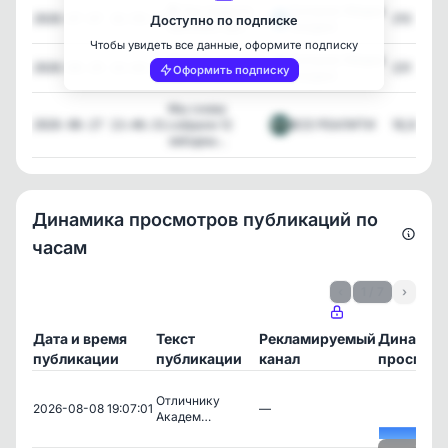
🎬 Три подруги,
Газпром-Медиа
210
2026-07-07 16:59:18
Доступно по подписке
миллион про...
Холдинг
Чтобы увидеть все данные, оформите подписку
Кардио, которое
Газпром-Медиа
231
2026-06-29 14:44:25
Оформить подписку
мы заслужил...
Холдинг
Мы снова
собрали 12
ВСЕ РЕАЛИТИ
18,368
2026-06-27 13:46:31
звёздны...
Динамика просмотров публикаций по
часам
‹
1 / 7
›
Дата и время
Текст
Рекламируемый
Динамик
публикации
публикации
канал
просмот
Отличнику
2026-08-08 19:07:01
—
Академ…