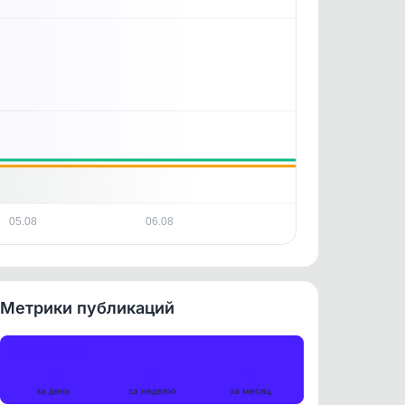
05.08
06.08
Метрики публикаций
Публикации
0
3
11
за день
за неделю
за месяц