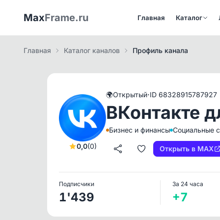
Max
Frame.ru
Главная
Каталог
Главная
Каталог каналов
Профиль канала
·
🌍
Открытый
ID 68328915787927
ВКонтакте д
Бизнес и финансы
Социальные с
0,0
(0)
Открыть в MAX
Подписчики
За 24 часа
1'439
+7