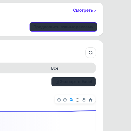
Смотреть
Предложить взаиморекламу
Всё
Экспорт в Excel
✕
✕
. По
ность