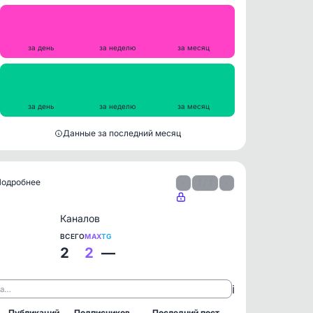
Репосты
0
0
0
за день
за неделю
за месяц
Просмотры на пост
295
319
386
за день
за неделю
за месяц
Данные за последний месяц
 Подробнее
‹
1 / 1
›
Каналов
ВСЕГО
MAX
TG
2
2
—
ℹ️
ла…
Публикаций
Подписчиков
Последний пост