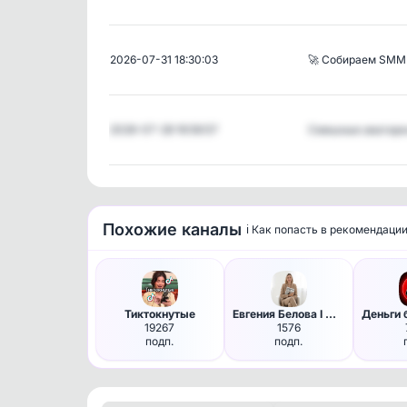
2026-07-31 18:30:03
🚀 Собираем SMM
2026-07-28 16:56:57
Смешные аватар
Похожие каналы
ℹ️ Как попасть в рекомендаци
Тиктокнутые
Евгения Белова I Масштаб в де…
Деньги 
19267
1576
подп.
подп.