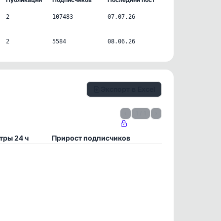
2
107483
07.07.26
2
5584
08.06.26
Экспорт в Excel
‹
1 / 1
›
тры 24 ч
Прирост подписчиков