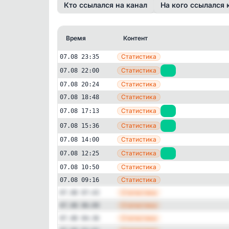
Кто ссылался на канал
На кого ссылался 
Время
Контент
Статистика
07.08 23:35
Статистика
07.08 22:00
+1
Статистика
07.08 20:24
Статистика
07.08 18:48
Бизнес и финансы
Социальн
Статистика
07.08 17:13
+2
ВКонтакте для бизне
Статистика
07.08 15:36
+1
1'439
подписчиков
Статистика
07.08 14:00
Подписчиков за 24 часа
Статистика
07.08 12:25
+3
+7
Статистика
07.08 10:50
Статистика
07.08 09:16
Статистика
07.08 07:43
Детальная динамика просмо
Статистика
07.08 06:09
Просмотры
Прирост
Статистика
07.08 04:36