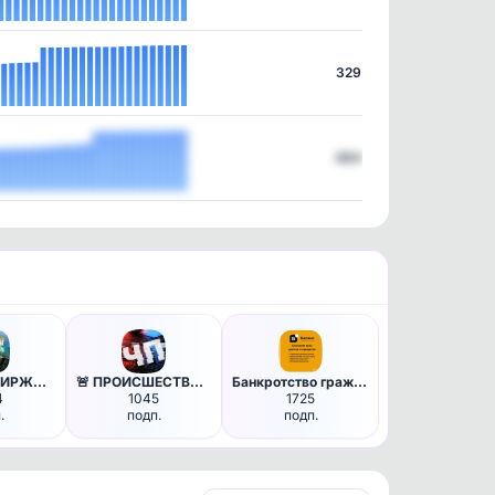
329
484
PLTRADE | БИРЖА ОКСАНЫ | План…
🚨 ПРОИСШЕСТВИЯ - предупрежден…
Банкротство граждан РФ
4
1045
1725
.
подп.
подп.