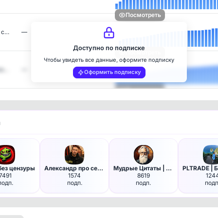
Посмотреть
 с…
—
Доступно по подписке
Посмотреть
Чтобы увидеть все данные, оформите подписку
ки…
—
Оформить подписку
Посмотреть
и
без цензуры
Александр про семейные финансы
Мудрые Цитаты | Саморазвитие
7491
1574
8619
124
подп.
подп.
подп.
подп