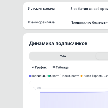
История канала
3 события за всё вре
Взаимореклама
Предложите бесплатн
Динамика подписчиков
24ч
График
Таблица
Подписчики
Охват (Просм. поста)
Охват (Просм. 24
1,500
Исто
В этом
этим д
Войдите
, чтобы оста