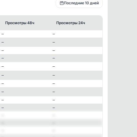
Последние 10 дней
Просмотры 48ч
Просмотры 24ч
—
—
—
—
—
—
—
—
—
—
✕
—
—
—
—
ER (Engagement Rate)
—
—
14%
—
—
—
—
—
—
—
—
—
—