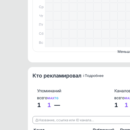
Ср
Чт
Пт
Сб
Вс
Меньш
Кто рекламировал
ℹ️ Подробнее
Упоминаний
Канало
ВСЕГО
MAX
TG
ВСЕГО
MA
1
1
—
1
1
Название, ссылка или ID канала…
Канал
Публикаций
Подп