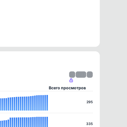
‹
1 / 1
›
Всего просмотров
295
335