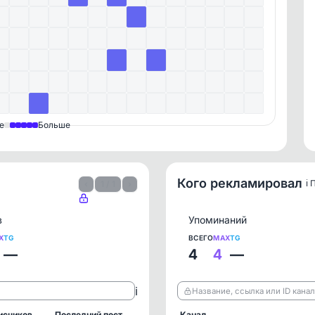
е
Больше
Кого рекламировал
ℹ️
‹
1 / 1
›
в
Упоминаний
X
TG
ВСЕГО
MAX
TG
—
4
4
—
ℹ️
Название, ссылка или ID кана
исчиков
Последний пост
Канал