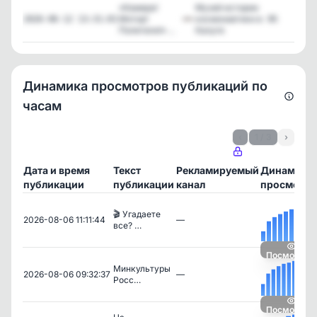
«Камера!
Музей истории
Мотор!
космонавтики в
95
2026-06-12 13:31:01
Полетели!» ...
Калуге
Динамика просмотров публикаций по
часам
‹
1 / 3
›
Дата и время
Текст
Рекламируемый
Динамика
публикации
публикации
канал
просмотро
🎬 Угадаете
2026-08-06 11:11:44
—
все? …
Посмотрет
Минкультуры
2026-08-06 09:32:37
—
Росс…
Посмотрет