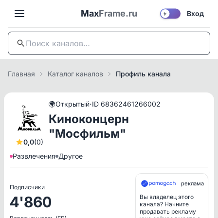
Max
Frame.ru
Вход
☀️
Главная
Каталог каналов
Профиль канала
·
🌍
Открытый
ID 68362461266002
Киноконцерн
"Мосфильм"
0,0
(0)
Развлечения
Другое
реклама
Подписчики
4'860
Вы владелец этого
канала? Начните
продавать рекламу