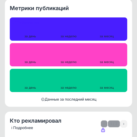
Метрики публикаций
Публикации
3
10
30
за день
за неделю
за месяц
Репосты
0
0
2
за день
за неделю
за месяц
Просмотры на пост
691
739
840
за день
за неделю
за месяц
Данные за последний месяц
Кто рекламировал
‹
1 / 2
›
ℹ️ Подробнее