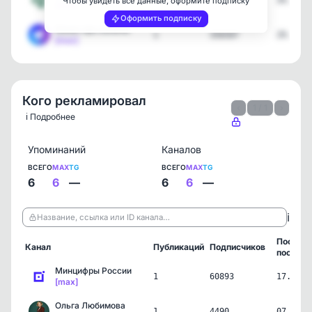
2
634
26.05.2
Чтобы увидеть все данные, оформите подписку
[max]
Оформить подписку
Канал про каналы
1
356507
29.04.2
[max]
Кого рекламировал
‹
1 / 1
›
ℹ️ Подробнее
Упоминаний
Каналов
ВСЕГО
MAX
TG
ВСЕГО
MAX
TG
6
6
—
6
6
—
ℹ️
Название, ссылка или ID канала…
Послед
Канал
Публикаций
Подписчиков
пост
Минцифры России
1
60893
17.07.2
[max]
Ольга Любимова
1
4490
07.07.2