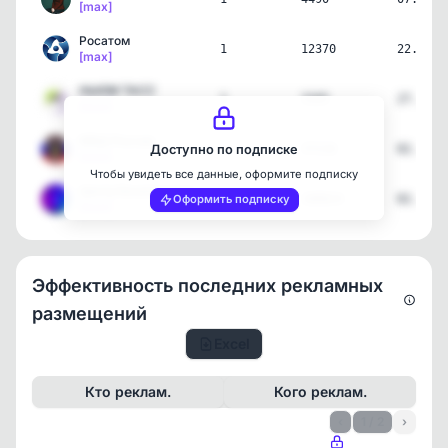
[max]
Росатом
1
12370
22.05.2
[max]
НЬЮМ ТАСС
1
3165
27.04.2
[max]
МВД России
1
37218
02.04.2
Доступно по подписке
[max]
Чтобы увидеть все данные, оформите подписку
Центр Безопасности MAX
1
180824
02.02.2
Оформить подписку
[max]
Эффективность последних рекламных
размещений
Excel
Кто реклам.
Кого реклам.
‹
1 / 2
›