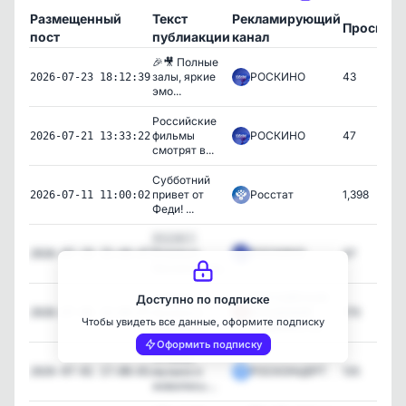
Размещенный
Текст
Рекламирующий
Просмот
пост
публиакции
канал
🎉🎥 Полные
залы, яркие
РОСКИНО
43
2026-07-23 18:12:39
эмо...
Российские
фильмы
РОСКИНО
47
2026-07-21 13:33:22
смотрят в...
Субботний
привет от
Росстат
1,398
2026-07-11 11:00:02
Феди! ...
🇷🇺🇲🇾
Впервые
РОСКИНО
47
2026-07-10 15:44:47
Малайзия пр...
📣 Кино,
РОССИЙСКАЯ
Доступно по подписке
музыка и
АКАДЕМИЯ
170
2026-07-06 14:00:07
Чтобы увидеть все данные, оформите подписку
живопись:...
ХУДОЖЕСТВ
Оформить подписку
📣 Кино,
музыка и
РОСКОНЦЕРТ
125
2026-07-01 17:00:01
живопись:...