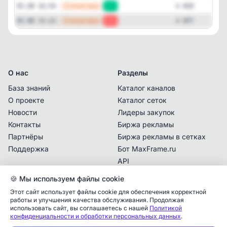
—
Статистика
03.08 16:54
+1
4 858
—
Статистика
03.08 15:23
-2
4 857
О нас
Разделы
База знаний
Каталог каналов
О проекте
Каталог сеток
Новости
Лидеры закупок
Контакты
Биржа рекламы
Партнёры
Биржа рекламы в сетках
Поддержка
Бот MaxFrame.ru
API
🍪 Мы используем файлы cookie
Документы
Этот сайт использует файлы cookie для обеспечения корректной
Политика
работы и улучшения качества обслуживания. Продолжая
конфиденциальности
использовать сайт, вы соглашаетесь с нашей
Политикой
Аналитика упоминаний
✕
конфиденциальности и обработки персональных данных
.
Пользовательское