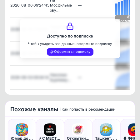
На
2026-08-06 09:24:45
Мосфильме
—
зву…
Посмотрет
Представляем
2026-08-04 11:54:50
—
ваш…
Доступно по подписке
Чтобы увидеть все данные, оформите подписку
Посмотрет
В России
Оформить подписку
2026-08-03 10:51:17
—
предста…
Посмотрет
Николаю
2026-08-03 09:34:14
—
Бурляеву…
Посмотрет
Похожие каналы
ℹ️ Как попасть в рекомендации
Юмор до слёз 🤣
⚡️ С МЕСТА СОБЫТИЯ - актуальн…
Открытки с Добрым утром!
Ташкент, Узбекистан: Новости,…
🍿 ФИЛЬ