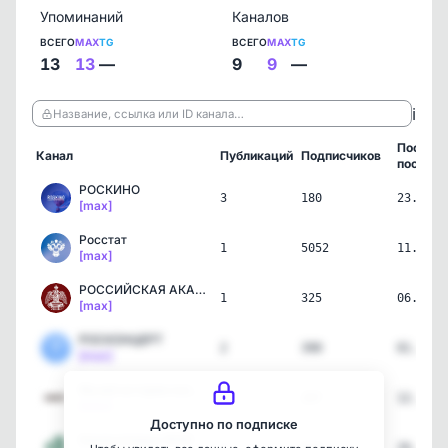
Упоминаний
Каналов
ВСЕГО
MAX
TG
ВСЕГО
MAX
TG
13
13
—
9
9
—
ℹ️
Название, ссылка или ID канала…
Послед
Канал
Публикаций
Подписчиков
пост
РОСКИНО
3
180
23.07.2
[max]
Росстат
1
5052
11.07.2
[max]
РОССИЙСКАЯ АКАДЕМИЯ ХУДО…
1
325
06.07.2
[max]
РОСКОНЦЕРТ
2
390
01.07.2
[max]
Музей истории космонавти…
1
207
12.06.2
[max]
Доступно по подписке
Киноколледж №40