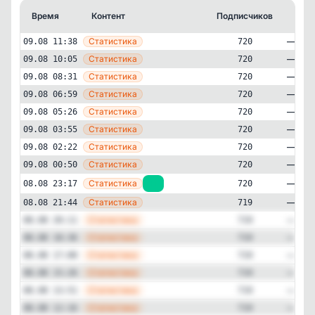
Время
Контент
Подписчиков
Кто 
—
Статистика
09.08 11:38
720
—
Статистика
09.08 10:05
720
—
Статистика
09.08 08:31
720
—
Статистика
09.08 06:59
720
—
Статистика
09.08 05:26
720
—
Статистика
09.08 03:55
720
—
Статистика
09.08 02:22
720
—
Статистика
09.08 00:50
720
—
Статистика
08.08 23:17
+1
720
Технологии и IT
Другое
✕
Похек
—
Статистика
08.08 21:44
719
720
подписчиков
—
Статистика
08.08 20:11
719
Подписчиков за 24 часа
—
Статистика
08.08 18:36
719
+1
—
Статистика
08.08 17:00
719
—
Статистика
08.08 15:26
719
Подписчиков за неделю
+4
—
Статистика
08.08 13:51
719
—
Статистика
08.08 12:16
719