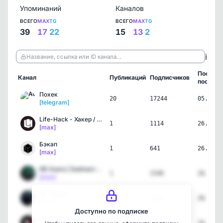
Упоминаний
Каналов
ВСЕГО
MAX
TG
ВСЕГО
MAX
TG
39
17
22
15
13
2
ℹ️
Название, ссылка или ID канала…
Послед
Канал
Публикаций
Подписчиков
пост
Похек
20
17244
05.08.2
[telegram]
Life-Hack - Хакер / Хаки…
1
1114
26.05.2
[max]
Бэкап
1
641
26.05.2
[max]
ИБ Книга | Библиотека ИБ
1
1546
26.05.2
[max]
Mr. Robot
1
1535
26.05.2
[max]
Доступно по подписке
Этичный Хакер