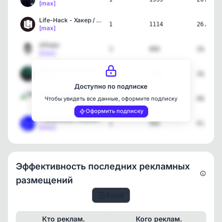
[max]
Life-Hack - Хакер / Хаки…
1
1114
26.05.2
[max]
infosec
3
868
26.05.2
[max]
ИБ Книга | Библиотека ИБ
1
1546
26.05.2
[max]
Доступно по подписке
Blue (h/c)at Café
1
3670
08.05.2
Чтобы увидеть все данные, оформите подписку
[telegram]
Оформить подписку
Управление Уязвимостями …
1
564
01.04.2
[max]
Эффективность последних рекламных
размещений
Excel
Кто реклам.
Кого реклам.