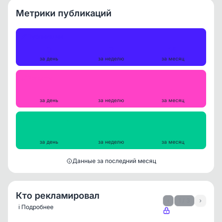
Метрики публикаций
Публикации
0
3
18
за день
за неделю
за месяц
Репосты
0
0
0
за день
за неделю
за месяц
Просмотры на пост
131
131
161
за день
за неделю
за месяц
Данные за последний месяц
Кто рекламировал
‹
1 / 3
›
ℹ️ Подробнее