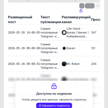
‹
1 / 3
›
Размещенный
Текст
Рекламирующий
Просмот
пост
публиакции
канал
Самые
Life-Hack -
популярные
Хакер / Хакинг /
247
2026-05-26 14:00:05
Telegram-к...
Кибербезопа...
Самые
популярные
Бэкап
121
2026-05-26 09:00:00
Telegram-к...
Самые
популярные
Mr. Robot
245
2026-05-26 09:00:01
Telegram-к...
Самые
популярные
Этичный Хакер
643
2026-05-26 09:00:02
Telegram-к...
Самые
ИБ Книга |
Доступно по подписке
популярные
429
2026-05-26 09:00:03
Библиотека ИБ
Telegram-к...
Чтобы увидеть все данные, оформите подписку
Оформить подписку
Серверная