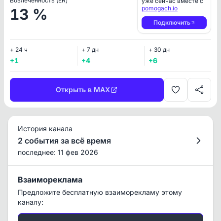
Вовлеченность (ER)
уже сейчас вместе с
pomogach.io
13 %
Подключить
+ 24 ч
+ 7 дн
+ 30 дн
+1
+4
+6
Открыть в MAX
История канала
2 события за всё время
последнее: 11 фев 2026
Взаимореклама
Предложите бесплатную взаиморекламу этому
каналу: