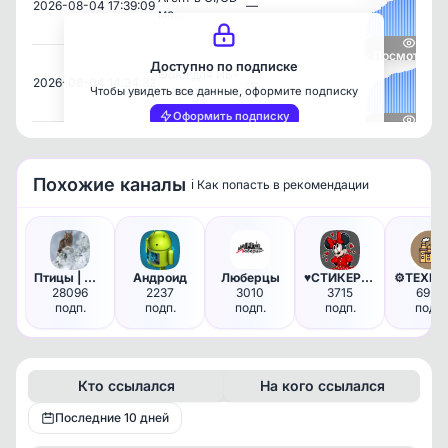
2026-08-04 17:39:09
—
мо…
Посмотреть
Доступно по подписке
Фонд для ИБ-
2026-08-04 14:34:32
—
стар…
Чтобы увидеть все данные, оформите подписку
Оформить подписку
Посмотреть
Похожие каналы
ℹ️ Как попасть в рекомендации
Птицы | Животные
Андроид
Люберцы
♥️СТИКЕРЯНКА♥️
⚙
28096
2237
3010
3715
6923
подп.
подп.
подп.
подп.
подп.
Кто ссылался
На кого ссылался
Последние 10 дней