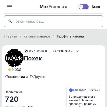
Max
Frame.ru
Вход
☀️
Главная
Каталог каналов
Профиль канала
·
🌍
Открытый
ID 68378367847082
Похек
0,0
(0)
Технологии и IT
Другое
реклама
Подписчики
720
Вы владелец этого
канала? Начните
продавать рекламу