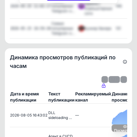
Самые
Админа |
популярные
146
2026-05-25 11:02:17
Компьютерные
Telegram-к...
сети
Самые
популярные
Бункер Хакера
131
2026-05-25 10:59:30
Telegram-к...
Динамика просмотров публикаций по
часам
‹
1 / 1
›
Дата и время
Текст
Рекламируемый
Динамика
публикации
публикации
канал
просмотро
DLL
2026-08-05 16:43:02
—
sideloading …
Посмотреть
Агент в CI/CD