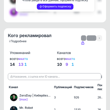
1
2303
26.05.2
Чтобы увидеть все данные, оформите подписку
[max]
Оформить подписку
Серверная Админа | Компь…
1
523
25.05.2
[max]
Кого рекламировал
‹
1 / 2
›
ℹ️ Подробнее
Упоминаний
Каналов
ВСЕГО
MAX
TG
ВСЕГО
MAX
TG
14
13
1
10
9
1
ℹ️
Название, ссылка или ID канала…
Послед
Канал
Публикаций
Подписчиков
пост
ZeroDay | Кибербезопасно…
3
926
26.05.2
[max]
Mr. Robot
1
1535
26.05.2