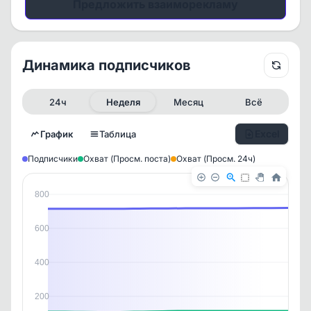
Предложить взаиморекламу
Динамика подписчиков
24ч
Неделя
Месяц
Всё
Excel
График
Таблица
Подписчики
Охват (Просм. поста)
Охват (Просм. 24ч)
800
600
400
✕
✕
✕
✕
200
История канала