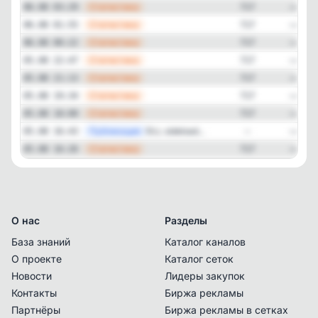
—
Статистика
06.08 03:29
717
—
Статистика
06.08 01:55
717
—
Статистика
06.08 00:22
717
—
Статистика
05.08 22:47
717
—
Статистика
05.08 21:13
717
—
Статистика
05.08 19:34
717
—
Статистика
05.08 18:00
717
—
Публикация
DLL sideload...
05.08 16:43
—
—
Статистика
05.08 16:26
717
О нас
Разделы
База знаний
Каталог каналов
О проекте
Каталог сеток
Новости
Лидеры закупок
Контакты
Биржа рекламы
Партнёры
Биржа рекламы в сетках