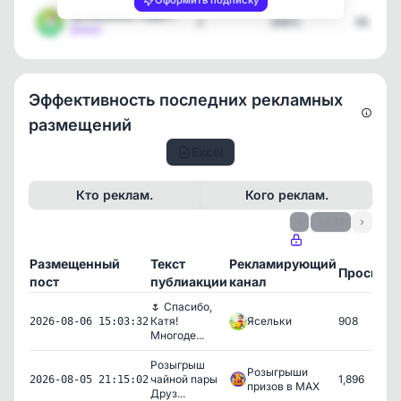
Оформить подписку
ДонШаблон Поделки Рисова…
2
10051
08.07.2
[max]
Эффективность последних рекламных
размещений
Excel
Кто реклам.
Кого реклам.
‹
1 / 41
›
Размещенный
Текст
Рекламирующий
Просмот
пост
публиакции
канал
🌷 Спасибо,
Катя!
Ясельки
908
2026-08-06 15:03:32
Многоде...
Розыгрыш
Розыгрыши
чайной пары
1,896
2026-08-05 21:15:02
призов в MAX
Друз...