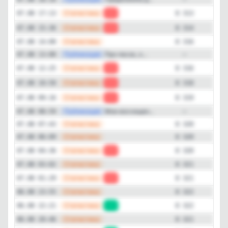
8'297
подписчиков
—
Статистика
07.08 17:13
-1
8 313
Подписчиков за 24 часа
—
Статистика
07.08 15:36
-2
8 314
-19
—
Статистика
07.08 14:00
8 316
—
Публикация
Про песок, к...
07.08 13:00
—
Подписчиков за неделю
-133
—
Статистика
07.08 12:25
-2
8 316
—
Статистика
07.08 10:50
-1
8 318
Подписчиков за месяц
-29
—
Статистика
07.08 09:16
-1
8 319
—
Публикация
Мое восхищен...
07.08 08:59
—
ER (Engagement Rate)
—
Статистика
07.08 07:43
8 320
7%
—
Статистика
07.08 06:09
8 320
—
Статистика
07.08 04:36
-1
8 320
Детальная динамика просмотров
—
Статистика
07.08 03:02
8 321
Просмотры
Прирост
—
Статистика
07.08 01:29
-1
8 321
—
Статистика
06.08 23:55
8 322
—
Статистика
06.08 22:21
+1
8 322
—
Статистика
06.08 20:46
8 321