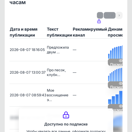
часам
‹
1 / 4
›
Дата и время
Текст
Рекламируемый
Динамика
публикации
публикации
канал
просмотро
Предложила
2026-08-07 18:16:05
—
двум …
Посмотреть
Про песок,
2026-08-07 13:00:37
—
клубн…
Посмотреть
Мое
2026-08-07 08:59:43
восхищение
—
э…
Посмотреть
Интересно, у
2026-08-06 12:30:12
—
ког…
Доступно по подписке
Чтобы увидеть все данные, оформите подписку