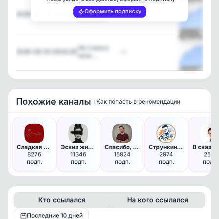
Посмотреть
Одна из
Оформить подписку
2026-08-05 14:19:46
—
обязател…
Посмотреть
Не стала в
2026-08-05 09:42:26
—
ночи …
Посмотреть
Похожие каналы
ℹ️ Как попасть в рекомендации
Сладкая жизнь | Психология
Эскиз жизни
Спасибо, Док!
Стрункин печатает...
8276
11346
15924
2974
2519
подп.
подп.
подп.
подп.
подп.
Кто ссылался
На кого ссылался
Последние 10 дней