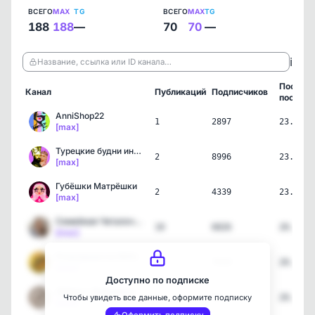
ВСЕГО
MAX
TG
ВСЕГО
MAX
TG
188
188
—
70
70
—
ℹ️
Название, ссылка или ID канала…
Послед
Канал
Публикаций
Подписчиков
пост
AnniShop22
1
2897
23.07.2
[max]
Турецкие будни иностранки
2
8996
23.07.2
[max]
Губёшки Матрёшки
2
4339
23.07.2
[max]
Семейная Читалочка. Книг…
10
6826
20.07.2
[max]
Розыгрыши на МАКСимум | …
20
7019
20.07.2
[max]
Доступно по подписке
Эффект Дофамина
2
54
20.07.2
Чтобы увидеть все данные, оформите подписку
[max]