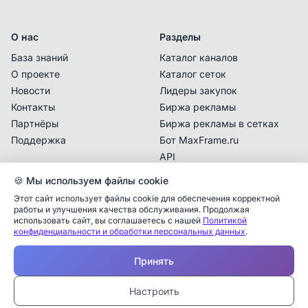
О нас
Разделы
База знаний
Каталог каналов
О проекте
Каталог сеток
Новости
Лидеры закупок
Контакты
Биржа рекламы
Партнёры
Биржа рекламы в сетках
Поддержка
Бот MaxFrame.ru
API
🍪 Мы используем файлы cookie
Документы
Этот сайт использует файлы cookie для обеспечения корректной
Политика
работы и улучшения качества обслуживания. Продолжая
конфиденциальности
использовать сайт, вы соглашаетесь с нашей
Политикой
конфиденциальности и обработки персональных данных
.
Пользовательское
Аналитика упоминаний
✕
соглашение
Принять
✕
✕
✕
✕
✕
Все
Telegram
MAX
Проверьте владельца канала
© 2025 MaxFrame.ru — все права защищены
—
Настроить
Дата публикации:
Тарифы и подписки
Учитываются рекламные упоминания в MAX,
Каналы в блоке «Рекомендации» подбираются
Ваш канал для взаиморекламы
*
Закрыть