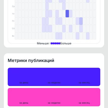
Ср
Чт
Пт
Сб
Вс
Меньше
Больше
Метрики публикаций
Публикации
3
13
56
за день
за неделю
за месяц
Репосты
0
0
1
за день
за неделю
за месяц