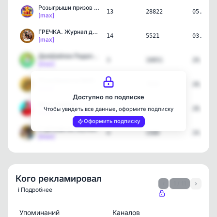
Розыгрыши призов в MAX
13
28822
05.08.2
[max]
ГРЕЧКА. Журнал для женщи…
14
5521
03.08.2
[max]
ДонШаблон Поделки Рисова…
3
10051
29.07.2
[max]
Розыгрыши на МАКСимум | …
26
7019
28.07.2
[max]
Доступно по подписке
Муж изменил
1
2568
28.07.2
Чтобы увидеть все данные, оформите подписку
[max]
Оформить подписку
С детьми не скучно!
4
1580
24.07.2
[max]
Кого рекламировал
‹
1 / 11
›
ℹ️ Подробнее
Упоминаний
Каналов