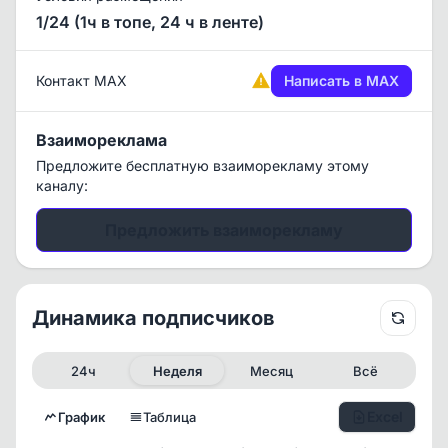
1/24 (1ч в топе, 24 ч в ленте)
Контакт MAX
Написать в MAX
Взаимореклама
Предложите бесплатную взаиморекламу этому
каналу:
Предложить взаиморекламу
Динамика подписчиков
24ч
Неделя
Месяц
Всё
Excel
График
Таблица