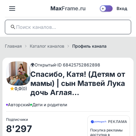
Max
Frame.ru
Вход
☀️
Главная
Каталог каналов
Профиль канала
·
🌍
Открытый
ID 68425752862898
Спасибо, Катя! (Детям от
мамы) | сын Матвей Лука
0,0
(0)
дочь Аглая…
Авторский
Дети и родители
Подписчики
РЕКЛАМА
8'297
Покупка рекламы
доступна в