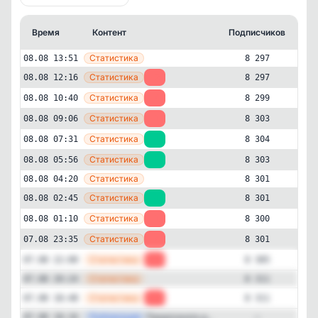
Время
Контент
Подписчиков
Кт
—
Статистика
08.08 13:51
8 297
—
Статистика
08.08 12:16
-2
8 297
—
Статистика
08.08 10:40
-4
8 299
—
Статистика
08.08 09:06
-1
8 303
—
Статистика
08.08 07:31
+1
8 304
—
Статистика
08.08 05:56
+2
8 303
—
Статистика
08.08 04:20
8 301
—
Статистика
08.08 02:45
+1
8 301
—
Статистика
08.08 01:10
-1
8 300
Авторский
Дети и родители
✕
Спасибо, Катя! (Детям от мамы) |
—
Статистика
07.08 23:35
-4
8 301
сын Матвей Лука дочь Аглая муж
—
Статистика
07.08 22:00
-6
8 305
Илья Лена Сергей Петербург
учитель школа сад группа спб
—
Статистика
07.08 20:24
8 311
помощь поддержка Россия
—
Статистика
07.08 18:48
-2
8 311
розыгрыш новости скидки рецепт
Вайлдбериз спб сферум
—
Публикация
Предложила д...
07.08 18:16
—