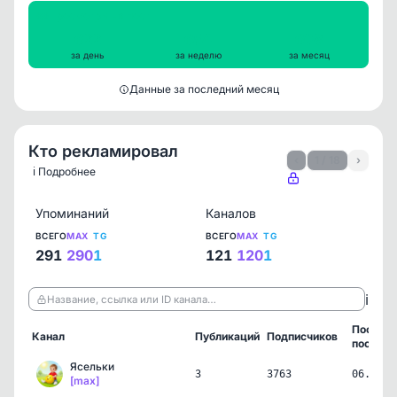
Просмотры на пост
622
654
608
за день
за неделю
за месяц
Данные за последний месяц
Кто рекламировал
‹
1 / 18
›
ℹ️ Подробнее
Упоминаний
Каналов
ВСЕГО
MAX
TG
ВСЕГО
MAX
TG
291
290
1
121
120
1
ℹ️
Название, ссылка или ID канала…
Послед
Канал
Публикаций
Подписчиков
пост
Ясельки
3
3763
06.08.2
[max]