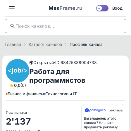
Max
Frame.ru
Вход
☀️
Главная
Каталог каналов
Профиль канала
·
🌍
Открытый
ID 68425838004738
Работа для
программистов
0,0
(0)
Бизнес и финансы
Технологии и IT
реклама
Подписчики
2'137
Вы владелец этого
канала? Начните
продавать рекламу