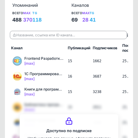
Упоминаний
Каналов
ВСЕГО
MAX
TG
ВСЕГО
MAX
TG
488
370
118
69
28
41
ℹ️
Название, ссылка или ID канала…
Послед
Канал
Публикаций
Подписчиков
пост
Frontend Разработка | Ja…
15
1662
25.07.2
[max]
1С Программирование | 1C…
16
3687
25.07.2
[max]
Книги для программистов
15
3238
25.07.2
[max]
Библиотека программиста …
15
2911
25.07.2
[max]
Python академия
14
3300
25.07.2
[max]
Доступно по подписке
C++ Developer • Cpp Syst…