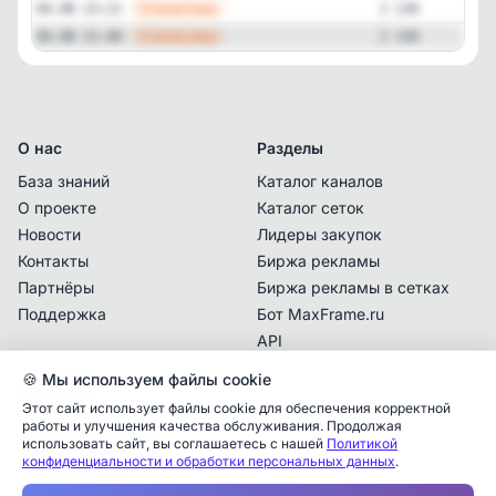
—
Статистика
04.08 23:21
2 130
—
Статистика
04.08 21:48
2 130
О нас
Разделы
База знаний
Каталог каналов
О проекте
Каталог сеток
Новости
Лидеры закупок
Контакты
Биржа рекламы
Партнёры
Биржа рекламы в сетках
Поддержка
Бот MaxFrame.ru
API
🍪 Мы используем файлы cookie
Документы
Этот сайт использует файлы cookie для обеспечения корректной
Политика
работы и улучшения качества обслуживания. Продолжая
конфиденциальности
использовать сайт, вы соглашаетесь с нашей
Политикой
Аналитика упоминаний
✕
конфиденциальности и обработки персональных данных
.
Пользовательское
соглашение
✕
✕
✕
✕
✕