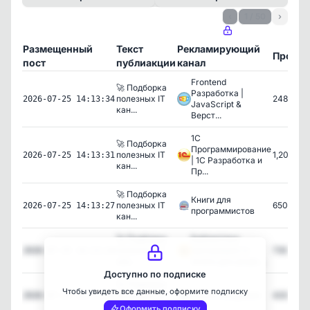
‹
1 / 50
›
Размещенный
Текст
Рекламирующий
Просм
пост
публиакции
канал
Frontend
🚀 Подборка
Разработка |
полезных IT
248
2026-07-25 14:13:34
JavaScript &
кан...
Верст...
1С
🚀 Подборка
Программирование
полезных IT
1,203
2026-07-25 14:13:31
| 1C Разработка и
кан...
Пр...
🚀 Подборка
Книги для
полезных IT
650
2026-07-25 14:13:27
программистов
кан...
🚀 Подборка
Библиотека
полезных IT
программиста
730
2026-07-25 14:13:24
кан...
(книги для разра...
Доступно по подписке
🚀 Подборка
Чтобы увидеть все данные, оформите подписку
полезных IT
Python академия
420
2026-07-25 14:13:22
кан...
Оформить подписку