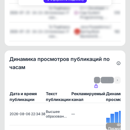
🚀 Подборка
C++ Developer •
полезных IT
Cpp System
519
2026-07-25 14:13:16
кан...
Programming. ...
🚀 Подборка
Java Разработка |
полезных IT
Spring Boot
182
2026-07-25 14:13:13
кан...
Backend & ...
Динамика просмотров публикаций по
часам
‹
1 / 16
›
Дата и время
Текст
Рекламируемый
Динамика
публикации
публикации
канал
просмотро
Высшее
2026-08-06 22:34:38
—
образован…
Посмотреть