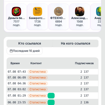
Деньги без цензуры
Банкротство граждан РФ
⚙️ТЕХНОЛОГИЯ⚙️
Александр про семейные финансы
Андро
7517
1726
6894
1568
2219
подп.
подп.
подп.
подп.
подп.
Кто ссылался
На кого ссылался
Последние 10 дней
Время
Контент
Подписчиков
Кт
—
Статистика
07.08 07:43
2 137
—
Статистика
07.08 06:09
2 137
—
Статистика
07.08 04:36
2 137
—
Статистика
07.08 03:02
2 137
—
Статистика
07.08 01:29
+1
2 137
—
Статистика
06.08 23:55
+1
2 136