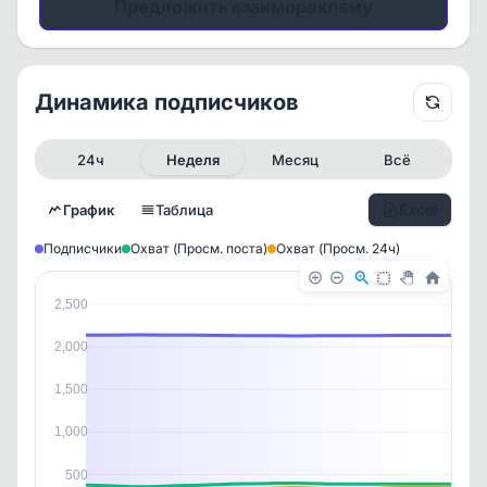
Предложить взаиморекламу
Динамика подписчиков
24ч
Неделя
Месяц
Всё
Excel
График
Таблица
Подписчики
Охват (Просм. поста)
Охват (Просм. 24ч)
2,500
2,000
1,500
1,000
✕
✕
✕
✕
500
История канала