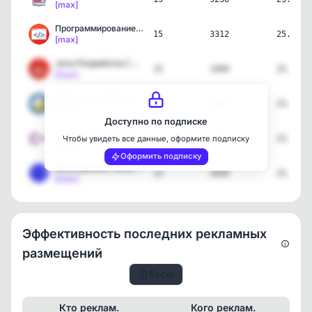
[max]
Программирование {BookFl…
15
3312
25.07.2
[max]
Java Разработка | Spring…
15
1469
25.07.2
[max]
Python Разработка | Web …
15
3341
25.07.2
[max]
Доступно по подписке
C++ Developer • Cpp Syst…
15
2306
25.07.2
Чтобы увидеть все данные, оформите подписку
[max]
Оформить подписку
Базы Данных (Data Base) …
15
2650
25.07.2
[max]
Эффективность последних рекламных
размещений
Excel
Кто реклам.
Кого реклам.