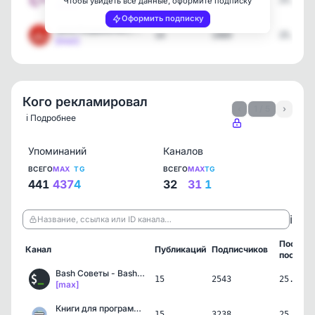
15
2306
25.07.2
Чтобы увидеть все данные, оформите подписку
[max]
Оформить подписку
Java Разработка | Spring…
14
1469
25.07.2
[max]
Кого рекламировал
‹
1 / 5
›
ℹ️ Подробнее
Упоминаний
Каналов
ВСЕГО
MAX
TG
ВСЕГО
MAX
TG
441
437
4
32
31
1
ℹ️
Название, ссылка или ID канала…
Послед
Канал
Публикаций
Подписчиков
пост
Bash Советы - Bash Scrip…
15
2543
25.07.2
[max]
Книги для программистов
15
3238
25.07.2