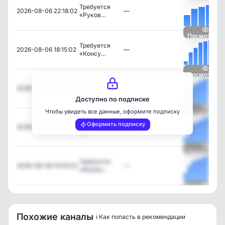
Требуется
2026-08-06 22:18:02
—
«Руков…
Посмотреть
Требуется
2026-08-06 18:15:02
—
«Консу…
Посмотреть
Требуется
2026-08-06 17:13:02
—
«Систе…
Доступно по подписке
Чтобы увидеть все данные, оформите подписку
Посмотреть
Требуется «1C
Оформить подписку
2026-08-06 16:13:03
—
De…
Посмотреть
Требуется
2026-08-06 14:10:02
—
«Инжен…
Посмотреть
Похожие каналы
ℹ️ Как попасть в рекомендации