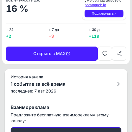
Вовлеченность (ER)
уже сейчас вместе с
pomogach.io
16 %
Подключить
+ 24 ч
+ 7 дн
+ 30 дн
+2
-3
+119
Открыть в MAX
История канала
1 событие за всё время
последнее: 7 авг 2026
Взаимореклама
Предложите бесплатную взаиморекламу этому
каналу: