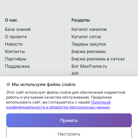
О нас
Разделы
База знаний
Каталог каналов
О проекте
Каталог сеток
Новости
Лидеры закупок
Контакты
Биржа рекламы
Партнёры
Биржа рекламы в сетках
Поддержка
Бот MaxFrame.ru
API
🍪 Мы используем файлы cookie
Документы
Этот сайт использует файлы cookie для обеспечения корректной
Политика
работы и улучшения качества обслуживания. Продолжая
конфиденциальности
использовать сайт, вы соглашаетесь с нашей
Политикой
конфиденциальности и обработки персональных данных
.
Пользовательское
Аналитика упоминаний
✕
соглашение
Принять
✕
✕
✕
✕
✕
Все
Telegram
MAX
Проверьте владельца канала
© 2025 MaxFrame.ru — все права защищены
—
Настроить
Дата публикации:
Тарифы и подписки
Учитываются рекламные упоминания в MAX,
Каналы в блоке «Рекомендации» подбираются