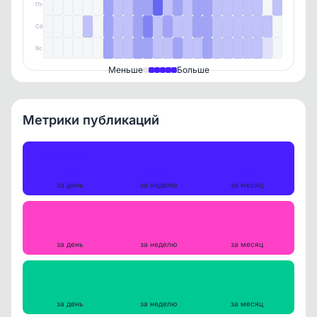
Пт
Сб
Вс
Меньше
Больше
Метрики публикаций
Публикации
63
234
918
за день
за неделю
за месяц
Репосты
0
0
0
за день
за неделю
за месяц
Просмотры на пост
52857
50876
52594
за день
за неделю
за месяц