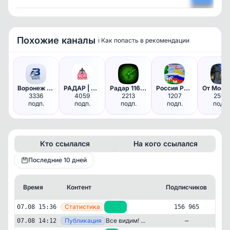
Посмотрет
Похожие каналы
ℹ️ Как попасть в рекомендации
Воронеж НОВОСТИ
РАДАР | Новгородская область
Радар 116 | Казань
Россия Родина моя
3336
4059
2213
1207
2509
подп.
подп.
подп.
подп.
подп.
Кто ссылался
На кого ссылался
Последние 10 дней
Время
Контент
Подписчиков
К
—
Статистика
07.08 15:36
+138
156 965
—
Публикация
Все видим! ...
07.08 14:12
—