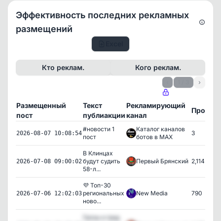
Эффективность последних рекламных
размещений
Excel
Кто реклам.
Кого реклам.
‹
1 / 3
›
Размещенный
Текст
Рекламирующий
Просмо
пост
публиакции
канал
#новости 1
Каталог каналов
3
2026-08-07 10:08:54
пост
ботов в MAX
В Клинцах
будут судить
Первый Брянский
2,114
2026-07-08 09:00:02
58-л...
💜 Топ-30
региональных
New Media
790
2026-07-06 12:02:03
ново...
Грозы и град