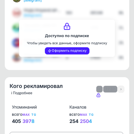
[telegram]
ПОДСЛУШАНО БРЯНСК
583
305348
06.08.2
[telegram]
Где взять займ 24 - Кана…
1
1690
31.07.2
[telegram]
Доступно по подписке
Брянск Онлайн
4
25123
26.07.2
Чтобы увидеть все данные, оформите подписку
[telegram]
Оформить подписку
Подслушано Старые Юркови…
3
17835
09.07.2
[telegram]
Кого рекламировал
‹
1 / 37
›
ℹ️ Подробнее
Упоминаний
Каналов
ВСЕГО
MAX
TG
ВСЕГО
MAX
TG
405
397
8
254
250
4