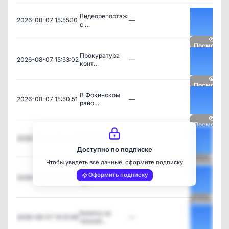
Видеорепортаж
2026-08-07 15:55:10
—
с …
Посмотрет
Прокуратура
2026-08-07 15:53:02
—
конт…
Посмотрет
В Фокинском
2026-08-07 15:50:51
—
райо…
Посмотрет
В Брянске
2026-08-07 15:22:08
—
ликвид…
Доступно по подписке
Чтобы увидеть все данные, оформите подписку
Посмотрет
Подкаблучники
Оформить подписку
2026-08-07 15:09:23
—
лу…
Посмотрет
Билеты на
2026-08-07 14:31:48
—
«Колоб…