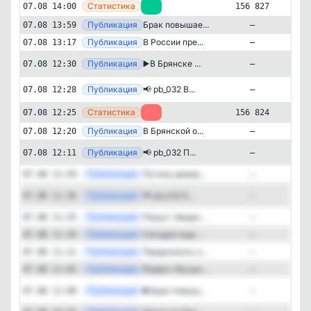
—
Статистика
07.08 14:00
+3
156 827
—
Публикация
Брак повышае...
07.08 13:59
—
—
Публикация
В России пре...
07.08 13:17
—
Публикация
[tel
▶️В Брянске ...
07.08 12:30
—
Публикация
[tel
📢 pb_032 В...
07.08 12:28
—
—
Статистика
07.08 12:25
-1
156 824
Новости и СМИ
Региональные
—
Публикация
В Брянской о...
07.08 12:20
—
✕
Подслушано Брянск
Публикация
[tel
📢 pb_032 П...
07.08 12:11
—
156'965
подписчиков
—
Публикация
Путину довер...
07.08 11:59
—
Подписчиков за 24 часа
+156
Публикация
[tel
📢 pb_032 Б...
07.08 11:36
—
—
Публикация
Пишут: Авари...
07.08 11:35
—
Подписчиков за неделю
+523
—
Публикация
Сегодня еще ...
07.08 11:29
—
—
Публикация
Предложить н...
07.08 11:11
—
Подписчиков за месяц
—
Публикация
Яндекс Музык...
07.08 11:02
—
+2'018
Публикация
[tel
▶️Брак повыш...
07.08 11:00
—
ER (Engagement Rate)