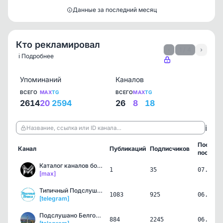
Данные за последний месяц
Кто рекламировал
‹
1 / 4
›
ℹ️ Подробнее
Упоминаний
Каналов
ВСЕГО
MAX
TG
ВСЕГО
MAX
TG
2614
20
2594
26
8
18
ℹ️
Название, ссылка или ID канала…
Послед
Канал
Публикаций
Подписчиков
пост
Каталог каналов ботов в …
1
35
07.08.2
[max]
Типичный Подслушано Брян…
1083
925
06.08.2
[telegram]
Подслушано Белгород/Брян…
884
2245
06.08.2