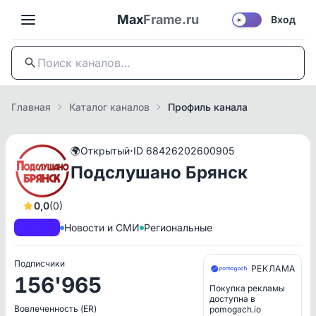
Max
Frame.ru
Вход
☀️
Главная
Каталог каналов
Профиль канала
·
🌍
Открытый
ID 68426202600905
Подслушано Брянск
0,0
(0)
A+
РКН
Новости и СМИ
Региональные
Подписчики
РЕКЛАМА
156'965
Покупка рекламы
доступна в
Вовлеченность (ER)
pomogach.io