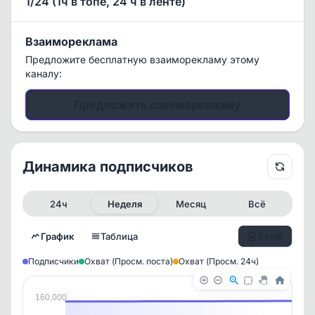
1/24 (1ч в топе, 24 ч в ленте)
Взаимореклама
Предложите бесплатную взаиморекламу этому
каналу:
Предложить взаиморекламу
Динамика подписчиков
24ч
Неделя
Месяц
Всё
Excel
График
Таблица
Подписчики
Охват (Просм. поста)
Охват (Просм. 24ч)
160,000