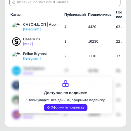
ℹ️
Название, ссылка или ID канала…
Послед
Канал
Публикаций
Подписчиков
пост
САЗОН.ШОП | Apple Брянск
4
4420
03.08.2
[telegram]
CaseGuru
1
10230
22.07.2
[max]
Felice Bryansk
2
1110
17.07.2
[telegram]
Твой Брянск
77
46786
06.07.2
[max]
МЧС Брянской области
2
23125
27.06.2
[max]
Доступно по подписке
Математик Андрей
1
331778
21.06.2
Чтобы увидеть все данные, оформите подписку
[max]
Оформить подписку
Дёшево и точка | Wildber…
2
166843
21.06.2
[max]