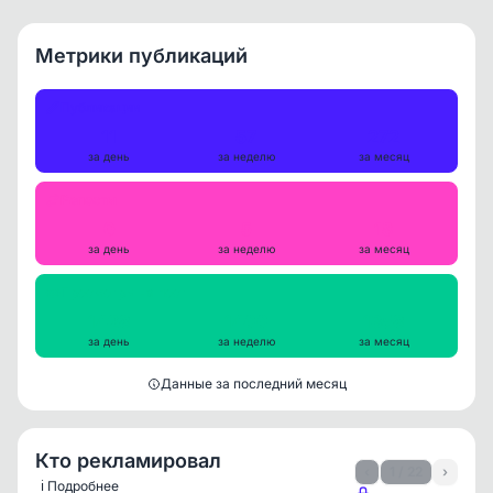
Метрики публикаций
Публикации
11
57
272
за день
за неделю
за месяц
Репосты
0
5
18
за день
за неделю
за месяц
Просмотры на пост
1428
1400
1358
за день
за неделю
за месяц
Данные за последний месяц
Кто рекламировал
‹
1 / 22
›
ℹ️ Подробнее