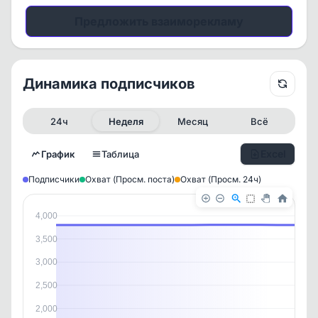
Предложить взаиморекламу
Динамика подписчиков
24ч
Неделя
Месяц
Всё
Excel
График
Таблица
Подписчики
Охват (Просм. поста)
Охват (Просм. 24ч)
4,000
3,500
3,000
2,500
2,000