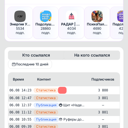
Энергия Успеха | Саморазвитие…
Подслушано | Новосибирск и Об…
РАДАР | Новгородская область
ПсихоПалитра
5534
28860
4034
4690
4262
подп.
подп.
подп.
подп.
подп.
Кто ссылался
На кого ссылался
Последние 10 дней
Время
Контент
Подписчиков
Кт
—
Статистика
06.08 14:23
-1
3 800
—
Статистика
06.08 12:47
3 801
—
Публикация
🚇 Щит «Наде...
06.08 12:37
—
—
Статистика
06.08 11:12
3 801
—
Публикация
😳 Руферы до...
06.08 10:55
—
—
Статистика
06.08 09:39
3 801