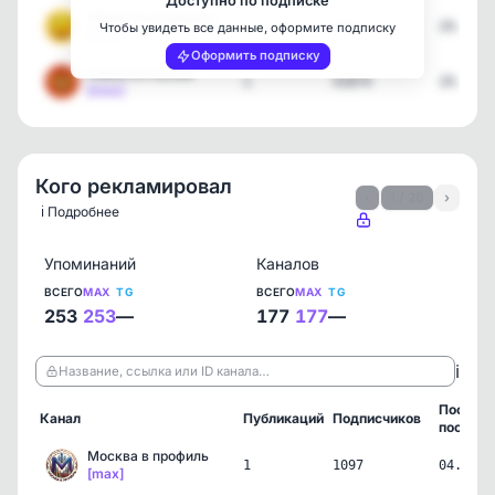
Доступно по подписке
Юмор на каждый день!
1
4314
29.07.2
Чтобы увидеть все данные, оформите подписку
[max]
Оформить подписку
Новости России
1
41874
29.07.2
[max]
Кого рекламировал
‹
1 / 26
›
ℹ️ Подробнее
Упоминаний
Каналов
ВСЕГО
MAX
TG
ВСЕГО
MAX
TG
253
253
—
177
177
—
ℹ️
Название, ссылка или ID канала…
Послед
Канал
Публикаций
Подписчиков
пост
Москва в профиль
1
1097
04.08.2
[max]