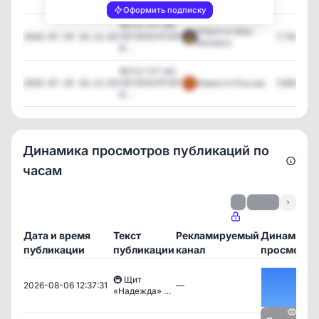
В ...
Оформить подписку
❓КТО ТУТ ИЗ
Новости Шоу-
ПЕТЕРБУРГА❓
7,716
2026-07-29 16:12:02
Бизнеса
В ...
❓КТО ТУТ ИЗ
ПЕТЕРБУРГА❓
Новости России
7,658
2026-07-29 16:12:03
В ...
Динамика просмотров публикаций по
часам
‹
1 / 16
›
Дата и время
Текст
Рекламируемый
Динамика
публикации
публикации
канал
просмотро
🚇 Щит
2026-08-06 12:37:31
—
«Надежда» …