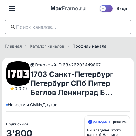
Max
Frame.ru
Вход
☀️
Главная
Каталог каналов
Профиль канала
·
🌍
Открытый
ID 68426203449867
1703 Санкт-Петербург
Петербург СПб Питер
0,0
(0)
Беглов Ленинград Б…
Новости и СМИ
Другое
реклама
Подписчики
3'800
Вы владелец этого
канала? Начните