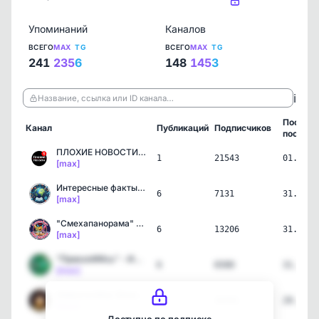
Упоминаний
Каналов
ВСЕГО
MAX
TG
ВСЕГО
MAX
TG
241
235
6
148
145
3
ℹ️
Название, ссылка или ID канала…
Послед
Канал
Публикаций
Подписчиков
пост
ПЛОХИЕ НОВОСТИ 112
1
21543
01.08.2
[max]
Интересные факты. Удивит…
6
7131
31.07.2
[max]
"Смехапанорама" - смешны…
6
13206
31.07.2
[max]
"ПриколИИсь" - ИИ видео,…
6
6500
31.07.2
[max]
Новости Шоу-Бизнеса
1
34761
29.07.2
[max]