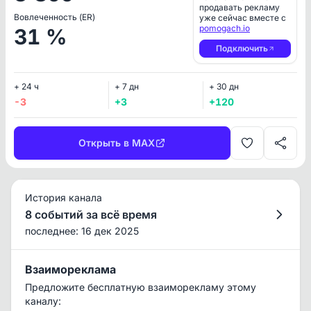
продавать рекламу
Вовлеченность (ER)
уже сейчас вместе с
pomogach.io
31 %
Подключить
+ 24 ч
+ 7 дн
+ 30 дн
-3
+3
+120
Открыть в MAX
История канала
8 событий за всё время
последнее: 16 дек 2025
Взаимореклама
Предложите бесплатную взаиморекламу этому
каналу: