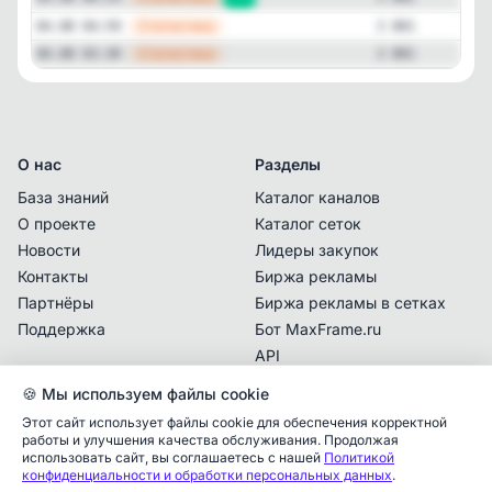
—
Статистика
04.08 04:59
3 801
—
Статистика
04.08 03:30
3 801
О нас
Разделы
База знаний
Каталог каналов
О проекте
Каталог сеток
Новости
Лидеры закупок
Контакты
Биржа рекламы
Партнёры
Биржа рекламы в сетках
Поддержка
Бот MaxFrame.ru
API
🍪 Мы используем файлы cookie
Документы
Этот сайт использует файлы cookie для обеспечения корректной
Политика
работы и улучшения качества обслуживания. Продолжая
конфиденциальности
использовать сайт, вы соглашаетесь с нашей
Политикой
Аналитика упоминаний
✕
конфиденциальности и обработки персональных данных
.
Пользовательское