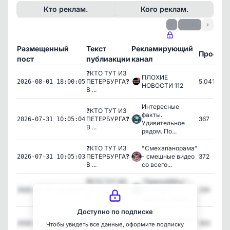
Кто реклам.
Кого реклам.
‹
1 / 31
›
Размещенный
Текст
Рекламирующий
Просмо
пост
публиакции
канал
❓КТО ТУТ ИЗ
ПЛОХИЕ
ПЕТЕРБУРГА❓
5,041
2026-08-01 18:00:05
НОВОСТИ 112
В ...
Интересные
❓КТО ТУТ ИЗ
факты.
ПЕТЕРБУРГА❓
367
2026-07-31 10:05:04
Удивительное
В ...
рядом. По...
❓КТО ТУТ ИЗ
"Смехапанорама"
ПЕТЕРБУРГА❓
- смешные видео
372
2026-07-31 10:05:03
В ...
со всего...
❓КТО ТУТ ИЗ
"ПриколИИсь" -
ПЕТЕРБУРГА❓
ИИ видео,
234
2026-07-31 10:05:01
В ...
приколы, Нейро-...
Доступно по подписке
❓КТО ТУТ ИЗ
Юмор на каждый
ПЕТЕРБУРГА❓
300
2026-07-29 16:12:01
Чтобы увидеть все данные, оформите подписку
день!