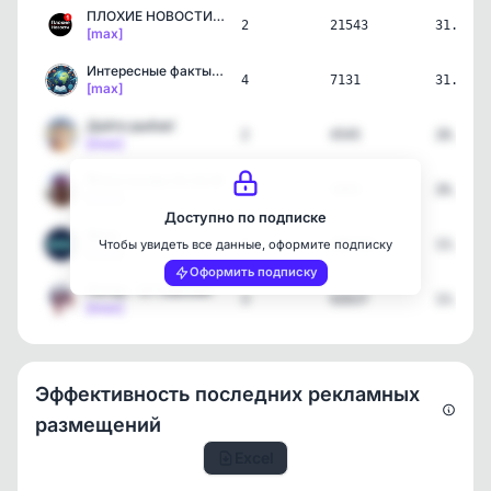
ПЛОХИЕ НОВОСТИ 112
2
21543
31.07.2
[max]
Интересные факты. Удивит…
4
7131
31.07.2
[max]
Дайте рыбов!
2
4545
28.07.2
[max]
🎙Галстукова On Air🔉
1
3403
26.07.2
[max]
Доступно по подписке
Baza
4
408102
13.07.2
Чтобы увидеть все данные, оформите подписку
[max]
Оформить подписку
Питер - О Главном!
3
92637
13.07.2
[max]
Эффективность последних рекламных
размещений
Excel