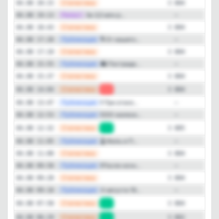
—
Статистика
04.08 20:15
3 804
—
Репост
За 3,5 млн р...
04.08 19:13
—
—
Статистика
04.08 18:43
3 804
—
Публикация
🎙 От нашего...
04.08 17:28
—
—
Статистика
04.08 17:10
3 804
—
Публикация
🛍️ Пострада...
04.08 15:55
—
—
Статистика
04.08 15:37
3 804
—
Статистика
04.08 14:04
-1
3 804
—
Публикация
❗️ При атаке...
04.08 13:47
—
—
Публикация
❗️200 железо...
04.08 12:53
—
—
Статистика
04.08 12:32
+1
3 805
—
Публикация
🌡️ Июль в П...
04.08 11:05
—
—
Статистика
04.08 11:00
3 804
—
Публикация
❗️После ночн...
04.08 09:58
—
—
Статистика
04.08 09:28
3 804
—
Публикация
4 августа 19...
04.08 09:18
—
—
Статистика
04.08 07:58
+2
3 804
—
Статистика
04.08 06:29
+1
3 802