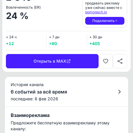
продавать рекламу
Вовлеченность (ER)
уже сейчас вместе с
pomogach.io
24 %
Подключить
+ 24 ч
+ 7 дн
+ 30 дн
+12
+60
+405
Открыть в MAX
История канала
6 событий за всё время
последнее: 6 фев 2026
Взаимореклама
Предложите бесплатную взаиморекламу этому
каналу: