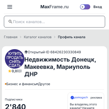
Max
Frame.ru
Вход
☀️
Главная
Каталог каналов
Профиль канала
·
🌍
Открытый
ID 68426230330849
Недвижимость Донецк,
Макеевка, Мариуполь
0,0
(0)
ДНР
Бизнес и финансы
Другое
реклама
Подписчики
2'840
Вы владелец этого
канала? Начните