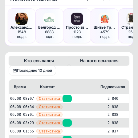
Александр про семейные финансы
Белгород НОВОСТИ
Просто звезды | Гороскоп
Шитьё Три Руки
1548
6883
1123
4579
2547
подп.
подп.
подп.
подп.
подп.
Кто ссылался
На кого ссылался
Последние 10 дней
Время
Контент
Подписчиков
К
—
Статистика
06.08 08:07
+2
2 840
—
Статистика
06.08 06:34
2 838
—
Статистика
06.08 05:01
2 838
—
Статистика
06.08 03:29
+1
2 838
—
Статистика
06.08 01:55
2 837