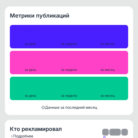
Метрики публикаций
Публикации
1
49
208
за день
за неделю
за месяц
Репосты
0
10
43
за день
за неделю
за месяц
Просмотры на пост
776
811
849
за день
за неделю
за месяц
Данные за последний месяц
Кто рекламировал
‹
1 / 1
›
ℹ️ Подробнее