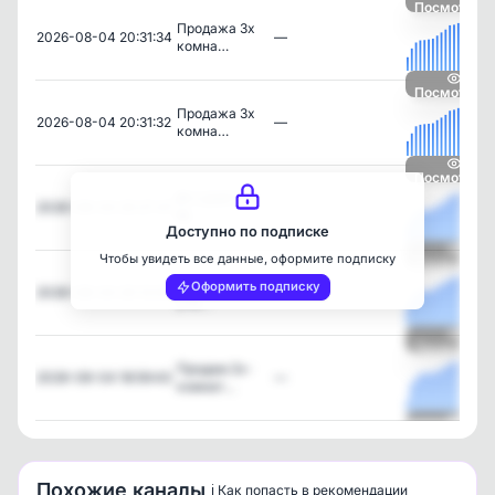
Посмотреть
Продажа 3х
2026-08-04 20:31:34
—
комна…
Посмотреть
Продажа 3х
2026-08-04 20:31:32
—
комна…
Посмотреть
❗❗❗ СДАЕТСЯ
2026-08-04 20:27:47
—
❗❗❗ …
Доступно по подписке
Чтобы увидеть все данные, оформите подписку
Посмотреть
Продам дом с
Оформить подписку
2026-08-04 20:12:00
—
уча…
Посмотреть
Продам 2х-
2026-08-04 18:59:43
—
комнат…
Посмотреть
Похожие каналы
ℹ️ Как попасть в рекомендации