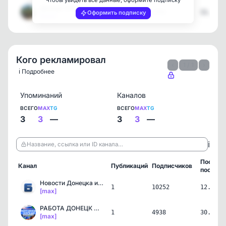
Чтобы увидеть все данные, оформите подписку
Донецк Online
1
1753
11.04.2
Оформить подписку
[max]
Кого рекламировал
‹
1 / 1
›
ℹ️ Подробнее
Упоминаний
Каналов
ВСЕГО
MAX
TG
ВСЕГО
MAX
TG
3
3
—
3
3
—
ℹ️
Название, ссылка или ID канала…
Послед
Канал
Публикаций
Подписчиков
пост
Новости Донецка и ДНР | …
1
10252
12.07.2
[max]
РАБОТА ДОНЕЦК Ⓜ️ ДНР
1
4938
30.05.2
[max]