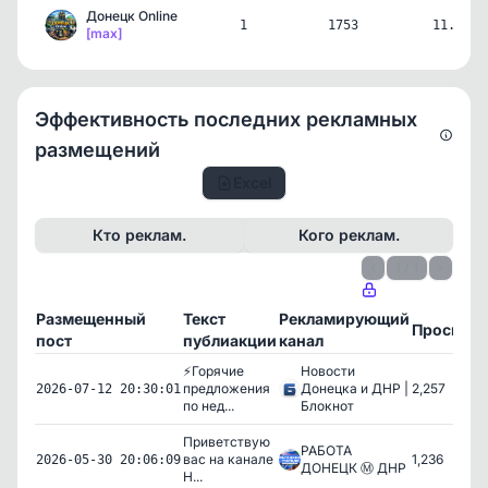
Донецк Online
1
1753
11.04.2
[max]
Эффективность последних рекламных
размещений
Excel
Кто реклам.
Кого реклам.
‹
1 / 1
›
Размещенный
Текст
Рекламирующий
Просмот
пост
публиакции
канал
⚡Горячие
Новости
предложения
Донецка и ДНР |
2,257
2026-07-12 20:30:01
по нед...
Блокнот
Приветствую
РАБОТА
вас на канале
1,236
2026-05-30 20:06:09
ДОНЕЦК Ⓜ️ ДНР
Н...