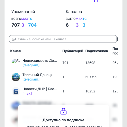
Упоминаний
Каналов
ВСЕГО
MAX
TG
ВСЕГО
MAX
TG
707
3
704
6
3
3
ℹ️
Название, ссылка или ID канала…
Послед
Канал
Публикаций
Подписчиков
пост
Недвижимость Донецк,Маке…
701
13698
05.08.2
[telegram]
Типичный Донецк
1
607799
19.07.2
[telegram]
Новости ДНР | Блокнот До…
1
10252
12.07.2
[max]
РАБОТА ДОНЕЦК Ⓜ️ ДНР
1
4938
30.05.2
[max]
АРЕНДА ДОНЕЦК ПОСУТОЧНО …
2
7933
05.05.2
Доступно по подписке
[telegram]