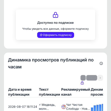
Доступно по подписке
Чтобы увидеть все данные, оформите подписку
Оформить подписку
Динамика просмотров публикаций по
часам
‹
1 / 17
›
Дата и время
Текст
Рекламируемый
Динамика
публикации
публикации
канал
просмотро
⚡️ Медведь,
Чат Чистая
2026-08-07 18:11:24
молн…
Слобода - Нов…