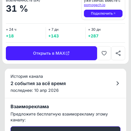
Вовлеченность (ER)
уже сейчас вместе с
pomogach.io
31 %
Подключить
+ 24 ч
+ 7 дн
+ 30 дн
+18
+143
+287
Открыть в MAX
История канала
2 события за всё время
последнее: 10 апр 2026
Взаимореклама
Предложите бесплатную взаиморекламу этому
каналу: