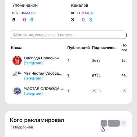
Упоминаний
Каналов
ВСЕГО
MAX
TG
ВСЕГО
MAX
TG
6
0
6
3
0
3
ℹ️
Название, ссылка или ID канала…
Послед
Канал
Публикаций
Подписчиков
пост
Слобода Новосибирск
4
3687
17.06.2
[telegram]
Чат Чистая Слобода - Нов…
1
6744
06.05.2
[telegram]
ЧИСТАЯ СЛОБОДА БАРАХОЛКА…
1
2930
05.05.2
[telegram]
Кого рекламировал
‹
1 / 4
›
ℹ️ Подробнее