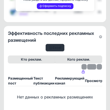
[telegram]
Оформить подписку
Горящие туры | Pegas Tou…
2
21011
26.07.2
[max]
Эффективность последних рекламных
размещений
Excel
Кто реклам.
Кого реклам.
‹
1 / 1
›
Размещенный
Текст
Рекламирующий
П
Просмотры
пост
публиакции
канал
24
Нет данных о рекламных размещениях