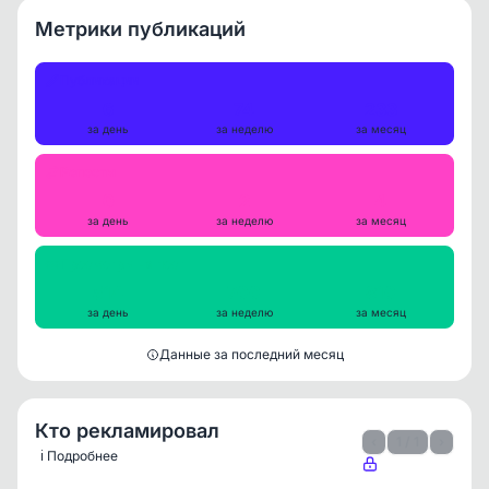
Метрики публикаций
Публикации
6
74
233
за день
за неделю
за месяц
Репосты
0
2
4
за день
за неделю
за месяц
Просмотры на пост
514
700
810
за день
за неделю
за месяц
Данные за последний месяц
Кто рекламировал
‹
1 / 1
›
ℹ️ Подробнее