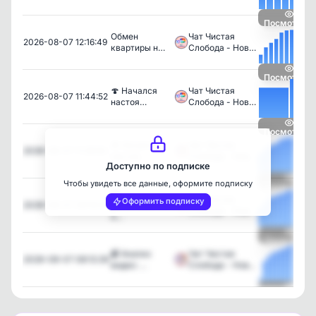
Посмотреть
Обмен
Чат Чистая
2026-08-07 12:16:49
квартиры н…
Слобода - Нов…
Посмотреть
🍄 Начался
Чат Чистая
2026-08-07 11:44:52
настоя…
Слобода - Нов…
Посмотреть
🍄 Начался
Чат Чистая
2026-08-07 11:29:50
настоя…
Слобода - Нов…
Доступно по подписке
Чтобы увидеть все данные, оформите подписку
Посмотреть
🏠
Чат Чистая
Оформить подписку
2026-08-07 08:16:45
Долгожданное
Слобода - Нов…
н…
Посмотреть
📹 Анализ
Чат Чистая
2026-08-07 08:12:29
видео: …
Слобода - Нов…
Посмотреть