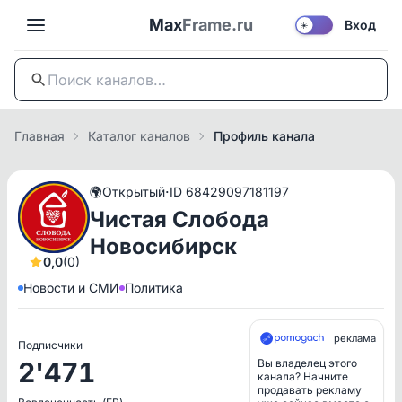
Max
Frame.ru
Вход
☀️
Главная
Каталог каналов
Профиль канала
·
🌍
Открытый
ID 68429097181197
Чистая Слобода
Новосибирск
0,0
(0)
Новости и СМИ
Политика
реклама
Подписчики
2'471
Вы владелец этого
канала? Начните
продавать рекламу