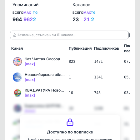
Упоминаний
Каналов
ВСЕГО
MAX
TG
ВСЕГО
MAX
TG
964
962
2
23
21
2
ℹ️
Название, ссылка или ID канала…
Послед
Канал
Публикаций
Подписчиков
пост
Чат Чистая Слобода - Нов…
823
1471
07.08.2
[max]
Новосибирская область. О…
1
1341
05.08.2
[max]
КВАДРАТУРА Новосибирск
10
745
03.08.2
[max]
Барахолка ШУРУМ-БУРУМ Чи…
10
1338
03.08.2
[max]
Lapochka_room Женская од…
1
528
31.07.2
[telegram]
Доступно по подписке
Салон штор Акцент. Шторы…
1
177
31.07.2
Чтобы увидеть все данные, оформите подписку