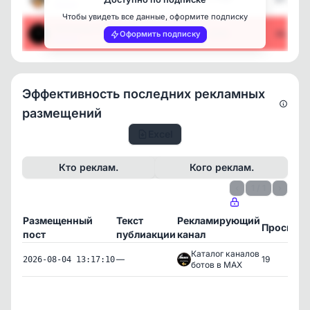
[max]
Чтобы увидеть все данные, оформите подписку
послание от сердца
2
1668
16.03.2
Оформить подписку
[max]
Эффективность последних рекламных
размещений
Excel
Кто реклам.
Кого реклам.
‹
1 / 1
›
Размещенный
Текст
Рекламирующий
Просмот
пост
публиакции
канал
Каталог каналов
—
19
2026-08-04 13:17:10
ботов в MAX