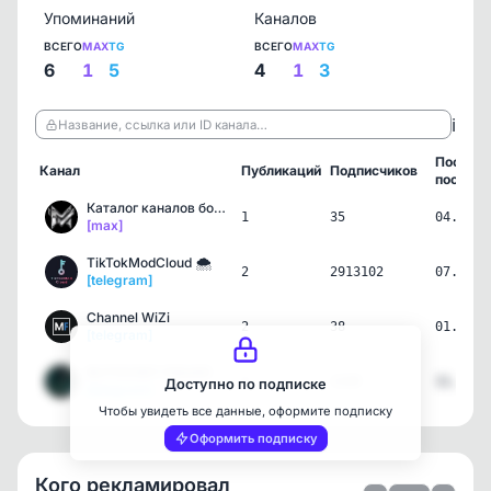
Упоминаний
Каналов
ВСЕГО
MAX
TG
ВСЕГО
MAX
TG
6
1
5
4
1
3
ℹ️
Название, ссылка или ID канала…
Послед
Канал
Публикаций
Подписчиков
пост
Каталог каналов ботов в …
1
35
04.08.2
[max]
TikTokModCloud 🌨️
2
2913102
07.06.2
[telegram]
Channel WiZi
2
38
01.06.2
[telegram]
BUTOVSKY SQUAD
1
1320
11.05.2
Доступно по подписке
[telegram]
Чтобы увидеть все данные, оформите подписку
Оформить подписку
Кого рекламировал