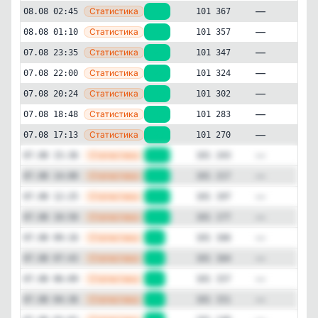
—
Статистика
08.08 02:45
+10
101 367
—
Статистика
08.08 01:10
+10
101 357
—
Статистика
07.08 23:35
+23
101 347
—
Статистика
07.08 22:00
+22
101 324
Социальные сети
Развлечения
✕
TikTokModCloud
—
Статистика
07.08 20:24
+19
101 302
101'374
подписчиков
—
Статистика
07.08 18:48
+13
101 283
Подписчиков за 24 часа
—
Статистика
07.08 17:13
+27
101 270
+210
—
Статистика
07.08 15:36
+26
101 243
Подписчиков за неделю
—
Статистика
07.08 14:00
+20
101 217
+1'680
—
Статистика
07.08 12:25
+20
101 197
—
Статистика
07.08 10:50
+11
101 177
Подписчиков за месяц
+8'279
—
Статистика
07.08 09:16
+2
101 166
—
Статистика
07.08 07:43
+7
101 164
ER (Engagement Rate)
0%
—
Статистика
07.08 06:09
+6
101 157
—
Статистика
07.08 04:36
+3
101 151
Детальная динамика просмотров