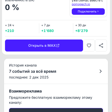
Вовлеченность (ER)
уже сейчас вместе с
pomogach.io
0 %
Подключить
+ 24 ч
+ 7 дн
+ 30 дн
+210
+1'680
+8'279
Открыть в MAX
История канала
7 событий за всё время
последнее: 2 дек 2025
Взаимореклама
Предложите бесплатную взаиморекламу этому
каналу: