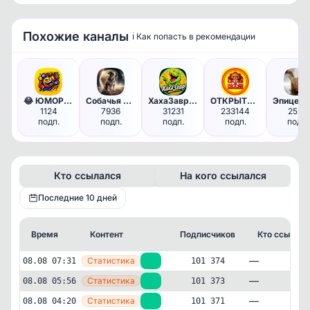
Похожие каналы
ℹ️ Как попасть в рекомендации
Доступно по подписке
Чтобы увидеть все данные, оформите подписку
Оформить подписку
😂 ЮМОРИСТ - Убойные Приколы М…
Собачья планета | Собаки Пёси…
ХахаЗавр | Юмор
ОТКРЫТКИ• Лучик Добра• пожела…
1124
7936
31231
233144
2526
подп.
подп.
подп.
подп.
подп.
Кто ссылался
На кого ссылался
Последние 10 дней
Время
Контент
Подписчиков
Кто ссылалс
—
Статистика
08.08 07:31
+1
101 374
—
Статистика
08.08 05:56
+2
101 373
—
Статистика
08.08 04:20
+4
101 371