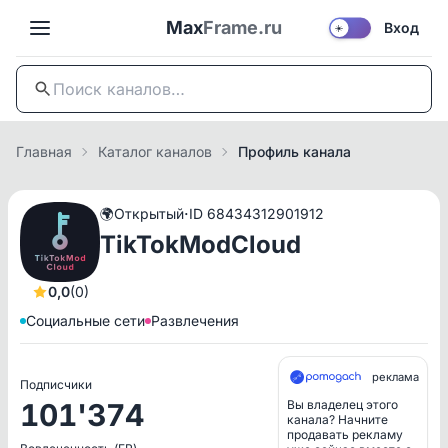
Max
Frame.ru
Вход
☀️
Главная
Каталог каналов
Профиль канала
·
🌍
Открытый
ID 68434312901912
TikTokModCloud
0,0
(0)
Социальные сети
Развлечения
реклама
Подписчики
101'374
Вы владелец этого
канала? Начните
продавать рекламу