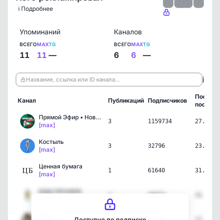
‹
1 / 1
›
ℹ️ Подробнее
Упоминаний
Каналов
ВСЕГО
MAX
TG
ВСЕГО
MAX
TG
11
11
—
6
6
—
ℹ️
Название, ссылка или ID канала…
Послед
Канал
Публикаций
Подписчиков
пост
Прямой Эфир • Новости
3
1159734
27.06.2
[max]
Костыль
3
32796
23.04.2
[max]
Ценная бумага
1
61640
31.03.2
[max]
вода питьевая
1
44074
31.03.2
[max]
Грач
1
27486
17.03.2
Доступно по подписке