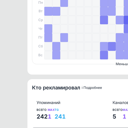
Пн
Вт
Ср
Чт
Пт
Сб
Вс
Меньш
Кто рекламировал
ℹ️ Подробнее
Упоминаний
Канало
ВСЕГО
MAX
TG
ВСЕГО
MA
242
1
241
5
1