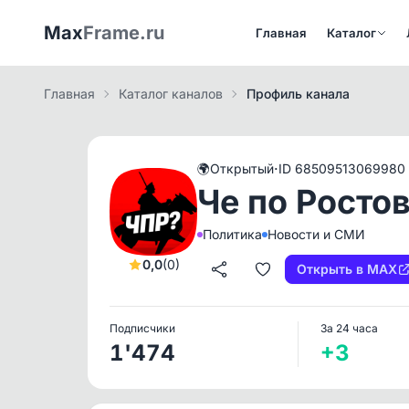
Max
Frame.ru
Главная
Каталог
Главная
Каталог каналов
Профиль канала
·
🌍
Открытый
ID 68509513069980
Че по Росто
Политика
Новости и СМИ
0,0
(0)
Открыть в MAX
Подписчики
За 24 часа
1'474
+3