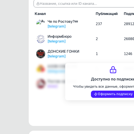
Название, ссылка или ID канала…
Канал
Публикаций
Подп
Че по Ростову?💤
237
2891
[telegram]
ИнформБюро
2
2608
[telegram]
ДОНСКИЕ ГОНКИ
1
1246
[telegram]
АЗОВ СОБЫТИЯ
1
2956
[telegram]
Доступно по подписк
Ростов-на-Кону
1
3892
[max]
Чтобы увидеть все данные, оформи
Оформить подписку