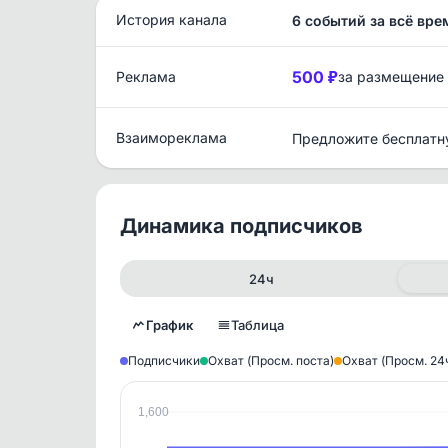
История канала
6 событий за всё вре
500 ₽
Реклама
за размещение
Взаимореклама
Предложите бесплатн
Динамика подписчиков
24ч
График
Таблица
Подписчики
Охват (Просм. поста)
Охват (Просм. 24
1,600
Исто