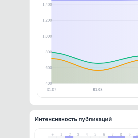
В этом
1,400
этим д
Войдите
, чтобы оста
контен
1,200
1,000
800
600
400
31.07
01.08
Интенсивность публикаций
0
1
2
3
4
5
6
7
8
9