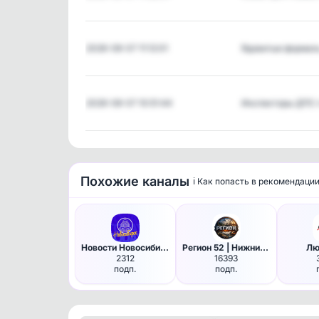
2026-08-07 11:12:01
Ядовитые формал
2026-08-07 10:51:44
Инспекторы ДПС
Похожие каналы
ℹ️ Как попасть в рекомендаци
Новости Новосибирск | NSK_TOD…
Регион 52 | Нижний Новгород |…
Лю
2312
16393
подп.
подп.