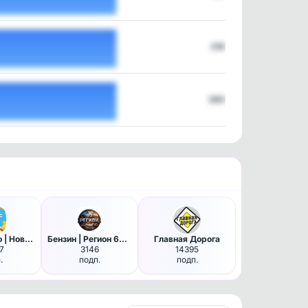
318
380
Подслушано | Новосибирск и Об…
Бензин | Регион 63 | Самара
Главная Дорога
7
3146
14395
.
подп.
подп.