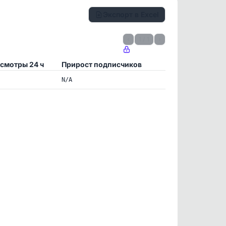
Экспорт в Excel
‹
1 / 1
›
смотры 24 ч
Прирост подписчиков
N/A