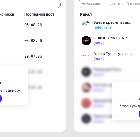
ℹ️
Название, ссылка или ID кана
исчиков
Последний пост
Канал
Здесь красят и завивают
2
06.08.26
[telegram]
CHINA DRIVE CAR
0
03.08.26
[max]
Анекс Тур - турагентство
29.07.26
[max]
Реальная Русь
1
22.07.26
[max]
е
Ростов-на-Кону
20.04.26
[max]
те подписку
Единый Центр Защиты | Ба…
[max]
Чтобы увид
Просто звезды | Гороскоп
[max]