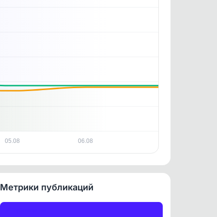
. По
ность
05.08
06.08
Метрики публикаций
Публикации