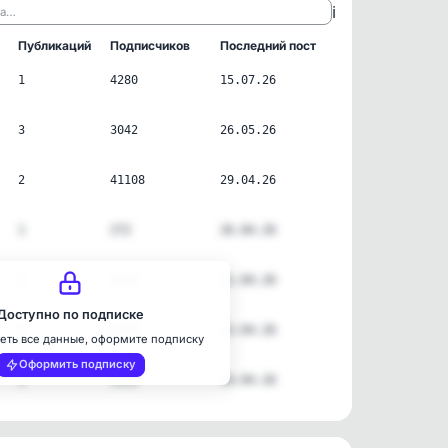
ℹ️
ла…
Публикаций
Подписчиков
Последний пост
1
4280
15.07.26
3
3042
26.05.26
2
41108
29.04.26
1
272
26.04.26
1
3892
21.04.26
Доступно по подписке
1
2269
13.04.26
еть все данные, оформите подписку
Оформить подписку
1
1121
10.04.26