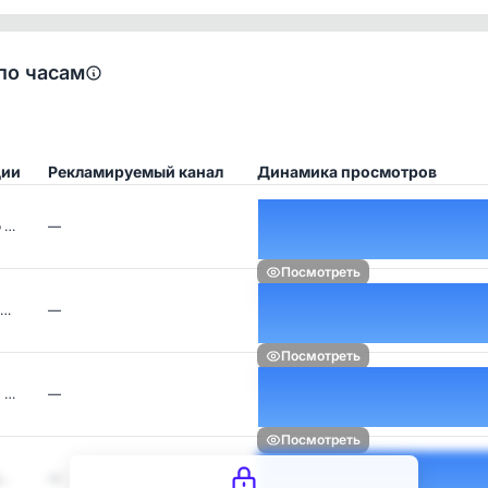
по часам
ции
Рекламируемый канал
Динамика просмотров
 …
—
Посмотреть
н…
—
Посмотреть
 …
—
Посмотреть
е…
—