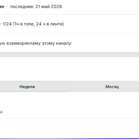
мя
·
последнее: 21 май 2026
·
1/24 (1ч в топе, 24 ч в ленте)
ую взаиморекламу этому каналу:
Неделя
Месяц
ч)
✕
✕
рия канала