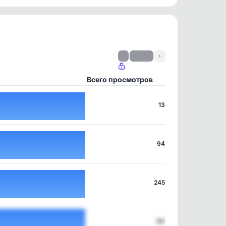
‹
1 / 20
›
Всего просмотров
13
94
245
181