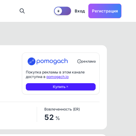
Вход
Регистрация
☀️
реклама
Покупка рекламы в этом канале
доступна в
pomogach.io
Купить
Вовлеченность (ER)
52
%