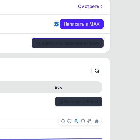
Смотреть
Написать в MAX
Предложить взаиморекламу
Всё
Экспорт в Excel
✕
✕