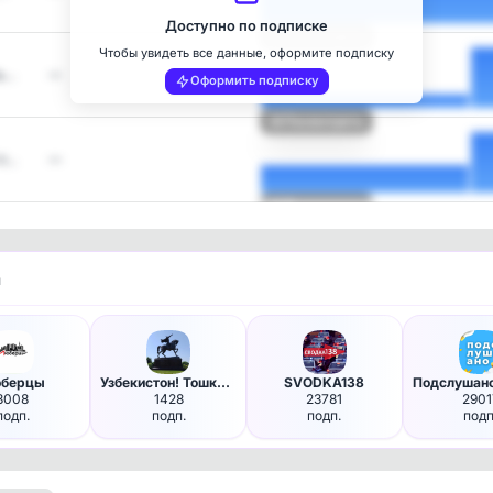
Доступно по подписке
Посмотреть
Чтобы увидеть все данные, оформите подписку
ь…
—
Оформить подписку
Посмотреть
 п…
—
Посмотреть
и
берцы
Узбекистон! Тошкент! Махалля!
SVODKA138
3008
1428
23781
2901
подп.
подп.
подп.
подп