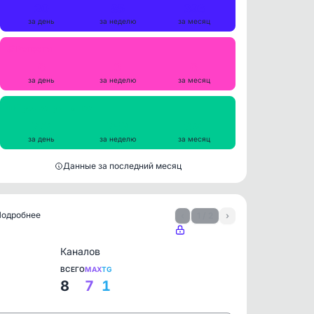
20
85
396
за день
за неделю
за месяц
Репосты
0
0
0
за день
за неделю
за месяц
Просмотры на пост
777
759
674
за день
за неделю
за месяц
Данные за последний месяц
 Подробнее
‹
1 / 2
›
Каналов
ВСЕГО
MAX
TG
8
7
1