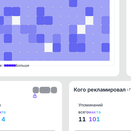
е
Больше
Кого рекламировал
ℹ️
‹
1 / 1
›
в
Упоминаний
X
TG
ВСЕГО
MAX
TG
4
11
10
1