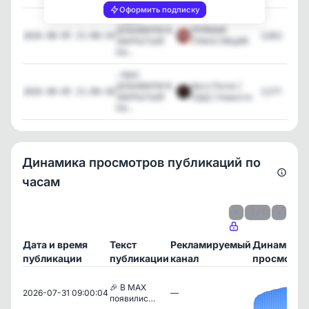
Оформить подписку
✅ВАС
ДОБАВИЛИ В
ПРЯМАЯ
3,952
2026-08-05 21:00:34
ЗАКРЫТЫЙ
ТРАНСЛЯЦИЯ
КА...
✅ВАС
ДОБАВИЛИ В
Авто Поток |
2,071
2026-08-05 21:00:30
ЗАКРЫТЫЙ
ПДД | Новости
КА...
Динамика просмотров публикаций по
часам
‹
1 / 1
›
Дата и время
Текст
Рекламируемый
Динамика
публикации
публикации
канал
просмотро
🎉 В MAX
2026-07-31 09:00:04
—
появилис…