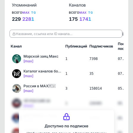
Упоминаний
Каналов
ВСЕГО
MAX
TG
ВСЕГО
MAX
TG
229
228
1
175
174
1
ℹ️
Название, ссылка или ID канала…
Послед
Канал
Публикаций
Подписчиков
пост
Морской заяц Макс
1
7398
07.08.2
[max]
Каталог каналов ботов в …
1
35
07.08.2
[max]
Россия в MAX🇷🇺
3
158014
05.08.2
[max]
ЧП РОССИЯ 24
1
226365
05.08.2
[max]
МАТРЁШКА • Срочные Новос…
2
35595
05.08.2
[max]
Доступно по подписке
ПРЯМАЯ ТРАНСЛЯЦИЯ