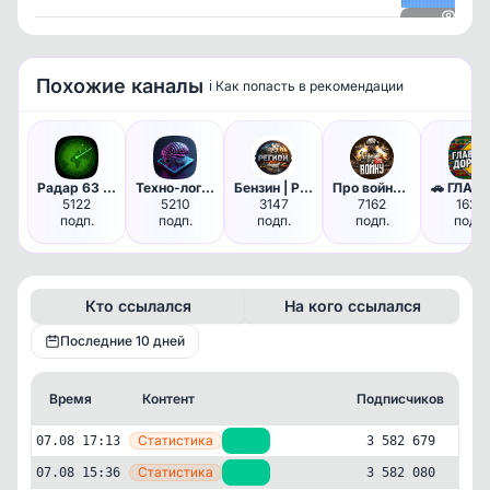
Посмотреть
Похожие каналы
ℹ️ Как попасть в рекомендации
Доступно по подписке
Чтобы увидеть все данные, оформите подписку
Оформить подписку
Радар 63 | Самара и Тольятти
Техно-логично | MAX
Бензин | Регион 63 | Самара
Про войну - хроника боевых де…
5122
5210
3147
7162
1624
подп.
подп.
подп.
подп.
подп.
Кто ссылался
На кого ссылался
Последние 10 дней
Время
Контент
Подписчиков
К
—
Статистика
07.08 17:13
+599
3 582 679
—
Статистика
07.08 15:36
+749
3 582 080