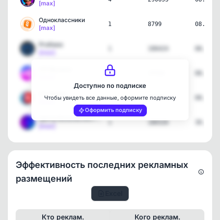
[max]
Одноклассники
1
8799
08.05.2
[max]
ProКино
1
106424
08.05.2
[max]
VK Музыка
1
37533
08.05.2
[max]
Доступно по подписке
VK Видео
1
33901
08.05.2
Чтобы увидеть все данные, оформите подписку
[max]
Оформить подписку
Центр Безопасности MAX
1
180326
30.03.2
[max]
Эффективность последних рекламных
размещений
Excel
Кто реклам.
Кого реклам.