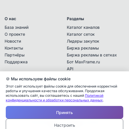
О нас
Разделы
База знаний
Каталог каналов
О проекте
Каталог сеток
Новости
Лидеры закупок
Контакты
Биржа рекламы
Партнёры
Биржа рекламы в сетках
Поддержка
Бот MaxFrame.ru
API
🍪 Мы используем файлы cookie
Документы
Этот сайт использует файлы cookie для обеспечения корректной
Политика
работы и улучшения качества обслуживания. Продолжая
конфиденциальности
использовать сайт, вы соглашаетесь с нашей
Политикой
Аналитика упоминаний
✕
конфиденциальности и обработки персональных данных
.
Пользовательское
соглашение
✕
✕
✕
✕
✕
Все
Telegram
MAX
Принять
Проверьте владельца канала
—
Дата публикации:
Учитываются рекламные упоминания в MAX,
Каналы в блоке «Рекомендации» подбираются
© 2025 MaxFrame.ru — все права защищены
Ваш канал для взаиморекламы
*
Настроить
Закрыть
Тарифы и подписки
размещённые в каналах, которые есть в базе
автоматически по похожим категориям текущего