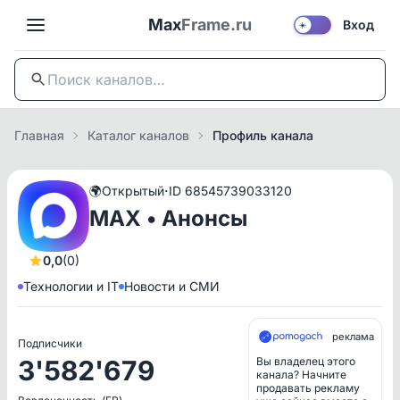
Max
Frame.ru
Вход
☀️
Главная
Каталог каналов
Профиль канала
·
🌍
Открытый
ID 68545739033120
MAX • Анонсы
0,0
(0)
Технологии и IT
Новости и СМИ
реклама
Подписчики
3'582'679
Вы владелец этого
канала? Начните
продавать рекламу