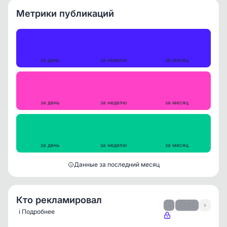
Метрики публикаций
Публикации
0
1
3
за день
за неделю
за месяц
Репосты
0
0
0
за день
за неделю
за месяц
Просмотры на пост
0
1718424
4299352
за день
за неделю
за месяц
Данные за последний месяц
Кто рекламировал
‹
1 / 25
›
ℹ️ Подробнее