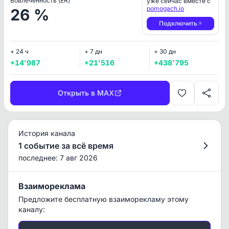
Вовлеченность (ER)
уже сейчас вместе с
pomogach.io
26 %
Подключить
+ 24 ч
+ 7 дн
+ 30 дн
+14'987
+21'516
+438'795
Открыть в MAX
История канала
1 событие за всё время
последнее: 7 авг 2026
Взаимореклама
Предложите бесплатную взаиморекламу этому
каналу: