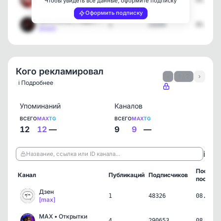
2
30144
05.08.2
Чтобы увидеть все данные, оформите подписку
[max]
Оформить подписку
Авто Поток | ПДД | Новос…
1
23243
05.08.2
[max]
Кого рекламировал
‹
1 / 2
›
ℹ️ Подробнее
Упоминаний
Каналов
ВСЕГО
MAX
TG
ВСЕГО
MAX
TG
12
12
—
9
9
—
ℹ️
Название, ссылка или ID канала…
Послед
Канал
Публикаций
Подписчиков
пост
Дзен
1
48326
08.05.2
[max]
MAX • Открытки
4
290653
08.05.2