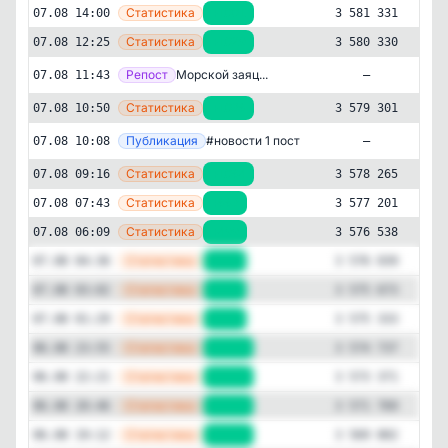
—
Статистика
07.08 14:00
+1001
3 581 331
—
Статистика
07.08 12:25
+1029
3 580 330
Репост
[ma
Морской заяц...
07.08 11:43
—
—
Статистика
07.08 10:50
+1036
3 579 301
Публикация
[ma
#новости 1 пост
07.08 10:08
—
Технологии и IT
Новости и СМИ
—
Статистика
✕
07.08 09:16
+1064
3 578 265
MAX • Анонсы
—
3'582'679
подписчиков
Статистика
07.08 07:43
+663
3 577 201
—
Статистика
07.08 06:09
+499
3 576 538
Подписчиков за 24 часа
+14'987
—
Статистика
07.08 04:36
+366
3 576 039
—
Статистика
07.08 03:02
+340
3 575 673
Подписчиков за неделю
+21'516
—
Статистика
07.08 01:29
+596
3 575 333
—
Статистика
06.08 23:55
+1366
3 574 737
Подписчиков за месяц
+438'795
—
Статистика
06.08 22:21
+1602
3 573 371
—
Статистика
06.08 20:46
+1967
3 571 769
ER (Engagement Rate)
—
Статистика
06.08 19:12
+2110
3 569 802
26%