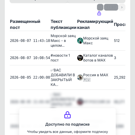
‹
1 / 32
›
Размещенный
Текст
Рекламирующий
Просмот
пост
публиакции
канал
Морской заяц
Морской заяц
Макс - в
512
2026-08-07 11:43:18
Макс
целом...
#новости 1
Каталог каналов
3
2026-08-07 10:08:54
пост
ботов в MAX
✅ВАС
ДОБАВИЛИ В
Россия в MAX
25,292
2026-08-05 22:00:00
ЗАКРЫТЫЙ
🇷🇺
КА...
✅ВАС
ДОБАВИЛИ В
ЧП РОССИЯ 24
66,271
2026-08-05 21:03:02
ЗАКРЫТЫЙ
КА...
✅ВАС
МАТРЁШКА •
ДОБАВИЛИ В
Доступно по подписке
Срочные
4,698
2026-08-05 21:00:39
ЗАКРЫТЫЙ
Новости
Чтобы увидеть все данные, оформите подписку
КА...