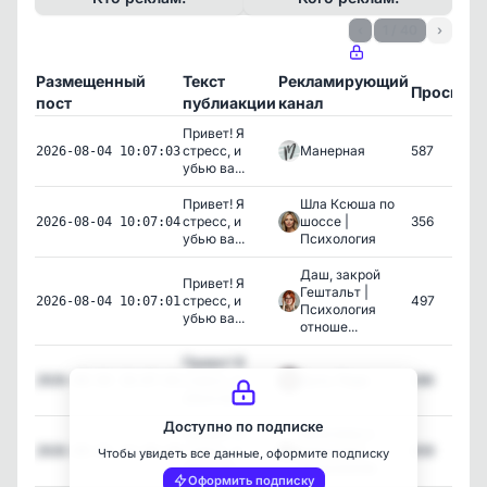
‹
1 / 40
›
Размещенный
Текст
Рекламирующий
Просмот
пост
публиакции
канал
Привет! Я
стресс, и
Манерная
587
2026-08-04 10:07:03
убью ва...
Привет! Я
Шла Ксюша по
стресс, и
шоссе |
356
2026-08-04 10:07:04
убью ва...
Психология
Даш, закрой
Привет! Я
Гештальт |
стресс, и
497
2026-08-04 10:07:01
Психология
убью ва...
отноше...
Привет! Я
стресс, и
Быть Леди
386
2026-08-04 10:07:02
убью ва...
Доступно по подписке
Привет! Я
Мужчины о
стресс, и
женском |
659
2026-08-02 14:30:30
Чтобы увидеть все данные, оформите подписку
убью ва...
Психология
Оформить подписку