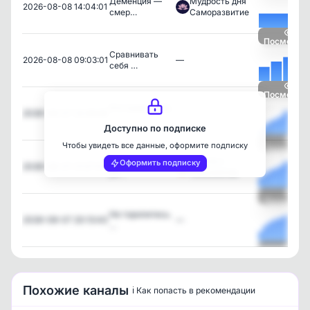
Деменция —
Мудрость дня
2026-08-08 14:04:01
смер…
Саморазвитие
Посмотрет
Сравнивать
2026-08-08 09:03:01
—
себя …
Посмотрет
Кто знает себя,
2026-08-07 22:39:36
—
…
Доступно по подписке
Чтобы увидеть все данные, оформите подписку
Посмотрет
Психосоматика
Мысли с
Оформить подписку
2026-08-07 21:27:01
уб…
психологом
Посмотрет
Не торопитесь.
2026-08-07 20:13:43
—
…
Посмотрет
Похожие каналы
ℹ️ Как попасть в рекомендации