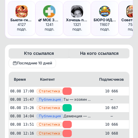
Бьюти-гид ⚡ Косметика и уход
🌿 МОЕ ЗДОРОВЬЕ - питание диет…
Хочешь примерить?
БЮРО ИДЕЙ
4127
1241
1321
11607
7546
подп.
подп.
подп.
подп.
подп.
Кто ссылался
На кого ссылался
Последние 10 дней
Время
Контент
Подписчиков
Кт
—
Статистика
08.08 17:00
-1
10 666
—
Публикация
Ты — хозяин ...
08.08 15:47
—
—
Статистика
08.08 15:26
+1
10 667
—
Публикация
Деменция — ...
08.08 14:04
—
—
Статистика
08.08 13:51
-2
10 666
—
Статистика
08.08 12:16
-2
10 668