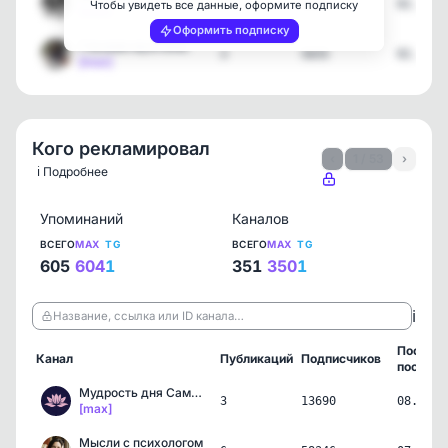
3
6346
02.08.2
Чтобы увидеть все данные, оформите подписку
[max]
Оформить подписку
Глазами мужчины
3
5835
02.08.2
[max]
Кого рекламировал
‹
1 / 53
›
ℹ️ Подробнее
Упоминаний
Каналов
ВСЕГО
MAX
TG
ВСЕГО
MAX
TG
605
604
1
351
350
1
ℹ️
Название, ссылка или ID канала…
Послед
Канал
Публикаций
Подписчиков
пост
Мудрость дня Саморазвитие
3
13690
08.08.2
[max]
Мысли с психологом