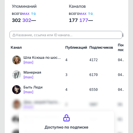
Упоминаний
Каналов
ВСЕГО
MAX
TG
ВСЕГО
MAX
TG
302
302
—
177
177
—
ℹ️
Название, ссылка или ID канала…
Послед
Канал
Публикаций
Подписчиков
пост
Шла Ксюша по шоссе | Пси…
4
4172
04.08.2
[max]
Манерная
3
6170
04.08.2
[max]
Быть Леди
4
6550
04.08.2
[max]
Даш, закрой Гештальт | П…
2
5007
04.08.2
[max]
Мужчины о женском | Псих…
3
5026
02.08.2
[max]
Доступно по подписке
Женская психология