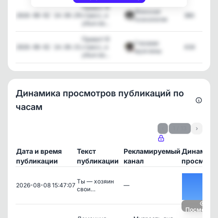
Привет! Я
Женская
стресс, и
380
2026-08-02 14:30:29
психология
убью ва...
Привет! Я
Глазами
стресс, и
434
2026-08-02 14:30:31
мужчины
убью ва...
Динамика просмотров публикаций по
часам
‹
1 / 13
›
Дата и время
Текст
Рекламируемый
Динамика
публикации
публикации
канал
просмотр
Ты — хозяин
2026-08-08 15:47:07
—
свои…
Посмотрет