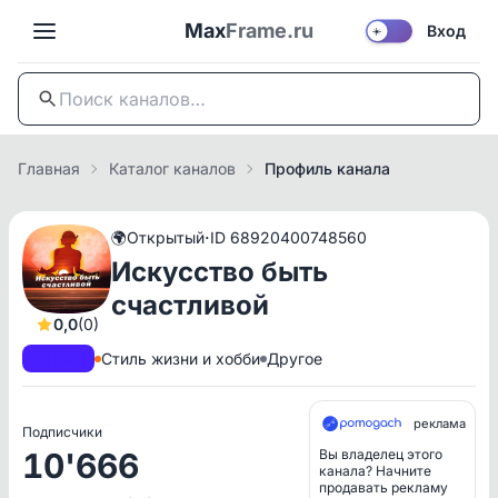
Max
Frame.ru
Вход
☀️
Главная
Каталог каналов
Профиль канала
·
🌍
Открытый
ID 68920400748560
Искусство быть
счастливой
0,0
(0)
A+
РКН
Стиль жизни и хобби
Другое
реклама
Подписчики
10'666
Вы владелец этого
канала? Начните
продавать рекламу