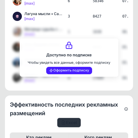
6
58346
07.08.2
[max]
Лагуна мысли • Саморазви…
3
8427
07.08.2
[max]
Матрица судьбы с Юлей Ро…
1
1638
06.08.2
[max]
Блог Вадима Калантарова
3
4615
05.08.2
[max]
Доступно по подписке
Любовник Голубев
1
31142
05.08.2
Чтобы увидеть все данные, оформите подписку
[max]
Оформить подписку
Понять – Простить
4
17669
04.08.2
[max]
Эффективность последних рекламных
размещений
Excel
Кто реклам.
Кого реклам.