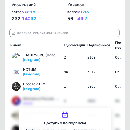
Упоминаний
Каналов
ВСЕГО
MAX
TG
ВСЕГО
MAX
TG
232
140
92
56
49
7
ℹ️
Название, ссылка или ID канала…
Послед
Канал
Публикаций
Подписчиков
пост
TIMNEWSRU (Новости по ТИ…
2
2169
06.08.2
[telegram]
НОТИМ
84
5312
06.08.2
[telegram]
Просто о BIM
1
8905
05.08.2
[telegram]
Ипотека в России. Новост…
4
3952
04.08.2
[max]
Железобетонный замес
8
18667
04.08.2
[max]
Доступно по подписке
Инсайдер.Главный по домам