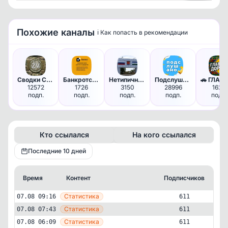
Посмотреть
Похожие каналы
ℹ️ Как попасть в рекомендации
Сводки СВО Аналитика. Вперед …
Банкротство граждан РФ
Нетипичный Нефтекамск (Новост…
Подслушано | Новосибирск и Об…
12572
1726
3150
28996
1624
подп.
подп.
подп.
подп.
подп.
Кто ссылался
На кого ссылался
Последние 10 дней
Время
Контент
Подписчиков
Кт
—
Статистика
07.08 09:16
611
—
Статистика
07.08 07:43
611
—
Статистика
07.08 06:09
611