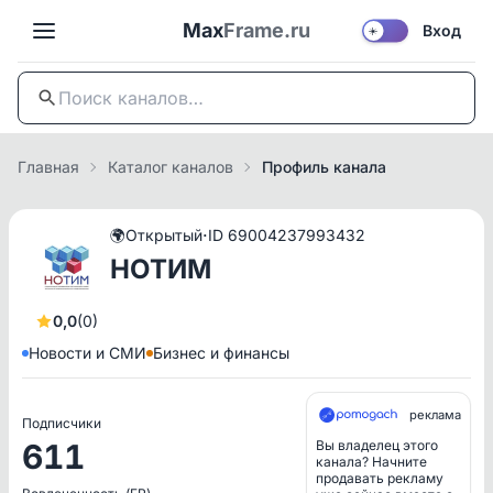
Max
Frame.ru
Вход
☀️
Главная
Каталог каналов
Профиль канала
·
🌍
Открытый
ID 69004237993432
НОТИМ
0,0
(0)
Новости и СМИ
Бизнес и финансы
реклама
Подписчики
611
Вы владелец этого
канала? Начните
продавать рекламу