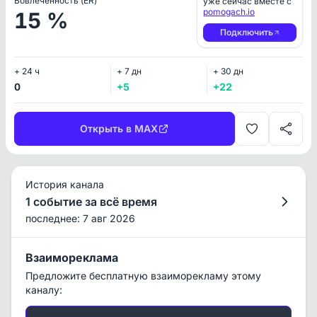
Вовлеченность (ER)
уже сейчас вместе с
pomogach.io
15 %
Подключить
+ 24 ч
+ 7 дн
+ 30 дн
0
+5
+22
Открыть в MAX
История канала
1 событие за всё время
последнее: 7 авг 2026
Взаимореклама
Предложите бесплатную взаиморекламу этому
каналу: