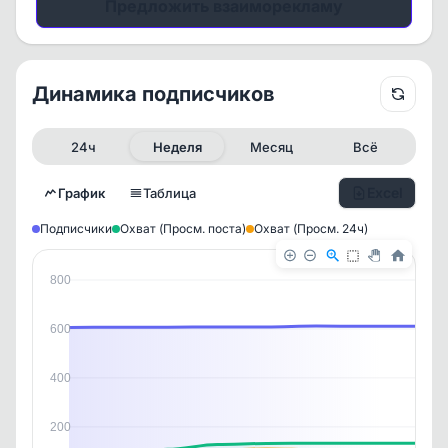
Предложить взаиморекламу
Динамика подписчиков
24ч
Неделя
Месяц
Всё
Excel
График
Таблица
Подписчики
Охват (Просм. поста)
Охват (Просм. 24ч)
800
600
400
200
✕
✕
✕
✕