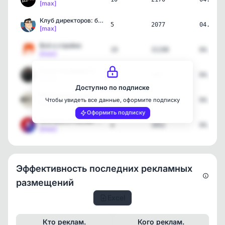
[max]
Клуб директоров: бизнес,…
5
2077
04.08.2
[max]
Всё о стройке
19
31198
04.08.2
[max]
Елена Низамова || ЭНКО К…
11
521
04.08.2
[max]
Доступно по подписке
Железобетонный замес
9
17737
04.08.2
Чтобы увидеть все данные, оформите подписку
[max]
Оформить подписку
Ипотека в России. Новост…
4
3952
04.08.2
[max]
Эффективность последних рекламных
размещений
Excel
Кто реклам.
Кого реклам.