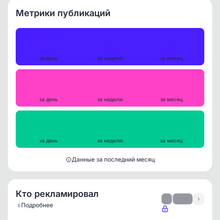
Метрики публикаций
Публикации
4
22
99
за день
за неделю
за месяц
Репосты
0
1
2
за день
за неделю
за месяц
Просмотры на пост
126
119
120
за день
за неделю
за месяц
Данные за последний месяц
Кто рекламировал
‹
1 / 8
›
ℹ️ Подробнее