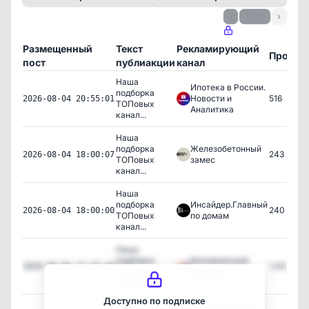
‹
1 / 19
›
Размещенный
Текст
Рекламирующий
Просмо
пост
публиакции
канал
Наша
Ипотека в России.
подборка
Новости и
516
2026-08-04 20:55:01
ТОПовых
Аналитика
канал...
Наша
подборка
Железобетонный
243
2026-08-04 18:00:07
ТОПовых
замес
канал...
Наша
подборка
Инсайдер.Главный
240
2026-08-04 18:00:00
ТОПовых
по домам
канал...
Наша
подборка
Безграничный
1,443
2026-08-04 17:42:36
ТОПовых
аналитик
канал...
Доступно по подписке
Наша