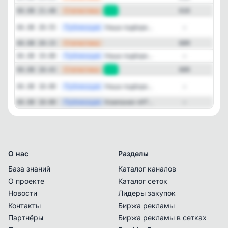
—
Статистика
04.08 21:48
+1
610
Публикация
[ma
Наша подборк...
04.08 20:55
—
—
Статистика
04.08 20:15
609
—
Публикация
Наша подборк...
04.08 19:00
—
—
Статистика
04.08 18:43
+1
609
Публикация
[ma
Наша подборк...
04.08 18:00
—
—
Публикация
Компания «ИТ...
04.08 18:00
—
О нас
Разделы
База знаний
Каталог каналов
О проекте
Каталог сеток
Новости
Лидеры закупок
Контакты
Биржа рекламы
Партнёры
Биржа рекламы в сетках