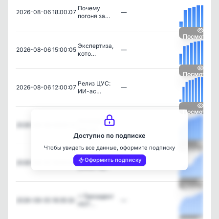
Почему
2026-08-06 18:00:07
—
погоня за…
Посмотреть
Экспертиза,
2026-08-06 15:00:05
—
кото…
Посмотреть
Релиз ЦУС:
2026-08-06 12:00:07
—
ИИ-ас…
Посмотреть
Экономика
2026-08-06 09:00:12
—
доступ…
Доступно по подписке
Чтобы увидеть все данные, оформите подписку
Посмотреть
BIM для
Оформить подписку
2026-08-05 19:00:00
—
умных зд…
Посмотреть
⚡️ Президент
2026-08-05 16:35:32
—
НОТ…