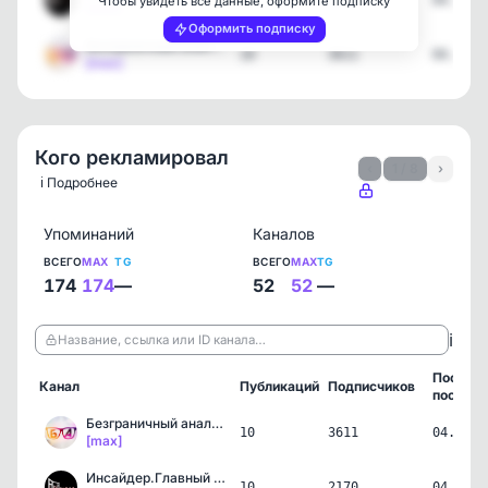
10
2170
04.08.2
Чтобы увидеть все данные, оформите подписку
[max]
Оформить подписку
Безграничный аналитик
10
3611
04.08.2
[max]
Кого рекламировал
‹
1 / 8
›
ℹ️ Подробнее
Упоминаний
Каналов
ВСЕГО
MAX
TG
ВСЕГО
MAX
TG
174
174
—
52
52
—
ℹ️
Название, ссылка или ID канала…
Послед
Канал
Публикаций
Подписчиков
пост
Безграничный аналитик
10
3611
04.08.2
[max]
Инсайдер.Главный по домам
10
2170
04.08.2