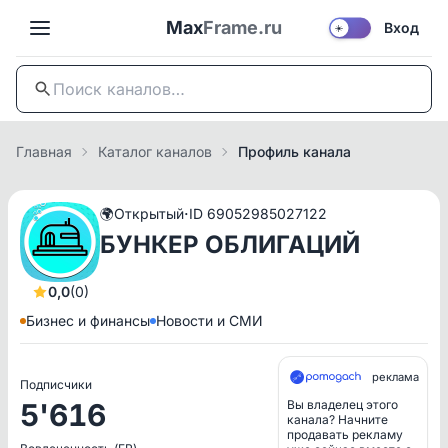
Max
Frame.ru
Вход
☀️
Главная
Каталог каналов
Профиль канала
·
🌍
Открытый
ID 69052985027122
БУНКЕР ОБЛИГАЦИЙ
0,0
(0)
Бизнес и финансы
Новости и СМИ
реклама
Подписчики
5'616
Вы владелец этого
канала? Начните
продавать рекламу