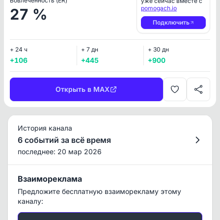
Вовлеченность (ER)
уже сейчас вместе с
pomogach.io
27 %
Подключить
+ 24 ч
+ 7 дн
+ 30 дн
+106
+445
+900
Открыть в MAX
История канала
6 событий за всё время
последнее: 20 мар 2026
Взаимореклама
Предложите бесплатную взаиморекламу этому
каналу: