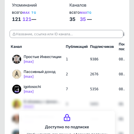
Упоминаний
Каналов
ВСЕГО
MAX
TG
ВСЕГО
MAX
TG
121
121
—
35
35
—
ℹ️
Название, ссылка или ID канала…
Послед
Канал
Публикаций
Подписчиков
пост
Простые Инвестиции
1
9386
08.08.2
[max]
Пассивный доход
2
2676
08.08.2
[max]
igotosochi
7
5356
08.08.2
[max]
В обнимку с финансами
3
5455
08.08.2
[max]
Ольга и финансы.
4
3103
08.08.2
[max]
Доступно по подписке
Инвестиции с умом