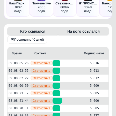
Наш Парнас | Санкт-Петербург
Тюмень live
Свежие новости
🚨 ПРОИСШЕСТВИЯ - предупрежден…
1607
2005
86997
1048
1719
подп.
подп.
подп.
подп.
подп.
Кто ссылался
На кого ссылался
Последние 10 дней
Время
Контент
Подписчиков
К
—
Статистика
09.08 05:26
+3
5 616
—
Статистика
09.08 03:55
+1
5 613
—
Статистика
09.08 02:22
+3
5 612
—
Статистика
09.08 00:50
+4
5 609
—
Статистика
08.08 23:17
+5
5 605
—
Статистика
08.08 21:44
+15
5 600
—
Статистика
08.08 20:11
+8
5 585
—
Статистика
08.08 18:36
+1
5 577