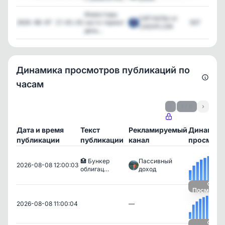
Инвесторы
СИГНАЛЫ от
часто теряют
937
2026-08-07 17:01:01
CASHFLOW
день...
Динамика просмотров публикаций по
часам
‹
1 / 6
›
Дата и время
Текст
Рекламируемый
Динамик
публикации
публикации
канал
просмотр
🏥 Бункер
Пассивный
2026-08-08 12:00:03
облигац…
доход
Посмотре
2026-08-08 11:00:04
—