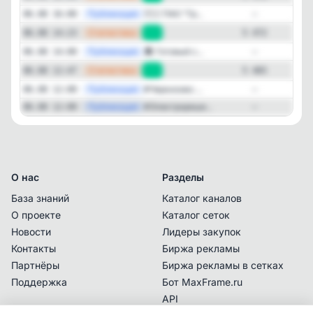
—
Публикация
🇷🇺 ПАО "Гр...
06.08 16:00
—
—
Статистика
06.08 14:23
+7
5 472
—
Публикация
🏛 Готовый с...
06.08 14:00
—
—
Статистика
06.08 12:47
+5
5 465
—
Публикация
#Черкизово ...
06.08 12:00
—
—
Публикация
#Электрореше...
06.08 12:00
—
О нас
Разделы
База знаний
Каталог каналов
О проекте
Каталог сеток
Новости
Лидеры закупок
Контакты
Биржа рекламы
Партнёры
Биржа рекламы в сетках
Поддержка
Бот MaxFrame.ru
API