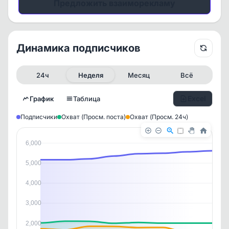
Предложить взаиморекламу
Динамика подписчиков
24ч
Неделя
Месяц
Всё
Excel
График
Таблица
Подписчики
Охват (Просм. поста)
Охват (Просм. 24ч)
6,000
5,000
4,000
3,000
2,000
✕
✕
✕
✕