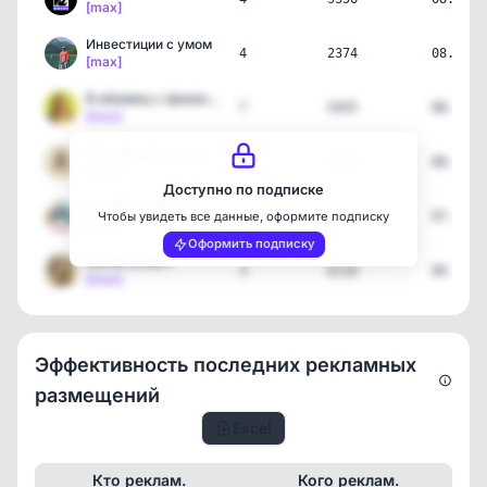
[max]
Инвестиции с умом
4
2374
08.08.2
[max]
В обнимку с финансами
7
5455
08.08.2
[max]
Пассивный доход
4
2676
08.08.2
[max]
Доступно по подписке
ОБЛИГАЦИИ | SC
6
6162
07.08.2
Чтобы увидеть все данные, оформите подписку
[max]
Оформить подписку
КАПИТАЛЫЧ
3
6110
06.08.2
[max]
Эффективность последних рекламных
размещений
Excel
Кто реклам.
Кого реклам.