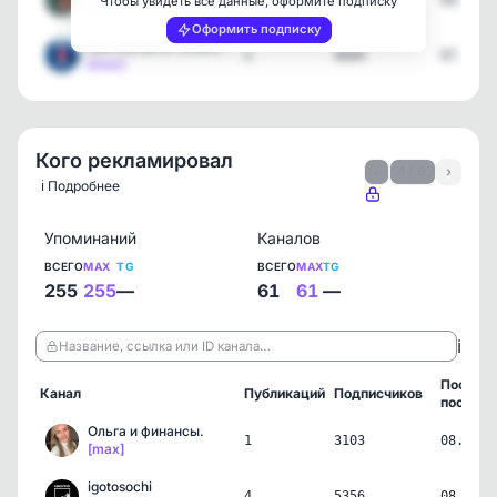
4
2374
08.08.2
Чтобы увидеть все данные, оформите подписку
[max]
Оформить подписку
СИГНАЛЫ от CASHFLOW
5
4049
07.08.2
[max]
Кого рекламировал
‹
1 / 9
›
ℹ️ Подробнее
Упоминаний
Каналов
ВСЕГО
MAX
TG
ВСЕГО
MAX
TG
255
255
—
61
61
—
ℹ️
Название, ссылка или ID канала…
Послед
Канал
Публикаций
Подписчиков
пост
Ольга и финансы.
1
3103
08.08.2
[max]
igotosochi
4
5356
08.08.2