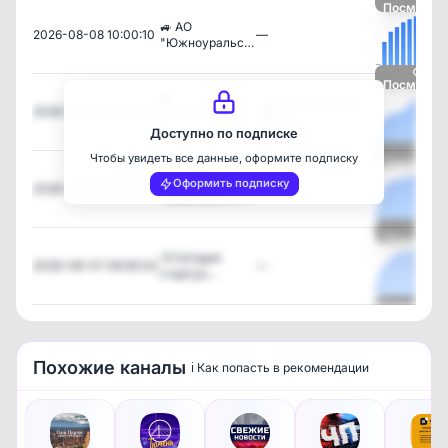
Посмотре
🚙 АО
2026-08-08 10:00:10
—
"Южноуральс…
Посмотре
💼
ОБЛИГАЦИИ |
2026-08-07 19:03:01
Инвестируете
SC
в…
Доступно по подписке
Чтобы увидеть все данные, оформите подписку
Посмотре
🛜 ПАО
Оформить подписку
2026-08-07 16:00:05
—
"ФАБРИКА П…
Посмотре
📎Сегодня
2026-08-07 09:30:02
—
стартуе…
Посмотре
Похожие каналы
ℹ️ Как попасть в рекомендации