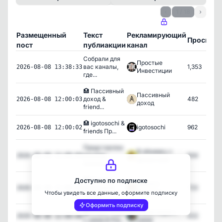
‹
1 / 18
›
Размещенный
Текст
Рекламирующий
Просмот
пост
публиакции
канал
Собрали для
Простые
вас каналы,
1,353
2026-08-08 13:38:33
Инвестиции
где...
🏥 Пассивный
Пассивный
доход &
482
2026-08-08 12:00:03
доход
friend...
🏥 igotosochi &
igotosochi
962
2026-08-08 12:00:02
friends Пр...
Представляю
В обнимку с
вашему
934
2026-08-08 12:00:04
финансами
вниманию...
🏥 Ольга и
Доступно по подписке
Ольга и
финансы &
723
2026-08-08 12:00:05
финансы.
Чтобы увидеть все данные, оформите подписку
friend...
Оформить подписку
🏥 Инвестиции
Инвестиции с
422
2026-08-08 12:00:00
с умом & frie...
умом