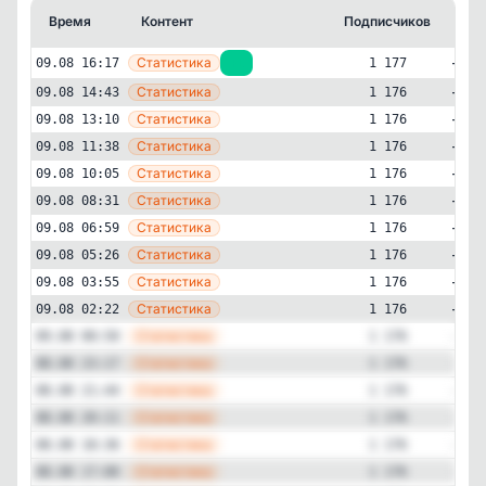
Время
Контент
Подписчиков
Кт
—
Статистика
09.08 16:17
+1
1 177
—
Статистика
09.08 14:43
1 176
—
Статистика
09.08 13:10
1 176
—
Статистика
09.08 11:38
1 176
—
Статистика
09.08 10:05
1 176
—
Статистика
09.08 08:31
1 176
—
Статистика
09.08 06:59
1 176
—
Статистика
09.08 05:26
1 176
—
Статистика
Образование и наука
Авторский
09.08 03:55
1 176
✕
Гриша | ОГЭ физика | Школково
—
Статистика
09.08 02:22
1 176
1'177
подписчиков
—
Статистика
09.08 00:50
1 176
Подписчиков за 24 часа
—
Статистика
08.08 23:17
1 176
+1
—
Статистика
08.08 21:44
1 176
—
Статистика
08.08 20:11
1 176
Подписчиков за неделю
—
-14
Статистика
08.08 18:36
1 176
—
Статистика
08.08 17:00
1 176