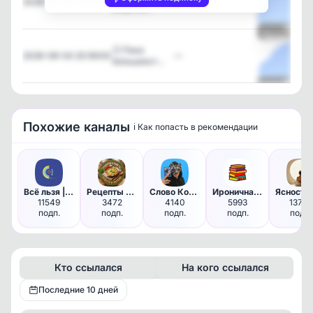
2026-08-05 12:48:33
—
упругом…
Посмотрет
🙂 Пока
2026-08-04 20:59:00
—
большинст…
Посмотрет
Похожие каналы
ℹ️ Как попасть в рекомендации
Всё льзя | Психология
Рецепты и советы /Просто и вк…
Слово Кота | Психология, эзот…
Ироничная библиотека
11549
3472
4140
5993
13782
подп.
подп.
подп.
подп.
подп.
Кто ссылался
На кого ссылался
Последние 10 дней