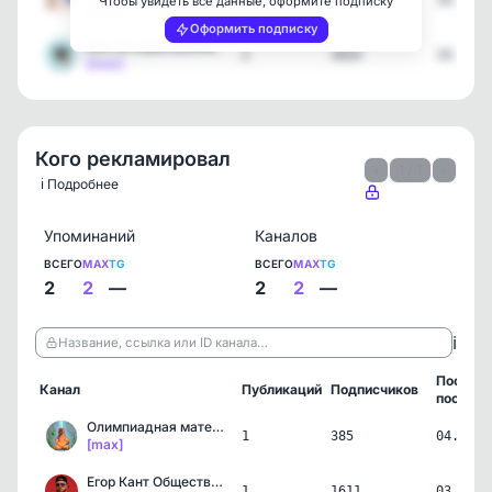
1
4076
19.05.2
Чтобы увидеть все данные, оформите подписку
[max]
Оформить подписку
Все об образовании
2
3924
19.05.2
[max]
Кого рекламировал
‹
1 / 1
›
ℹ️ Подробнее
Упоминаний
Каналов
ВСЕГО
MAX
TG
ВСЕГО
MAX
TG
2
2
—
2
2
—
ℹ️
Название, ссылка или ID канала…
Послед
Канал
Публикаций
Подписчиков
пост
Олимпиадная математика |…
1
385
04.06.2
[max]
Егор Кант Обществознание…
1
1611
03.06.2