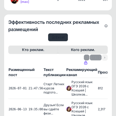
[max]
Эффективность последних рекламных
размещений
Excel
Кто реклам.
Кого реклам.
‹
1 / 13
›
Размещенный
Текст
Рекламирующий
Просмот
пост
публиакции
канал
Русский язык
Старт Летних
ОГЭ 2026 с
курсов
812
2026-07-01 21:47:56
Ксюшей |
подгото...
Школков...
Русский язык
Друзья! Если
ОГЭ 2026 с
вы сдаёте
2,317
2026-06-13 19:35:00
Ксюшей |
физи...
Школков...