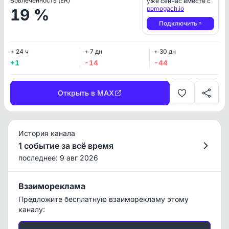
Вовлеченность (ER)
уже сейчас вместе с
pomogach.io
19 %
Подключить
+ 24 ч
+ 7 дн
+ 30 дн
+1
-14
-44
Открыть в MAX
История канала
1 событие за всё время
последнее: 9 авг 2026
Взаимореклама
Предложите бесплатную взаиморекламу этому
каналу: