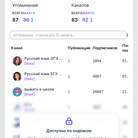
Упоминаний
Каналов
ВСЕГО
MAX
TG
ВСЕГО
MAX
TG
87
86
1
83
82
1
ℹ️
Название, ссылка или ID канала…
Послед
Канал
Публикаций
Подписчиков
пост
Русский язык ОГЭ 2026 с …
2
2894
01.07.2
[max]
Русский язык ЕГЭ 2026 | …
1
4007
05.06.2
[max]
выжить в школе
1
26667
21.05.2
[max]
ЕГЭ
1
2657
20.05.2
[max]
Школы РФ
2
60332
19.05.2
[max]
Доступно по подписке
ОГЭ