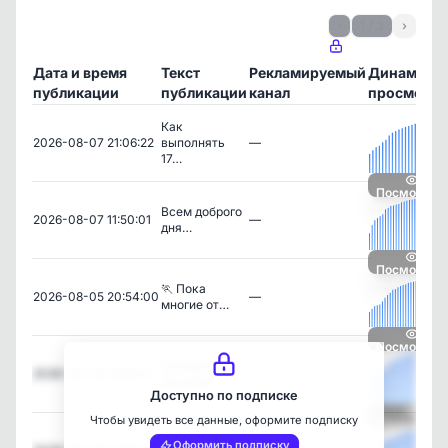
‹
1 / 3
›
Дата и время
Текст
Рекламируемый
Динамика
публикации
публикации
канал
просмотро
Как
2026-08-07 21:06:22
выполнять
—
17…
Посмотрет
Всем доброго
2026-08-07 11:50:01
—
дня…
Посмотрет
🏃 Пока
2026-08-05 20:54:00
—
многие от…
Посмотрет
Сегодня
2026-08-05 18:50:01
—
изучаем …
Доступно по подписке
Чтобы увидеть все данные, оформите подписку
Посмотрет
Ролик по
Оформить подписку