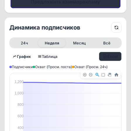
Предложить взаиморекламу
Динамика подписчиков
24ч
Неделя
Месяц
Всё
Excel
График
Таблица
Подписчики
Охват (Просм. поста)
Охват (Просм. 24ч)
1,200
1,000
800
600
✕
✕
✕
✕
История канала
400