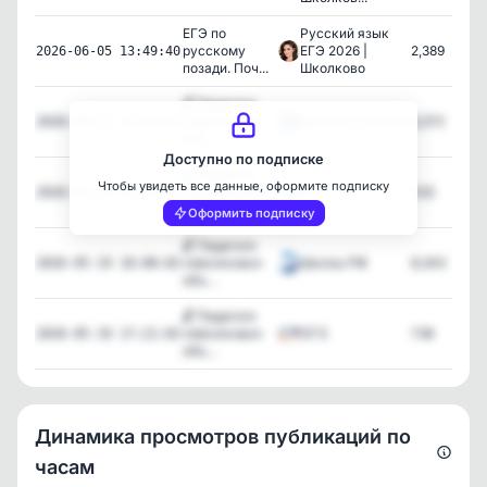
ЕГЭ по
Русский язык
русскому
ЕГЭ 2026 |
2,389
2026-06-05 13:49:40
позади. Поч...
Школково
🔓 Педагоги
«Школково»
выжить в школе
6,372
2026-05-21 15:10:03
объ...
Доступно по подписке
🔓 Педагоги
Чтобы увидеть все данные, оформите подписку
«Школково»
ЕГЭ
432
2026-05-20 10:23:01
объ...
Оформить подписку
🔓 Педагоги
«Школково»
Школы РФ
8,343
2026-05-19 18:08:02
объ...
🔓 Педагоги
«Школково»
ОГЭ
738
2026-05-19 17:21:02
объ...
Динамика просмотров публикаций по
часам