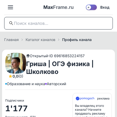
Max
Frame.ru
Вход
☀️
Главная
Каталог каналов
Профиль канала
·
🌍
Открытый
ID 69616853224157
Гриша | ОГЭ физика |
Школково
0,0
(0)
Образование и наука
Авторский
реклама
Подписчики
1'177
Вы владелец этого
канала? Начните
продавать рекламу