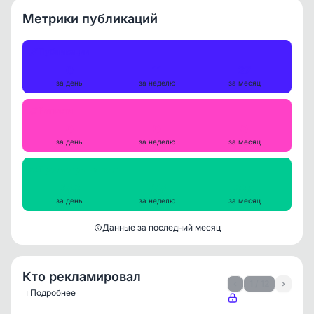
Метрики публикаций
Публикации
0
11
27
за день
за неделю
за месяц
Репосты
0
0
0
за день
за неделю
за месяц
Просмотры на пост
253
275
325
за день
за неделю
за месяц
Данные за последний месяц
Кто рекламировал
‹
1 / 12
›
ℹ️ Подробнее