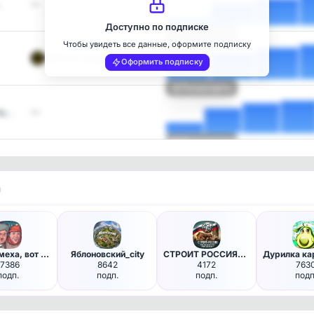
…
—
Доступно по подписке
Посмотреть
Чтобы увидеть все данные, оформите подписку
National Geograph1c
Оформить подписку
Посмотреть
ющ…
—
Посмотреть
и
Много смеха, вот потеха! | Юм…
Яблоновский_city
СТРОИТ РОССИЯ🇷🇺Ваш гид в ремо…
17386
8642
4172
763
подп.
подп.
подп.
подп