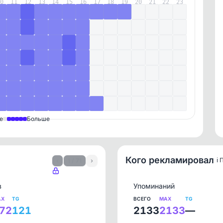
10
11
12
13
14
15
16
17
18
19
20
21
22
23
е
Больше
Кого рекламировал
ℹ️
‹
1 / 71
›
в
Упоминаний
AX
TG
ВСЕГО
MAX
TG
72
121
2133
2133
—