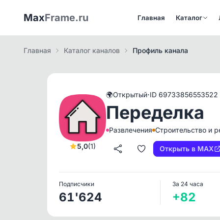
Max
Frame.ru
Главная
Каталог
Главная
Каталог каналов
Профиль канала
·
🌍
Открытый
ID 69733856553522
Переделка
Развлечения
Строительство и 
5,0
(1)
Открыть в MAX
Подписчики
За 24 часа
61'624
+82