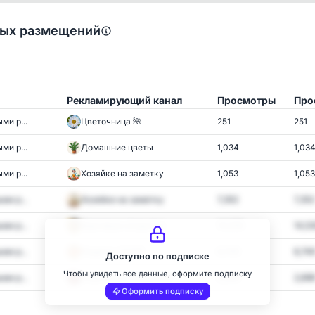
ных размещений
Рекламирующий канал
Просмотры
Про
ми р...
Цветочница 🌺
251
251
ми р...
Домашние цветы
1,034
1,03
ми р...
Хозяйке на заметку
1,053
1,053
ми р...
Хозяйке на заметку
7,352
7,352
ми р...
Красивые открытки
14,530
14,5
ми р...
Рецепты СССР
6,749
6,74
Доступно по подписке
Чтобы увидеть все данные, оформите подписку
ми р...
Советские Открытки!
2,698
2,69
Оформить подписку