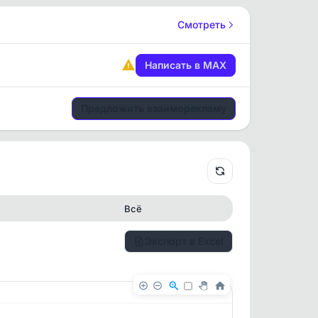
Смотреть
Написать в MAX
Предложить взаиморекламу
Всё
Экспорт в Excel
✕
✕