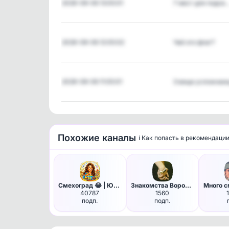
2026-08-06 13:05:01
7 мест для подсв
2026-08-06 12:05:02
Чей это флаг?
2026-08-06 11:05:01
3 вещи усложна
Похожие каналы
ℹ️ Как попасть в рекомендаци
Смехоград 😂 | Юмор
Знакомства Воронеж, Воронежск…
40787
1560
подп.
подп.