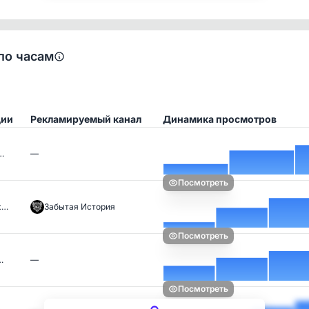
по часам
ции
Рекламируемый канал
Динамика просмотров
…
—
Посмотреть
ж…
Забытая История
Посмотреть
…
—
Посмотреть