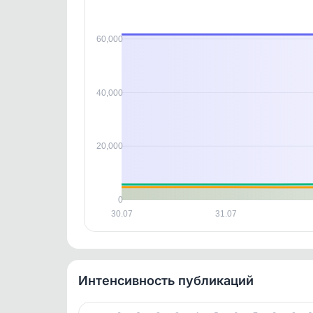
В этом
этим д
Войдите
, чтобы оста
60,000
контен
Отзывы пользователей
40,000
B8FCD70BB9734CB7
20,000
0
30.07
31.07
Интенсивность публикаций