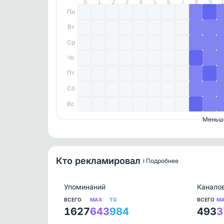
0
1
2
3
4
5
6
7
8
9
Пн
Вт
Ср
Чт
Пт
Сб
Вс
Меньш
Кто рекламировал
ℹ️ Подробнее
Упоминаний
Канало
ВСЕГО
MAX
TG
ВСЕГО
M
1627
643
984
493
3