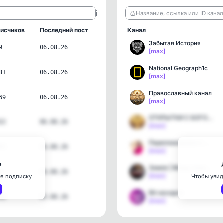
ℹ️
Название, ссылка или ID кана
исчиков
Последний пост
Канал
Забытая История
9
06.08.26
[max]
National Geograph1c
81
06.08.26
[max]
Православный канал
69
06.08.26
[max]
ОТКРЫТКИ С БОГОМ🙏🏼
22
06.08.26
[max]
Перепланировки с Анной С…
05
06.08.26
[max]
е
Земля | Мощь планеты
2
06.08.26
[max]
те подписку
Чтобы увид
Вб находки
90
05.08.26
[max]