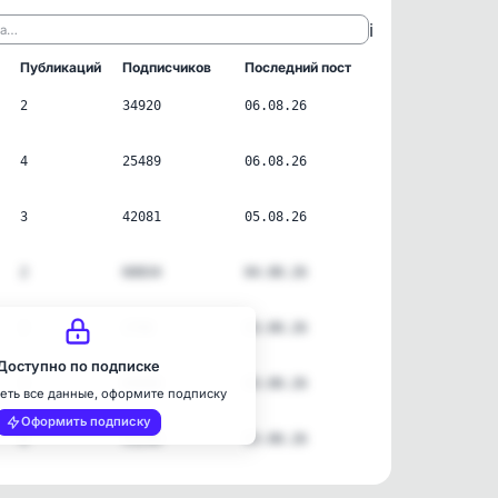
ℹ️
ла…
Публикаций
Подписчиков
Последний пост
2
34920
06.08.26
4
25489
06.08.26
3
42081
05.08.26
2
60834
04.08.26
2
1766
03.08.26
Доступно по подписке
2
69006
03.08.26
еть все данные, оформите подписку
Оформить подписку
6
53240
03.08.26