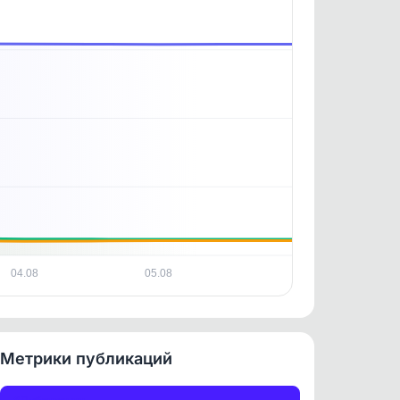
. По
ность
23.12.2025
04.08
05.08
Метрики публикаций