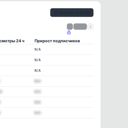
Экспорт в Excel
‹
1 / 62
›
смотры 24 ч
Прирост подписчиков
N/A
4
N/A
N/A
N/A
30
N/A
9
N/A
8
N/A