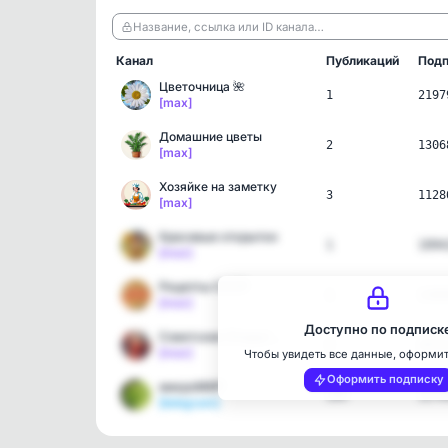
Название, ссылка или ID канала…
Канал
Публикаций
Подп
Цветочница 🌺
1
2197
[max]
Домашние цветы
2
1306
[max]
Хозяйке на заметку
3
1128
[max]
Красивые открытки
1
1094
[max]
Рецепты СССР
1
1388
[max]
Доступно по подписк
Советские Открытки!
2
2015
[max]
Чтобы увидеть все данные, оформи
Оформить подписку
микроМИР
109
1276
[telegram]