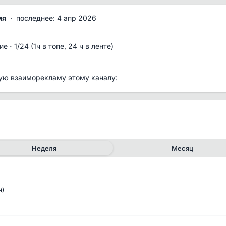
мя
·
последнее: 4 апр 2026
·
ие
1/24 (1ч в топе, 24 ч в ленте)
ую взаиморекламу этому каналу:
Неделя
Месяц
ч)
✕
✕
рия канала