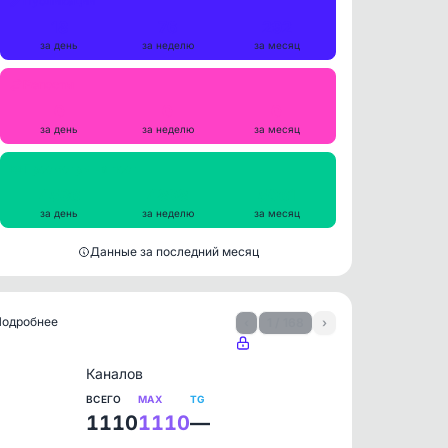
Публикации
18
76
292
за день
за неделю
за месяц
Репосты
0
0
0
за день
за неделю
за месяц
Просмотры на пост
4536
4898
5061
за день
за неделю
за месяц
Данные за последний месяц
 Подробнее
‹
1 / 168
›
Каналов
ВСЕГО
MAX
TG
1110
1110
—