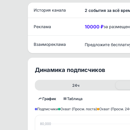
История канала
2 события за всё вре
10000 ₽
Реклама
за размещен
Взаимореклама
Предложите бесплатн
Динамика подписчиков
24ч
График
Таблица
Подписчики
Охват (Просм. поста)
Охват (Просм. 24
80,000
Исто