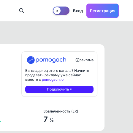
Вход
Регистрация
☀️
реклама
Вы владелец этого канала? Начните
продавать рекламу уже сейчас
вместе с
pomogach.io
Подключить
Вовлеченность (ER)
1
7
%