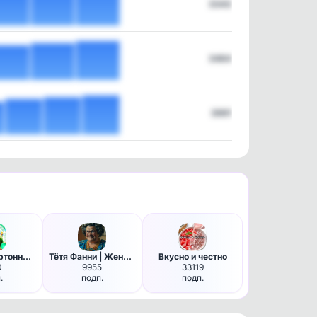
3343
3464
3991
Дурилка картонная | Женский ю…
Тётя Фанни | Женский юмор
Вкусно и честно
0
9955
33119
.
подп.
подп.