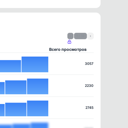
‹
1 / 18
›
Всего просмотров
3057
2230
2745