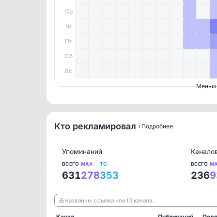
Ср
Чт
Пт
Сб
Вс
Меньш
Кто рекламировал
ℹ️ Подробнее
Упоминаний
Канало
ВСЕГО
MAX
TG
ВСЕГО
M
631
278
353
236
9
Название, ссылка или ID канала…
Канал
Публикаций
Подп