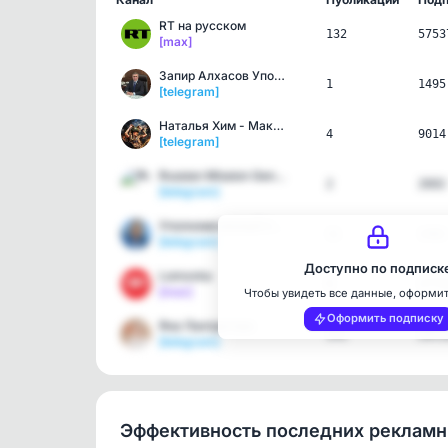
RT на русском
132
5753
[max]
Запир Алхасов Уполномоче…
1
1495
[telegram]
Наталья Хим - Максимус. …
4
9014
[telegram]
Russian Mission Geneva
2
2602
[telegram]
Уполномоченный по правам…
11
1362
[telegram]
Доступно по подписк
Lomovka
8
2775
[max]
Чтобы увидеть все данные, оформи
Оформить подписку
Яна Лантратова
141
2051
[telegram]
Эффективность последних реклам