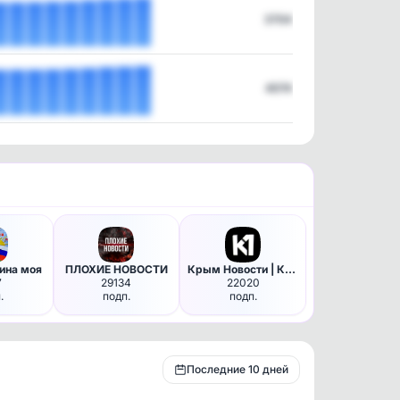
3704
4074
ина моя
ПЛОХИЕ НОВОСТИ
Крым Новости | Крым
7
29134
22020
.
подп.
подп.
Последние 10 дней