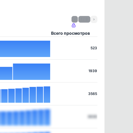
‹
1 / 9
›
Всего просмотров
523
1939
3565
3638