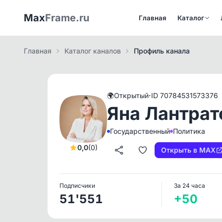
Max
Frame.ru
Главная
Каталог
Главная
Каталог каналов
Профиль канала
·
🌍
Открытый
ID 70784531573376
Яна Лантрат
Государственный
Политика
0,0
(0)
Открыть в MAX
Подписчики
За 24 часа
51'551
+50