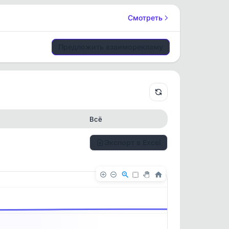
Смотреть
Предложить взаиморекламу
Всё
Экспорт в Excel
✕
✕
. По
ность