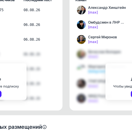
Александр Хинштейн
75
08.08.26
[max]
Омбудсмен в ЛНР Анна Сор…
06.08.26
[max]
Сергей Миронов
06.08.26
[max]
Вячеслав Володин
06.08.26
[max]
Маргарита Симоньян
05.08.26
[telegram]
е
ГРИГОРЬЕВ
4
04.08.26
[max]
те подписку
Чтобы увид
МИД России
82
04.08.26
[max]
ных размещений