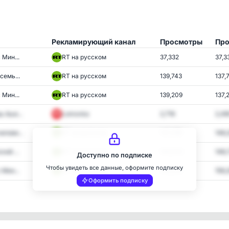
Рекламирующий канал
Просмотры
Про
 Мин...
RT на русском
37,332
37,3
семь...
RT на русском
139,743
137,
 Мин...
RT на русском
139,209
137,
 бью...
Lomovka
2,716
2,49
лове...
RT на русском
147,299
146,
ий ...
RT на русском
149,542
146,
Доступно по подписке
Чтобы увидеть все данные, оформите подписку
 Мин...
RT на русском
159,323
156,
Оформить подписку