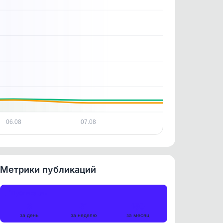
06.08
07.08
Метрики публикаций
Публикации
6
31
150
за день
за неделю
за месяц