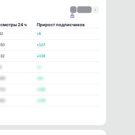
‹
1 / 40
›
смотры 24 ч
Прирост подписчиков
32
+6
750
+127
232
+118
0
+1
284
+42
723
+166
263
+170