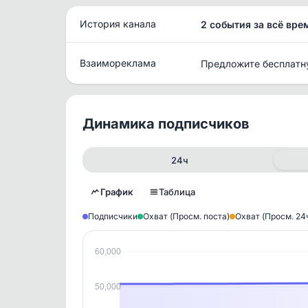
История канала
2 события за всё вре
Взаимореклама
Предложите бесплатн
Динамика подписчиков
24ч
График
Таблица
Подписчики
Охват (Просм. поста)
Охват (Просм. 24
60,000
Исто
В этом
50,000
этим д
Войдите
, чтобы оста