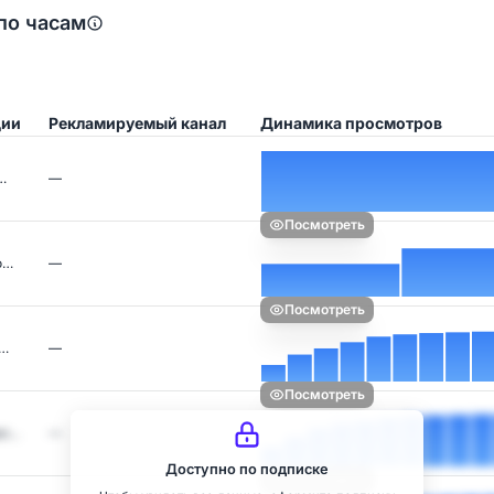
по часам
ции
Рекламируемый канал
Динамика просмотров
…
—
Посмотреть
о…
—
Посмотреть
о…
—
Посмотреть
вл…
—
Доступно по подписке
Посмотреть