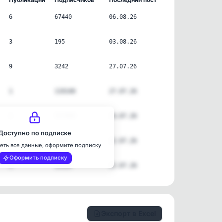
6
67440
06.08.26
3
195
03.08.26
9
3242
27.07.26
1
119140
27.07.26
1
517000
24.07.26
Доступно по подписке
2
5589
22.07.26
еть все данные, оформите подписку
Оформить подписку
3
13529
22.07.26
Экспорт в Excel