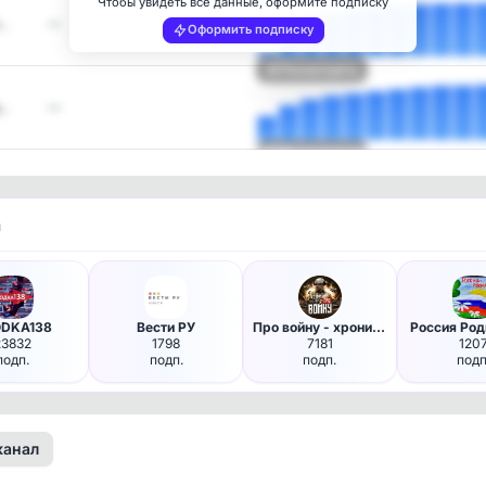
Чтобы увидеть все данные, оформите подписку
м…
—
Оформить подписку
Посмотреть
д…
—
Посмотреть
и
DKA138
Вести РУ
Про войну - хроника боевых де…
Россия Род
23832
1798
7181
120
подп.
подп.
подп.
подп
канал