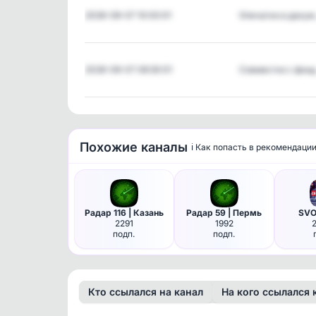
2026-08-07 10:00:01
Опечатки в доку
2026-08-07 08:30:01
Совместно с фон
Похожие каналы
ℹ️ Как попасть в рекомендаци
Радар 116 | Казань
Радар 59 | Пермь
SVO
2291
1992
подп.
подп.
Кто ссылался на канал
На кого ссылался 