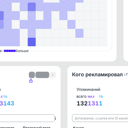
е
Больше
Кого рекламировал
ℹ️
‹
1 / 34
›
в
Упоминаний
AX
TG
ВСЕГО
MAX
TG
3
143
132
131
1
ℹ️
Название, ссылка или ID кана
исчиков
Последний пост
Канал