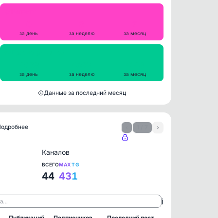
Репосты
0
0
7
за день
за неделю
за месяц
Просмотры на пост
4698
4307
4143
за день
за неделю
за месяц
Данные за последний месяц
 Подробнее
‹
1 / 7
›
Каналов
ВСЕГО
MAX
TG
44
43
1
ℹ️
ла…
Публикаций
Подписчиков
Последний пост