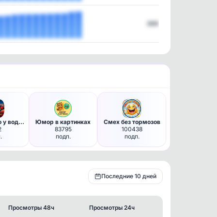
369
Подслушано у водителей Шатура.
Юмор в картинках
Смех без тормозов
2
83795
100438
.
подп.
подп.
Последние 10 дней
Просмотры 48ч
Просмотры 24ч