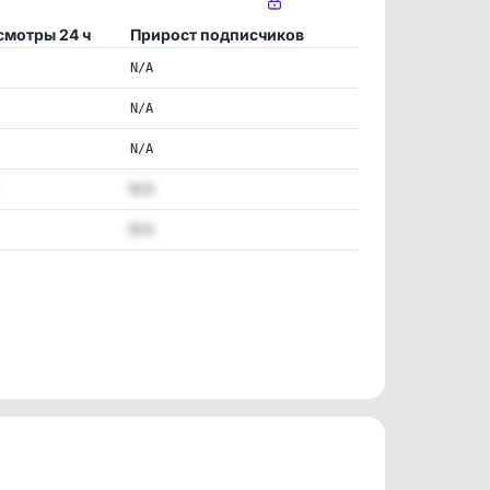
смотры 24 ч
Прирост подписчиков
N/A
N/A
N/A
N/A
N/A