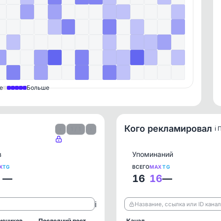
е
Больше
Кого рекламировал
ℹ️
‹
1 / 1
›
в
Упоминаний
X
TG
ВСЕГО
MAX
TG
—
16
16
—
ℹ️
Название, ссылка или ID кана
исчиков
Последний пост
Канал