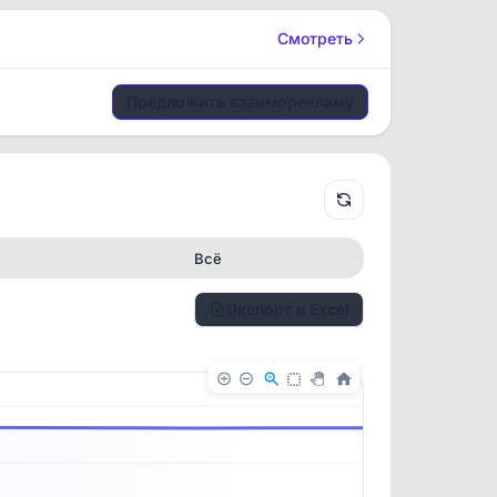
Смотреть
Предложить взаиморекламу
Всё
Экспорт в Excel
✕
✕
. По
ность