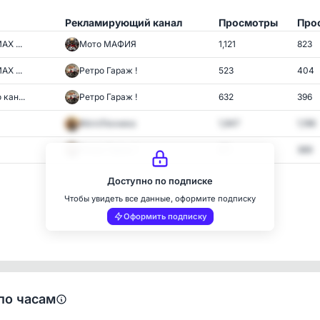
Рекламирующий канал
Просмотры
Про
AX ...
Мото МАФИЯ
1,121
823
AX ...
Ретро Гараж !
523
404
кан...
Ретро Гараж !
632
396
МотоТехника
1,947
1,196
Ретро Гараж !
611
369
Доступно по подписке
Чтобы увидеть все данные, оформите подписку
Оформить подписку
по часам