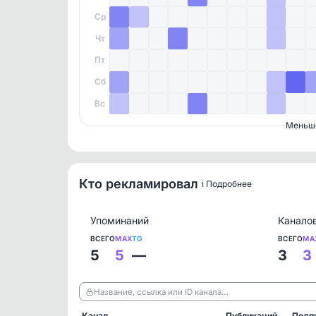
Ср
Чт
Пт
Сб
Вс
Меньш
Кто рекламировал
ℹ️ Подробнее
Упоминаний
Канало
ВСЕГО
MAX
TG
ВСЕГО
MA
5
5
—
3
3
Название, ссылка или ID канала…
Канал
Публикаций
Подп