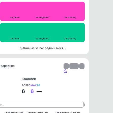
Репосты
0
0
0
за день
за неделю
за месяц
Просмотры на пост
385
400
446
за день
за неделю
за месяц
Данные за последний месяц
 Подробнее
‹
1 / 1
›
Каналов
ВСЕГО
MAX
TG
6
6
—
ℹ️
ла…
Публикаций
Подписчиков
Последний пост