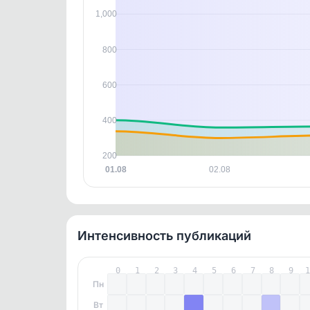
контен
1,000
800
600
400
200
01.08
02.08
Интенсивность публикаций
0
1
2
3
4
5
6
7
8
9
Пн
Вт