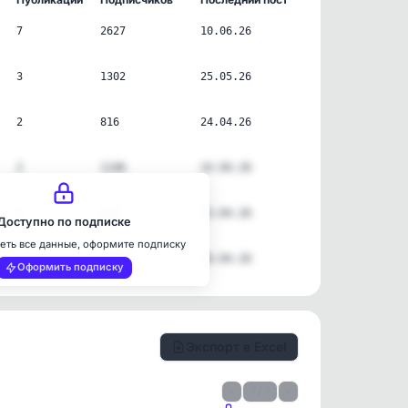
7
2627
10.06.26
3
1302
25.05.26
2
816
24.04.26
2
1146
24.04.26
1
542
23.04.26
Доступно по подписке
еть все данные, оформите подписку
1
2563
20.04.26
Оформить подписку
Экспорт в Excel
‹
1 / 1
›