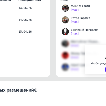
Мото МАФИЯ
14.06.26
[max]
Ретро Гараж !
14.06.26
[max]
Безликий Психолог
15.04.26
[max]
Men's Error l Психология…
[max]
Жизнь Тайлера Дердена
[max]
Чтобы увид
FIGHT CARD🥇
[max]
ных размещений