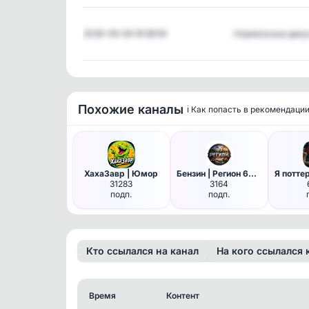
2026-08-06 18:38:59
Нормальные дев
Похожие каналы
ℹ️ Как попасть в рекомендаци
ХахаЗавр | Юмор
Бензин | Регион 63 | Самара
31283
3164
подп.
подп.
Кто ссылался на канал
На кого ссылался 
Время
Контент