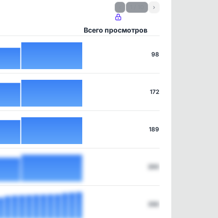
‹
1 / 10
›
Всего просмотров
98
172
189
200
350