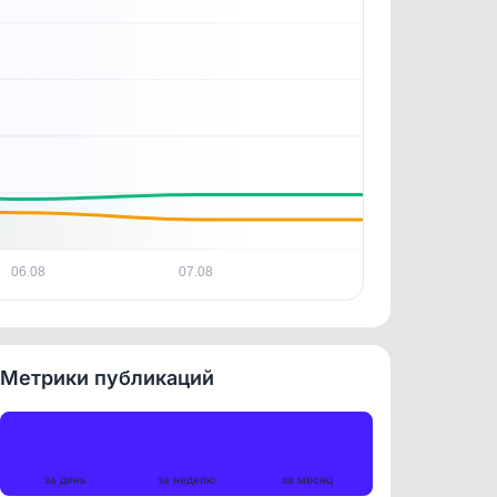
06.08
07.08
Метрики публикаций
Публикации
4
46
167
за день
за неделю
за месяц