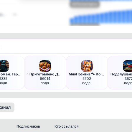
Посмотреть
уш…
—
Посмотреть
и
Я поттероман. Гарри Поттер
° Приготовлено Дома °
МяуПозитив 🐾 Котики
6335
56014
5702
367
подп.
подп.
подп.
подп
канал
Подписчиков
Кто ссылался