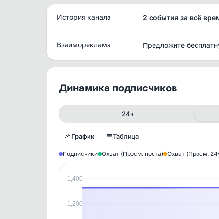
История канала
2 события за всё вре
Взаимореклама
Предложите бесплатн
Динамика подписчиков
24ч
График
Таблица
Подписчики
Охват (Просм. поста)
Охват (Просм. 24
1,400
Исто
В этом
1,200
этим д
Войдите
, чтобы оста