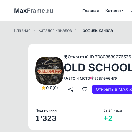
Max
Frame.ru
Главная
Каталог
Главная
Каталог каналов
Профиль канала
·
🌍
Открытый
ID 70808589276536
OLD SCHOOL
Авто и мото
Развлечения
0,0
(0)
Открыть в MAX
Подписчики
За 24 часа
1'323
+2