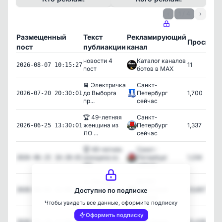
‹
1 / 4
›
Размещенный
Текст
Рекламирующий
Просмот
пост
публиакции
канал
новости 4
Каталог каналов
11
2026-08-07 10:15:27
пост
ботов в MAX
🚆 Электричка
Санкт-
до Выборга
Петербург
1,700
2026-07-20 20:30:01
пр...
сейчас
🏆 49-летняя
Санкт-
женщина из
Петербург
1,337
2026-06-25 13:30:01
ЛО ...
сейчас
🏆 49-летняя
Санкт-
женщина из
Петербург
1,234
2026-06-25 10:30:01
ЛО ...
сейчас
👧 Сегодня
ВЕЛЕС
дети до 18 лет
Страховой
23,657
2026-06-01 12:46:02
Доступно по подписке
с...
брокер
Чтобы увидеть все данные, оформите подписку
👁️ Главные
Оформить подписку
новости
Мой Питер
10,439
2026-05-29 17:00:04