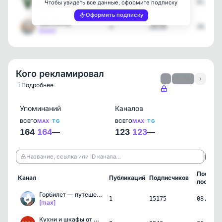
1
259
01.06.2
Чтобы увидеть все данные, оформите подписку
[max]
Оформить подписку
Мой Питер
3
28136
29.05.2
[max]
Кого рекламировал
‹
1 / 18
›
ℹ️ Подробнее
Упоминаний
Каналов
ВСЕГО
MAX
TG
ВСЕГО
MAX
TG
164
164
—
123
123
—
ℹ️
Название, ссылка или ID канала…
Послед
Канал
Публикаций
Подписчиков
пост
Горбилет — путешествия с…
1
15175
08.08.2
[max]
Кухни и шкафы от фабрики…