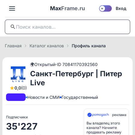
Max
Frame.ru
Вход
☀️
Главная
Каталог каналов
Профиль канала
·
🌍
Открытый
ID 70841170392560
Санкт-Петербург | Питер
Live
0,0
(0)
A+
РКН
Новости и СМИ
Государственный
реклама
Подписчики
35'227
Вы владелец этого
канала? Начните
продавать рекламу