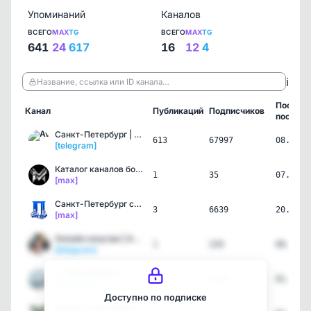
Упоминаний
Каналов
ВСЕГО
MAX
TG
ВСЕГО
MAX
TG
641
24
617
16
12
4
ℹ️
Название, ссылка или ID канала…
Послед
Канал
Публикаций
Подписчиков
пост
Санкт-Петербург | Питер …
613
67997
08.08.2
[telegram]
Каталог каналов ботов в …
1
35
07.08.2
[max]
Санкт-Петербург сейчас
3
6639
20.07.2
[max]
Онлайн изнутри | Анастас…
1
229
09.06.2
[telegram]
🍳 Жена Бибога
2
1534
01.06.2
[telegram]
Доступно по подписке
ВЕЛЕС Страховой брокер