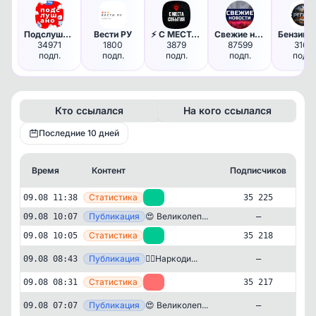
Подслушано Тюмень в MAX
Вести РУ
⚡️ С МЕСТА СОБЫТИЯ - актуальн…
Свежие новости
34971
1800
3879
87599
3169
подп.
подп.
подп.
подп.
подп.
Кто ссылался
На кого ссылался
Последние 10 дней
Время
Контент
Подписчиков
К
—
Статистика
09.08 11:38
+7
35 225
—
Публикация
😍 Великолеп...
09.08 10:07
—
—
Статистика
09.08 10:05
+1
35 218
Публикация
[te
👮‍♂️Наркоди...
09.08 08:43
—
—
Статистика
09.08 08:31
-1
35 217
Публикация
[te
😍 Великолеп...
09.08 07:07
—