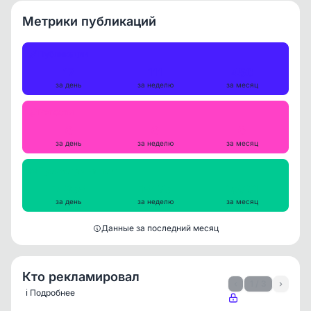
Метрики публикаций
Публикации
17
111
450
за день
за неделю
за месяц
Репосты
0
0
0
за день
за неделю
за месяц
Просмотры на пост
14365
15476
15001
за день
за неделю
за месяц
Данные за последний месяц
Кто рекламировал
‹
1 / 3
›
ℹ️ Подробнее