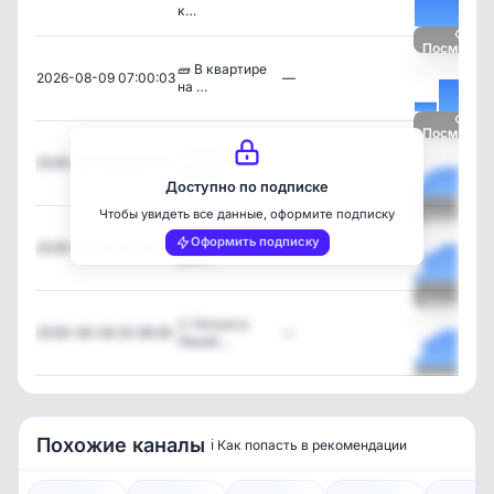
к…
Посмотре
🧱 В квартире
2026-08-09 07:00:03
—
на …
Посмотре
🐴 Лошадь
2026-08-08 22:07:13
—
против …
Доступно по подписке
Чтобы увидеть все данные, оформите подписку
Посмотре
Только один
Оформить подписку
2026-08-08 20:37:57
—
день…
Посмотре
☃️ Ночью в
2026-08-08 20:36:26
—
Леноб…
Посмотре
Похожие каналы
ℹ️ Как попасть в рекомендации