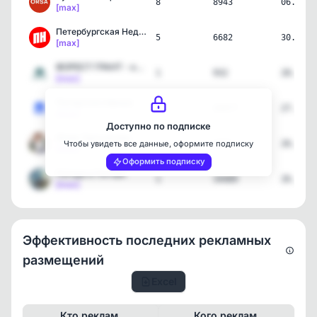
8
8943
06.08.2
[max]
Петербургская Недвижимос…
5
6682
30.07.2
[max]
ФОРЕСТ ГРАНТ - кухни на …
1
932
28.07.2
[max]
Питерская Афиша
3
43677
27.07.2
[max]
Доступно по подписке
Юлия Третьякова: своя кв…
1
1071
26.07.2
Чтобы увидеть все данные, оформите подписку
[max]
Оформить подписку
Погода в Питере
1
34489
26.07.2
[max]
Эффективность последних рекламных
размещений
Excel
Кто реклам.
Кого реклам.