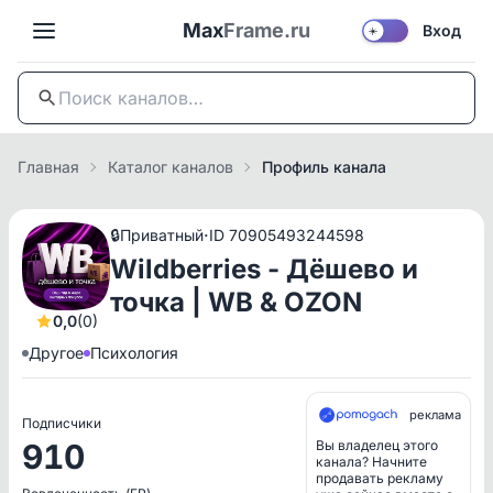
Max
Frame.ru
Вход
☀️
Главная
Каталог каналов
Профиль канала
·
🔒
Приватный
ID 70905493244598
Wildberries - Дёшево и
точка | WB & OZON
0,0
(0)
Другое
Психология
реклама
Подписчики
910
Вы владелец этого
канала? Начните
продавать рекламу