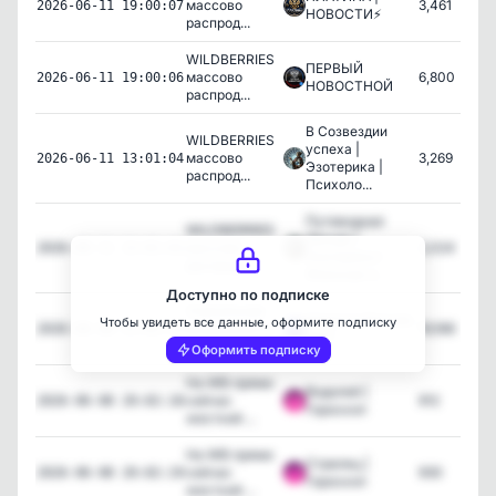
массово
3,461
2026-06-11 19:00:07
НОВОСТИ⚡️
распрод...
WILDBERRIES
ПЕРВЫЙ
массово
6,800
2026-06-11 19:00:06
НОВОСТНОЙ
распрод...
В Созвездии
WILDBERRIES
успеха |
массово
3,269
2026-06-11 13:01:04
Эзотерика |
распрод...
Психоло...
Путеводная
WILDBERRIES
Звезда |
массово
2,024
2026-06-11 13:01:01
Эзотерика |
распрод...
Женская э...
Доступно по подписке
Уникальная
Новости России
Чтобы увидеть все данные, оформите подписку
возможность
19,166
2026-06-08 21:01:12
24/7
полу...
Оформить подписку
На WB прямо
Водолей |
сейчас
912
2026-06-08 20:02:18
Гороскоп
жесткий ...
На WB прямо
Стрелец |
сейчас
930
2026-06-08 20:02:19
Гороскоп
жесткий ...