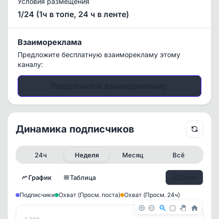
Условия размещения
1/24 (1ч в топе, 24 ч в ленте)
Взаимореклама
Предложите бесплатную взаиморекламу этому
каналу:
Предложить взаиморекламу
Динамика подписчиков
24ч
Неделя
Месяц
Всё
Excel
График
Таблица
Подписчики
Охват (Просм. поста)
Охват (Просм. 24ч)