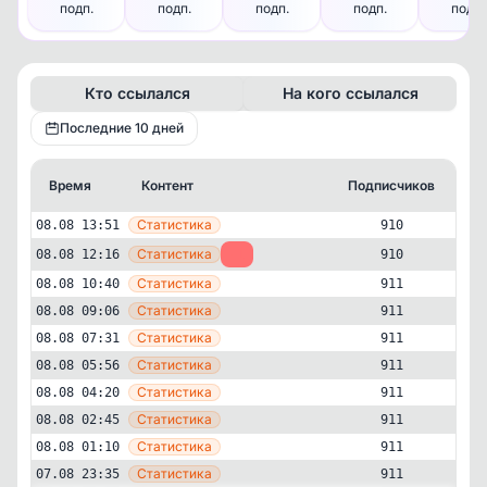
подп.
подп.
подп.
подп.
подп.
Кто ссылался
На кого ссылался
Последние 10 дней
Время
Контент
Подписчиков
Кт
—
Статистика
08.08 13:51
910
—
Статистика
08.08 12:16
-1
910
—
Статистика
08.08 10:40
911
—
Статистика
08.08 09:06
911
—
Статистика
08.08 07:31
911
—
Статистика
08.08 05:56
911
—
Статистика
08.08 04:20
911
—
Статистика
08.08 02:45
911
Другое
Психология
—
Статистика
✕
08.08 01:10
911
Wildberries - Дёшево и точка | WB &
—
Статистика
07.08 23:35
911
OZON