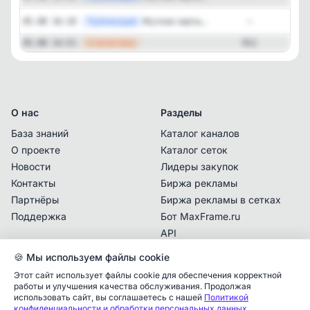
Публикация
[tel
Жуткие черты...
05.08 16:10
—
—
Статистика
05.08 14:51
911
О нас
Разделы
База знаний
Каталог каналов
О проекте
Каталог сеток
Новости
Лидеры закупок
Контакты
Биржа рекламы
Партнёры
Биржа рекламы в сетках
Поддержка
Бот MaxFrame.ru
API
🍪 Мы используем файлы cookie
Документы
Этот сайт использует файлы cookie для обеспечения корректной
Политика
работы и улучшения качества обслуживания. Продолжая
Аналитика упоминаний
конфиденциальности
✕
использовать сайт, вы соглашаетесь с нашей
Политикой
конфиденциальности и обработки персональных данных
.