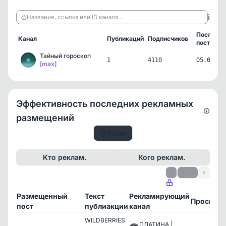
ℹ️
Название, ссылка или ID канала…
Последни
Канал
Публикаций
Подписчиков
пост
Тайный гороскоп
1
4110
05.06.26
[max]
Эффективность последних рекламных
размещений
Excel
Кто реклам.
Кого реклам.
‹
1 / 3
›
Размещенный
Текст
Рекламирующий
Просмот
пост
публиакции
канал
WILDBERRIES
ПЛАТИНА |