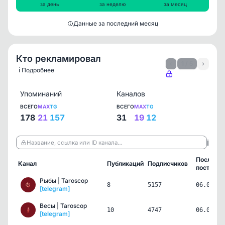
за день
за неделю
за месяц
Данные за последний месяц
Кто рекламировал
‹
1 / 5
›
ℹ️ Подробнее
Упоминаний
Каналов
ВСЕГО
MAX
TG
ВСЕГО
MAX
TG
178
21
157
31
19
12
ℹ️
Название, ссылка или ID канала…
Последн
Канал
Публикаций
Подписчиков
пост
Рыбы | Taroscop
8
5157
06.08.26
[telegram]
Весы | Taroscop
10
4747
06.08.26
[telegram]