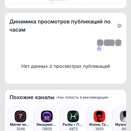
Динамика просмотров публикаций по
часам
‹
1 / 1
›
Нет данных о просмотрах публикаций
Похожие каналы
ℹ️ Как попасть в рекомендации
Доступно по подписке
Чтобы увидеть все данные, оформите подписку
Оформить подписку
Магия чисел | Нумерология | Э…
Эмоциональный интеллект | Пси…
Рыбы • Правдивый гороскоп
Жизнь Тайлера Дердена
3246
13633
4873
1000
9425