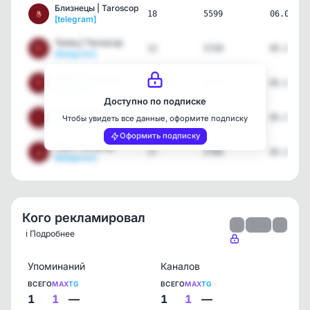
Близнецы | Taroscop
18
5599
06.08.26
[telegram]
Телец | Taroscop
12
5728
05.08.26
[telegram]
Овен | Taroscop
17
5574
05.08.26
[telegram]
Доступно по подписке
Водолей | Taroscop
11
4992
05.08.26
Чтобы увидеть все данные, оформите подписку
[telegram]
Оформить подписку
Лев | Taroscop
17
5709
05.08.26
[telegram]
Кого рекламировал
‹
1 / 1
›
ℹ️ Подробнее
Упоминаний
Каналов
ВСЕГО
MAX
TG
ВСЕГО
MAX
TG
1
1
—
1
1
—