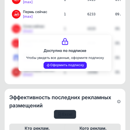
[max]
Пермь сейчас
1
6233
09.08.2
[max]
Сочи сейчас
1
4319
09.08.2
[max]
Саратов сейчас
1
6174
09.08.2
[max]
Доступно по подписке
Подскажите • Пособия и Л…
1
64854
09.08.2
Чтобы увидеть все данные, оформите подписку
[max]
Оформить подписку
Краснодар сейчас
1
15594
09.08.2
[max]
Эффективность последних рекламных
размещений
Excel
Кто реклам.
Кого реклам.