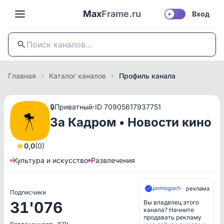
Max
Frame.ru
Вход
☀️
Главная
Каталог каналов
Профиль канала
·
🔒
Приватный
ID 70905617937751
За Кадром • Новости кино
0,0
(0)
Культура и искусство
Развлечения
реклама
Подписчики
31'076
Вы владелец этого
канала? Начните
продавать рекламу