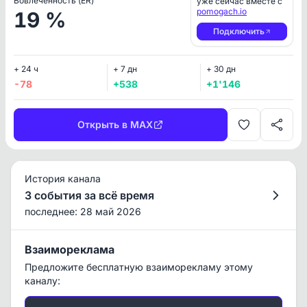
Вовлеченность (ER)
уже сейчас вместе с
pomogach.io
19 %
Подключить
+ 24 ч
+ 7 дн
+ 30 дн
-78
+538
+1'146
Открыть в MAX
История канала
3 события за всё время
последнее: 28 май 2026
Взаимореклама
Предложите бесплатную взаиморекламу этому
каналу: