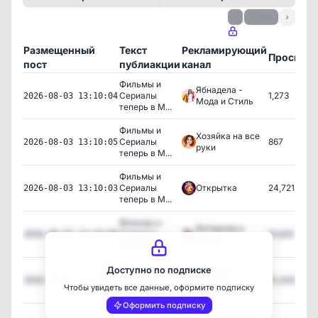
‹
1 / 69
›
Размещенный
Текст
Рекламирующий
Просмот
пост
публиакции
канал
Фильмы и
Ябнадела -
Сериалы
1,273
2026-08-03 13:10:04
Мода и Стиль
теперь в M...
Фильмы и
Хозяйка на все
Сериалы
867
2026-08-03 13:10:05
руки
теперь в M...
Фильмы и
Сериалы
Открытка
24,721
2026-08-03 13:10:03
теперь в M...
Фильмы и
Интерьер и
Сериалы
15,625
2026-08-03 13:10:06
Декор
теперь в M...
Фильмы и
Вкусно и
Доступно по подписке
Сериалы
дешево •
10,409
2026-08-03 13:10:07
Чтобы увидеть все данные, оформите подписку
теперь в M...
Рецепты
Оформить подписку
Фильмы и
Будь Здоров💊