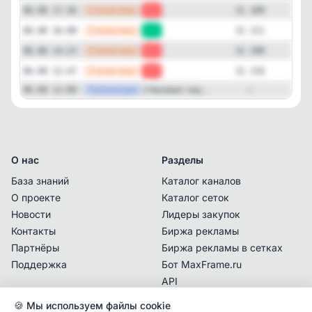
—
Статистика
06.08 17:36
-2
31 209
—
Статистика
06.08 16:00
+2
31 211
—
Статистика
06.08 14:23
-7
31 209
—
Статистика
06.08 12:47
-1
31 216
—
Публикация
«Человек-пау...
06.08 12:00
—
О нас
Разделы
База знаний
Каталог каналов
О проекте
Каталог сеток
Новости
Лидеры закупок
Контакты
Биржа рекламы
Партнёры
Биржа рекламы в сетках
Поддержка
Бот MaxFrame.ru
API
🍪 Мы используем файлы cookie
Документы