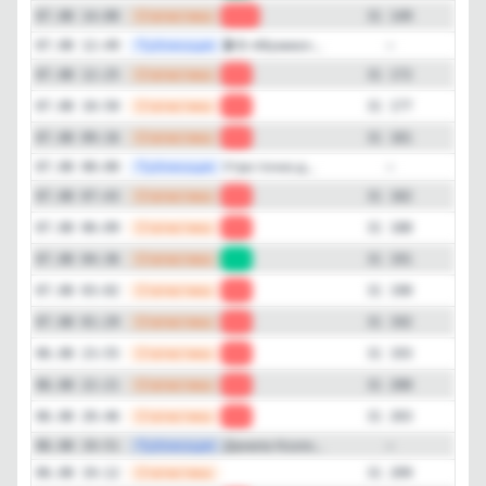
—
Статистика
07.08 14:00
-23
31 149
—
Публикация
🎬 В «Мумию»...
07.08 12:49
—
—
Статистика
07.08 12:25
-5
31 172
—
Статистика
07.08 10:50
-4
31 177
—
Статистика
07.08 09:16
-1
31 181
—
Публикация
Утро точно д...
07.08 08:00
—
—
Статистика
07.08 07:43
-6
31 182
—
Статистика
07.08 06:09
-3
31 188
—
Статистика
07.08 04:36
+1
31 191
—
Статистика
07.08 03:02
-2
31 190
—
Статистика
07.08 01:29
-1
31 192
—
Статистика
06.08 23:55
-7
31 193
—
Статистика
06.08 22:21
-3
31 200
—
Статистика
06.08 20:46
-6
31 203
—
Публикация
Данила Козло...
06.08 19:51
—
—
Статистика
06.08 19:12
31 209