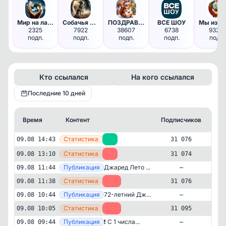
Мир на ладони
Собачья планета | Собаки Пёси…
ПОЗДРАВЛЕНИЯ НА КАЖДЫЙ ДЕНЬ
ВСЕ ШОУ
2325
7922
38607
6738
93291
подп.
подп.
подп.
подп.
подп.
Кто ссылался
На кого ссылался
Последние 10 дней
Время
Контент
Подписчиков
Кт
—
Статистика
09.08 14:43
+2
31 076
—
Статистика
09.08 13:10
-2
31 074
—
Публикация
Джаред Лето ...
09.08 11:44
—
—
Статистика
09.08 11:38
-19
31 076
—
Публикация
72-летний Дж...
09.08 10:44
—
—
Статистика
09.08 10:05
-12
31 095
—
Публикация
❗️ С 1 числа...
09.08 09:44
—