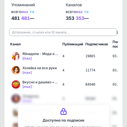
Упоминаний
Каналов
ВСЕГО
MAX
TG
ВСЕГО
MAX
TG
481
481
—
353
353
—
ℹ️
Название, ссылка или ID канала…
Послед
Канал
Публикаций
Подписчиков
пост
Ябнадела - Мода и Стиль
4
19865
03.08.2
[max]
Хозяйка на все руки
4
11774
03.08.2
[max]
Вкусно и дешево • Рецепты
4
84940
03.08.2
[max]
Открытка
3
99160
03.08.2
[max]
Интерьер и Декор
3
80234
03.08.2
[max]
Доступно по подписке
Будь Здоров💊 Домашний до…