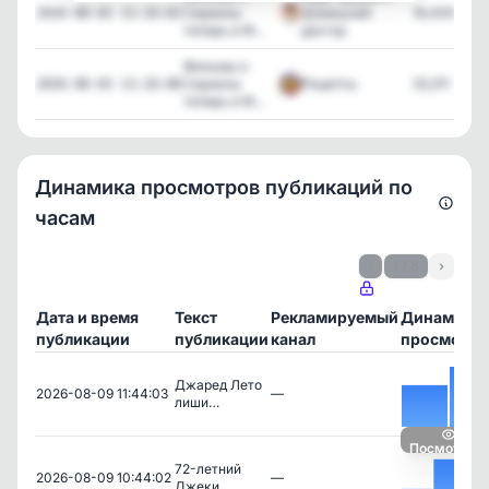
Сериалы
Домашний
16,409
2026-08-03 13:10:02
теперь в M...
доктор
Фильмы и
Сериалы
Рецепты
33,311
2026-08-03 13:10:08
теперь в M...
Динамика просмотров публикаций по
часам
‹
1 / 8
›
Дата и время
Текст
Рекламируемый
Динамика
публикации
публикации
канал
просмотро
Джаред Лето
2026-08-09 11:44:03
—
лиши…
Посмотреть
72-летний
2026-08-09 10:44:02
—
Джеки …