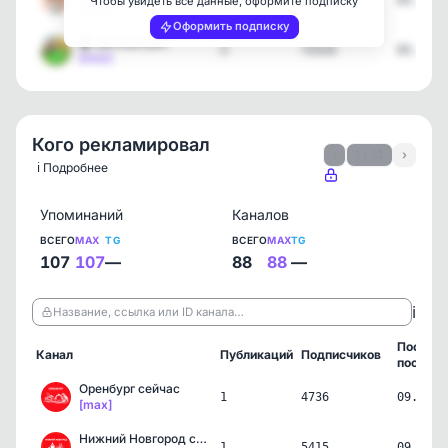
4
272419
03.08.2
Чтобы увидеть все данные, оформите подписку
[max]
Оформить подписку
🏠 Дачный рай
3
72524
03.08.2
[max]
Кого рекламировал
‹
1 / 13
›
ℹ️ Подробнее
Упоминаний
Каналов
ВСЕГО
MAX
TG
ВСЕГО
MAX
TG
107
107
—
88
88
—
ℹ️
Название, ссылка или ID канала…
Послед
Канал
Публикаций
Подписчиков
пост
Оренбург сейчас
1
4736
09.08.2
[max]
Нижний Новгород сейчас
1
5415
09.08.2