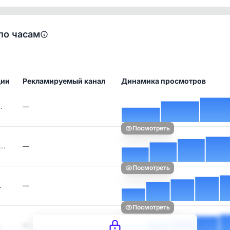
по часам
ции
Рекламируемый канал
Динамика просмотров
…
—
Посмотреть
ц…
—
Посмотреть
…
—
Посмотреть
…
—