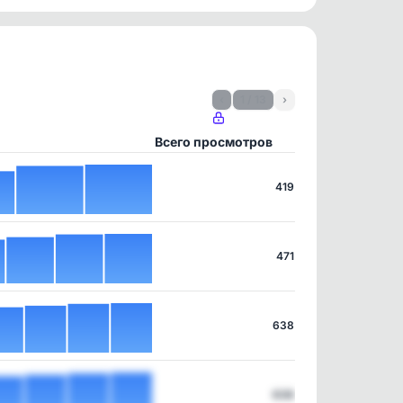
‹
1 / 13
›
Всего просмотров
419
471
638
638