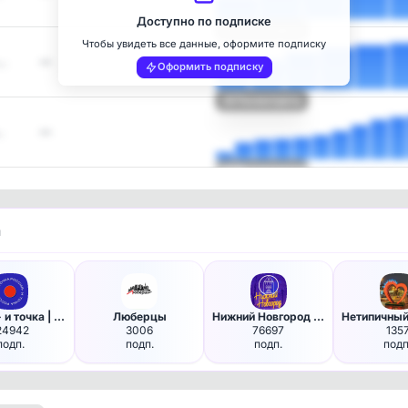
Доступно по подписке
Посмотреть
Чтобы увидеть все данные, оформите подписку
 …
—
Оформить подписку
Посмотреть
…
—
Посмотреть
и
Россия - и точка | Новости
Люберцы
Нижний Новгород в MAX | NN_TO…
24942
3006
76697
135
подп.
подп.
подп.
подп