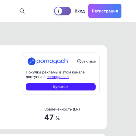
Вход
Регистрация
☀️
реклама
Покупка рекламы в этом канале
доступна в
pomogach.io
Купить
Вовлеченность (ER)
47
%