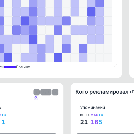
е
Больше
Кого рекламировал
ℹ️
‹
1 / 1
›
в
Упоминаний
X
TG
ВСЕГО
MAX
TG
1
21
16
5