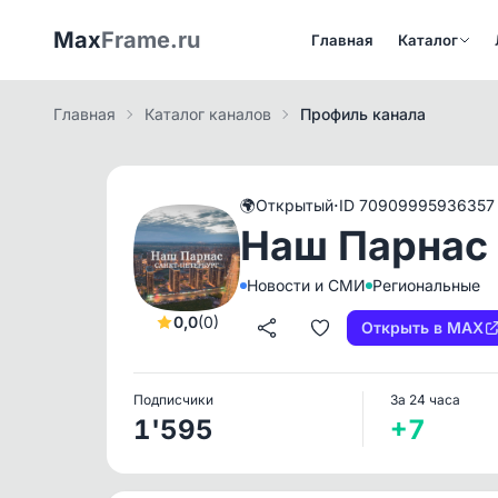
Max
Frame.ru
Главная
Каталог
Главная
Каталог каналов
Профиль канала
·
🌍
Открытый
ID 70909995936357
Наш Парнас 
Новости и СМИ
Региональные
0,0
(0)
Открыть в MAX
Подписчики
За 24 часа
1'595
+7