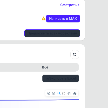
Смотреть
Написать в MAX
Предложить взаиморекламу
Всё
Экспорт в Excel
✕
✕