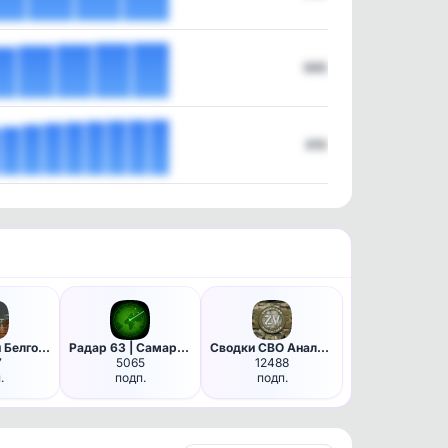
695
810
Нетипичный Белгород
Радар 63 | Самара и Тольятти
Сводки СВО Аналитика. Вперед …
7
5065
12488
.
подп.
подп.