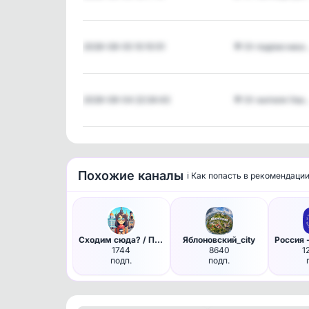
2026-08-05 10:10:51
💬 От подписчика
2026-08-04 22:34:43
💬 От жителя Ува
Похожие каналы
ℹ️ Как попасть в рекомендаци
Сходим сюда? / Питер
Яблоновский_city
1744
8640
1
подп.
подп.