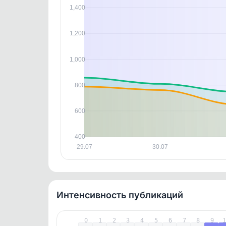
В этом
1,400
этим д
Войдите
, чтобы оста
контен
1,200
1,000
800
600
400
29.07
30.07
Интенсивность публикаций
0
1
2
3
4
5
6
7
8
9