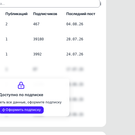
ℹ️
ла…
Публикаций
Подписчиков
Последний пост
2
467
04.08.26
1
39180
28.07.26
1
3992
24.07.26
1
87
17.07.26
2
12206
26.06.26
Доступно по подписке
4
176
19.06.26
еть все данные, оформите подписку
Оформить подписку
2
11903
10.06.26