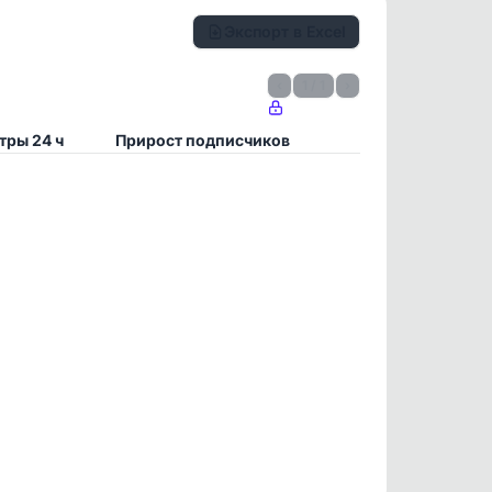
Экспорт в Excel
‹
1 / 1
›
тры 24 ч
Прирост подписчиков