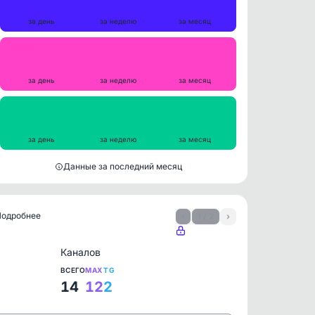
15
53
221
за день
за неделю
за месяц
Репосты
0
0
0
за день
за неделю
за месяц
Просмотры на пост
750
758
729
за день
за неделю
за месяц
Данные за последний месяц
 Подробнее
‹
1 / 2
›
Каналов
ВСЕГО
MAX
TG
14
12
2