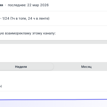
мя
·
последнее: 22 мар 2026
·
1/24 (1ч в топе, 24 ч в ленте)
ую взаиморекламу этому каналу:
Неделя
Месяц
ч)
✕
✕
рия канала