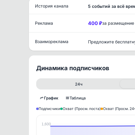
История канала
5 событий за всё вре
400 ₽
Реклама
за размещение
Взаимореклама
Предложите бесплатн
Динамика подписчиков
24ч
График
Таблица
Подписчики
Охват (Просм. поста)
Охват (Просм. 24
1,600
Исто