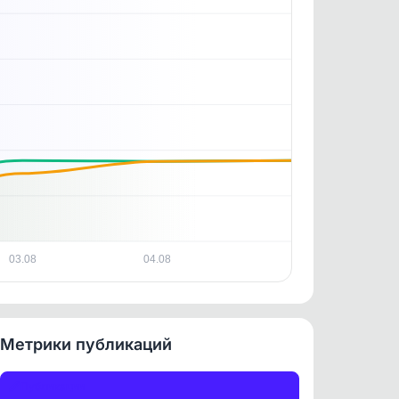
. По
ность
03.08
04.08
Метрики публикаций
Публикации