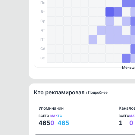
Пн
Вт
Ср
Чт
Пт
Сб
Вс
Меньш
Кто рекламировал
ℹ️ Подробнее
Упоминаний
Канало
ВСЕГО
MAX
TG
ВСЕГО
MA
465
0
465
1
0