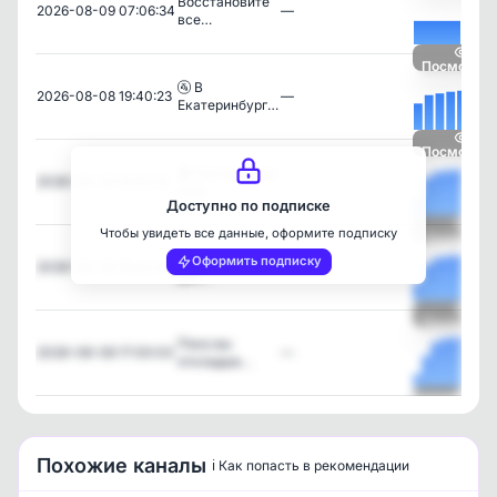
Восстановите
2026-08-09 07:06:34
—
все…
Посмотрет
🚰 В
2026-08-08 19:40:23
—
Екатеринбург…
Посмотрет
🪣 Находчивый
2026-08-08 18:35:25
—
муж…
Доступно по подписке
Чтобы увидеть все данные, оформите подписку
Посмотрет
Зубы за один
Оформить подписку
2026-08-08 18:32:38
—
ден…
Посмотрет
Пока вы
2026-08-08 17:00:03
—
откладыв…
Посмотрет
Похожие каналы
ℹ️ Как попасть в рекомендации