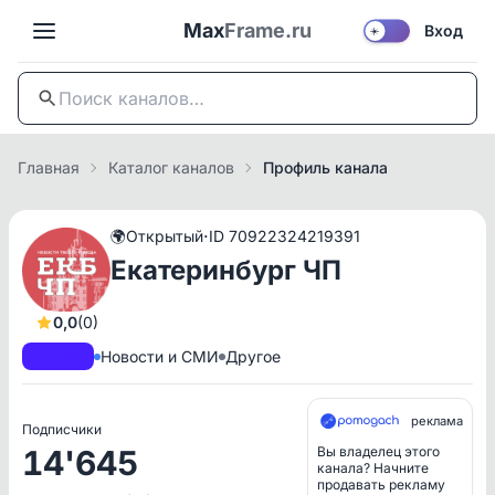
Max
Frame.ru
Вход
☀️
Главная
Каталог каналов
Профиль канала
·
🌍
Открытый
ID 70922324219391
Екатеринбург ЧП
0,0
(0)
A+
РКН
Новости и СМИ
Другое
реклама
Подписчики
14'645
Вы владелец этого
канала? Начните
продавать рекламу