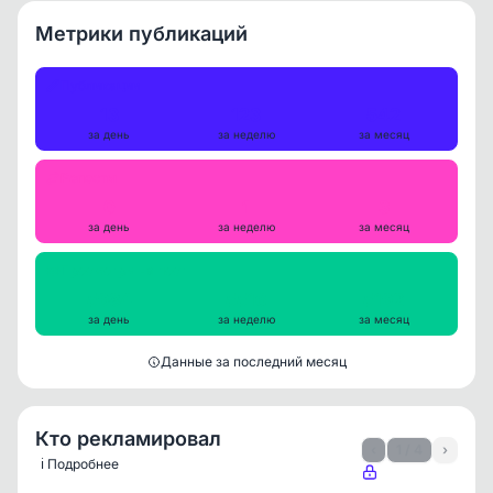
Метрики публикаций
Публикации
13
123
542
за день
за неделю
за месяц
Репосты
0
1
3
за день
за неделю
за месяц
Просмотры на пост
5984
5516
5192
за день
за неделю
за месяц
Данные за последний месяц
Кто рекламировал
‹
1 / 4
›
ℹ️ Подробнее