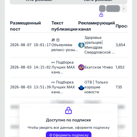
‹
1 / 19
›
Размещенный
Текст
Рекламирующий
Просмот
пост
публиакции
канал
Здоровье
🎁 😍
уральцев|
Объявляем
3,654
2026-08-07 10:01:17
Минздрав
релакс-розы...
Свердловской ...
👀 Подборка
Лучших MAX
Екатское Чтиво
1,652
2026-08-03 14:15:02
кана...
👀 Подборка
ОТВ | Только
Лучших MAX
хорошие
735
2026-08-03 13:51:39
кана...
новости
👀 Подборка
4 Канал I
Лучших MAX
Новости
1,986
2026-08-03 13:51:31
кана...
Екатеринбурга
Доступно по подписке
👀 Подборка
КУ66 Каменск-
Лучших MAX
2,767
2026-08-01 19:29:18
Чтобы увидеть все данные, оформите подписку
Уральский
кана...
Оформить подписку