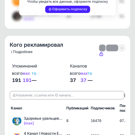
11
6292
01.08.2
Чтобы увидеть все данные, оформите подписку
[max]
Оформить подписку
Zloy_ekb 18+ | Злой Екат…
20
27740
01.08.2
[max]
Кого рекламировал
‹
1 / 6
›
ℹ️ Подробнее
Упоминаний
Каналов
ВСЕГО
MAX
TG
ВСЕГО
MAX
TG
191
191
—
37
37
—
ℹ️
Название, ссылка или ID канала…
Послед
Канал
Публикаций
Подписчиков
пост
Здоровье уральцев|Минздр…
8
16470
07.08.2
[max]
4 Канал I Новости Екатер…