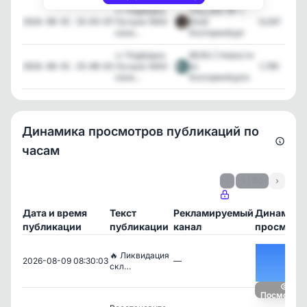
👀 Подборка
Zloy_ekb 18+ |
Лучших MAX
Злой
6,097
2026-08-01 19:03:07
кана...
Екатеринбург
👀 Подборка
66.RU | Новости
Лучших MAX
из
1,785
2026-08-01 19:00:01
кана...
Екатеринбурга
Динамика просмотров публикаций по
часам
‹
1 / 30
›
Дата и время
Текст
Рекламируемый
Динамика
публикации
публикации
канал
просмотр
🔥 Ликвидация
2026-08-09 08:30:03
—
скл…
Посмотрет