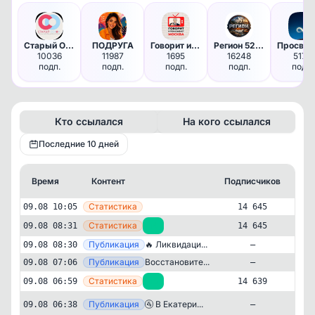
Старый Оскол НОВОСТИ
ПОДРУГА
Говорит и показывает Москва
Регион 52 | Нижний Новгород |…
10036
11987
1695
16248
5179
подп.
подп.
подп.
подп.
подп.
Кто ссылался
На кого ссылался
Последние 10 дней
Время
Контент
Подписчиков
Кт
—
Статистика
09.08 10:05
14 645
—
Статистика
09.08 08:31
+6
14 645
—
Публикация
🔥 Ликвидаци...
09.08 08:30
—
—
Публикация
Восстановите...
09.08 07:06
—
—
Статистика
09.08 06:59
+5
14 639
Публикация
[tel
🚰 В Екатери...
09.08 06:38
—