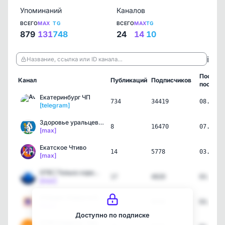
Упоминаний
Каналов
ВСЕГО
MAX
TG
ВСЕГО
MAX
TG
879
131
748
24
14
10
ℹ️
Название, ссылка или ID канала…
Послед
Канал
Публикаций
Подписчиков
пост
Екатеринбург ЧП
734
34419
08.08.2
[telegram]
Здоровье уральцев|Минздр…
8
16470
07.08.2
[max]
Екатское Чтиво
14
5778
03.08.2
[max]
ОТВ | Только хорошие нов…
17
4020
03.08.2
[max]
4 Канал I Новости Екатер…
15
6216
03.08.2
[max]
Доступно по подписке
КУ66 Каменск-Уральский