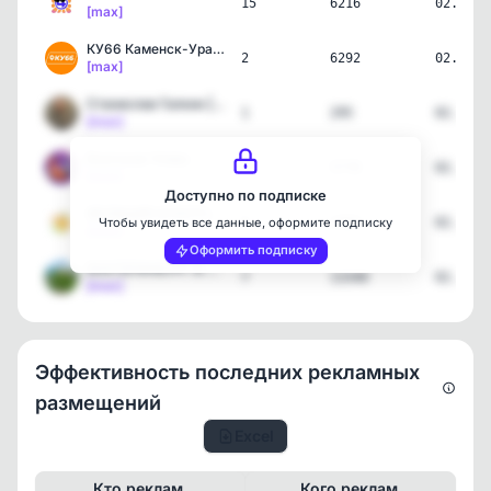
15
6216
02.08.2
[max]
КУ66 Каменск-Уральский
2
6292
02.08.2
[max]
Станислав Галкин | Обмен…
1
295
02.08.2
[max]
Екатское Чтиво
16
5778
02.08.2
[max]
Доступно по подписке
ФЕЛИЦИЯ АГЕНТСТВО ПУТЕШЕ…
5
1463
02.08.2
Чтобы увидеть все данные, оформите подписку
[max]
Оформить подписку
ЕКАТЕРИНБУРГ В MAX 🦎
7
13340
02.08.2
[max]
Эффективность последних рекламных
размещений
Excel
Кто реклам.
Кого реклам.