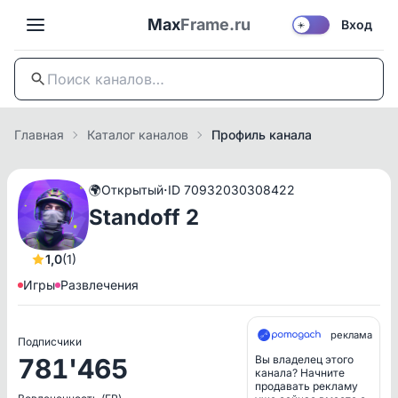
Max
Frame.ru
Вход
☀️
Главная
Каталог каналов
Профиль канала
·
🌍
Открытый
ID 70932030308422
Standoff 2
1,0
(1)
Игры
Развлечения
реклама
Подписчики
781'465
Вы владелец этого
канала? Начните
продавать рекламу