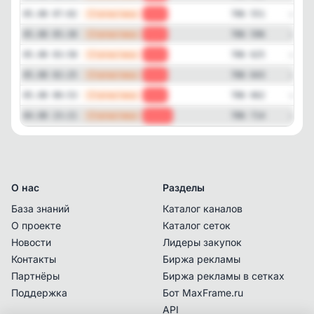
—
Статистика
05.08 07:02
-45
786 551
—
Статистика
05.08 05:30
-29
786 596
—
Статистика
05.08 03:58
-18
786 625
—
Статистика
05.08 02:25
-19
786 643
—
Статистика
05.08 00:53
-52
786 662
—
Статистика
04.08 23:21
-109
786 714
О нас
Разделы
База знаний
Каталог каналов
О проекте
Каталог сеток
Новости
Лидеры закупок
Контакты
Биржа рекламы
Партнёры
Биржа рекламы в сетках
Поддержка
Бот MaxFrame.ru
API