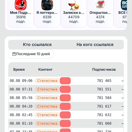
Моя Подружка
Я поттероман. Гарри Поттер
Записки алкоголика
Открытки с Добрым утром!
ВСЕ Ш
35916
6339
44709
4374
6730
подп.
подп.
подп.
подп.
подп.
Кто ссылался
На кого ссылался
Последние 10 дней
Время
Контент
Подписчиков
Кто
—
Статистика
08.08 09:06
-86
781 465
—
Статистика
08.08 07:31
-33
781 551
—
Статистика
08.08 05:56
-33
781 584
—
Статистика
08.08 04:20
-15
781 617
—
Статистика
08.08 02:45
-28
781 632
—
Статистика
08.08 01:10
-66
781 660
—
Статистика
07.08 23:35
-77
781 726