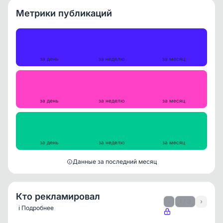
Метрики публикаций
Публикации
3
16
81
за день
за неделю
за месяц
Репосты
0
0
18
за день
за неделю
за месяц
Просмотры на пост
110085
100289
123349
за день
за неделю
за месяц
Данные за последний месяц
Кто рекламировал
‹
1 / 3
›
ℹ️ Подробнее