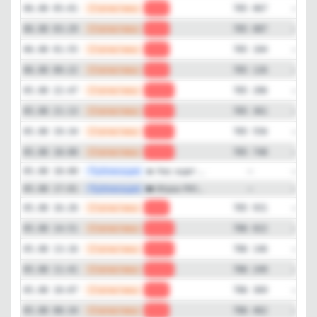
—
Статистика
06.08 05:01
-20
785 067
—
Статистика
06.08 03:29
-17
785 087
—
Статистика
06.08 01:55
-22
785 104
—
Статистика
06.08 00:22
-80
785 126
—
Статистика
05.08 22:47
-155
785 206
—
Статистика
05.08 21:13
-195
785 361
—
Статистика
05.08 19:34
-192
785 556
—
Статистика
05.08 18:00
-183
785 748
—
Публикация
🔥 Нас ждет ...
05.08 18:00
—
—
Публикация
❤️ Игрок PA1...
05.08 17:01
—
—
Статистика
05.08 16:26
-91
785 931
—
Статистика
05.08 14:51
-124
786 022
—
Статистика
05.08 13:16
-103
786 146
—
Статистика
05.08 11:41
-120
786 249
—
Статистика
05.08 10:07
-93
786 369
—
Статистика
05.08 08:34
-89
786 462