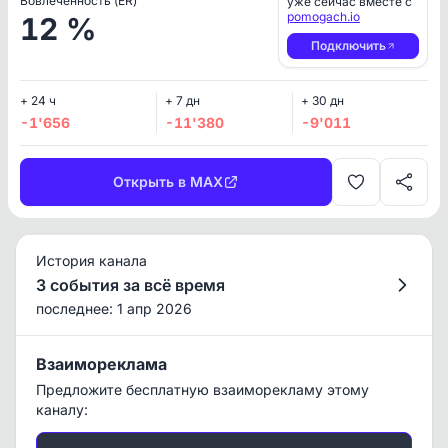
Вовлеченность (ER)
уже сейчас вместе с
pomogach.io
12 %
Подключить
+ 24 ч
+ 7 дн
+ 30 дн
-1'656
-11'380
-9'011
Открыть в MAX
История канала
3 события за всё время
последнее: 1 апр 2026
Взаимореклама
Предложите бесплатную взаиморекламу этому
каналу: