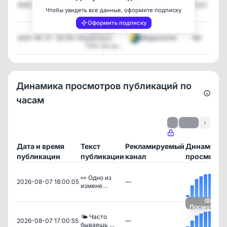
Standoff 2 в
ЯР о PR
7,223
2026-04-27 19:12:17
Чтобы увидеть все данные, оформите подписку
MAX...
Оформить подписку
Лидерами
рейтинга
Медиалогия
169
2026-04-27 19:03:10
ТОП-20 ка...
Динамика просмотров публикаций по
часам
‹
1 / 5
›
Дата и время
Текст
Рекламируемый
Динамика
публикации
публикации
канал
просмотро
👀 Одно из
2026-08-07 18:00:05
—
измене…
Посмотреть
🌤 Часто
2026-08-07 17:00:55
—
бываешь …