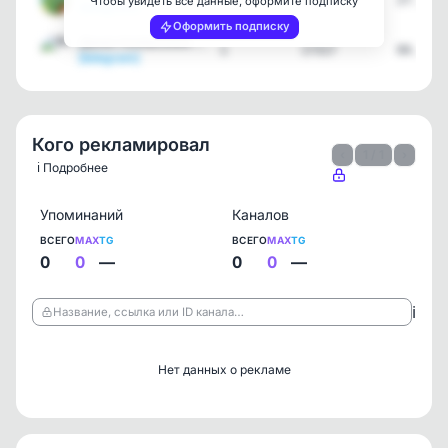
4
1784
27.06.2
Чтобы увидеть все данные, оформите подписку
[telegram]
Оформить подписку
Данил Колбасенко / stand…
1
17317
04.06.2
[telegram]
Кого рекламировал
‹
1 / 1
›
ℹ️ Подробнее
Упоминаний
Каналов
ВСЕГО
MAX
TG
ВСЕГО
MAX
TG
0
0
—
0
0
—
ℹ️
Название, ссылка или ID канала…
Нет данных о рекламе