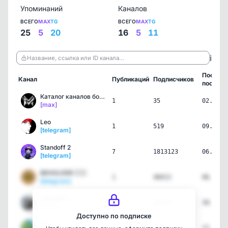
Упоминаний
Каналов
ВСЕГО
MAX
TG
ВСЕГО
MAX
TG
25
5
20
16
5
11
ℹ️
Название, ссылка или ID канала…
Послед
Канал
Публикаций
Подписчиков
пост
Каталог каналов ботов в …
1
35
02.08.2
[max]
Leo
1
519
09.07.2
[telegram]
Standoff 2
7
1813123
06.07.2
[telegram]
BEHOLDER 🇪🇬
1
48413
06.07.2
[telegram]
Standoff 2
1
40176
30.06.2
[max]
Доступно по подписке
YTI