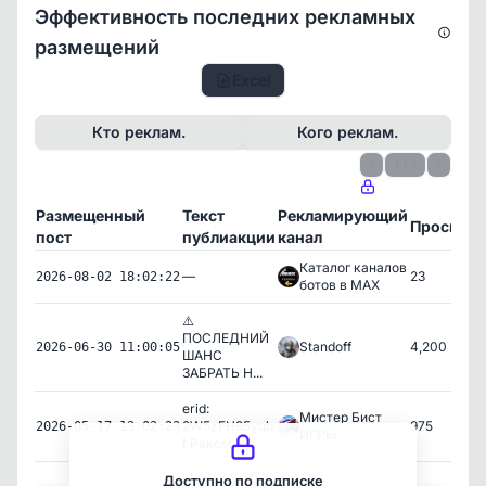
Эффективность последних рекламных
размещений
Excel
Кто реклам.
Кого реклам.
‹
1 / 1
›
Размещенный
Текст
Рекламирующий
Просмот
пост
публиакции
канал
Каталог каналов
—
23
2026-08-02 18:02:22
ботов в MAX
⚠️
ПОСЛЕДНИЙ
Standoff
4,200
2026-06-30 11:00:05
ШАНС
ЗАБРАТЬ Н...
erid:
Мистер Бист
2W5zFH95yqb
975
2026-05-17 13:02:23
ИГРЫ
❗️ Реком...
Канал игры
Доступно по подписке