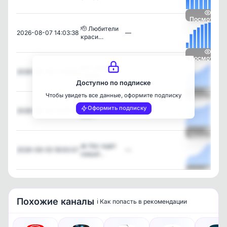
Посмотреть
🫡 Любители
2026-08-07 14:03:38
—
краси…
Посмотреть
Вот теперь
2026-08-06 17:06:56
—
самое…
Доступно по подписке
Чтобы увидеть все данные, оформите подписку
Посмотреть
Без тебя тут
Оформить подписку
2026-08-06 14:00:07
—
все…
Посмотреть
🔥 Нас ждет
2026-08-05 18:00:07
—
новый…
Посмотреть
Похожие каналы
ℹ️ Как попасть в рекомендации