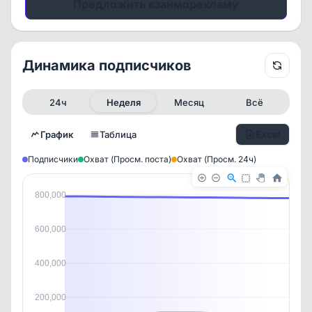
Предложить взаиморекламу
Динамика подписчиков
24ч
Неделя
Месяц
Всё
Excel
График
Таблица
Подписчики
Охват (Просм. поста)
Охват (Просм. 24ч)
800,000
600,000
400,000
✕
✕
✕
✕
История канала
200,000