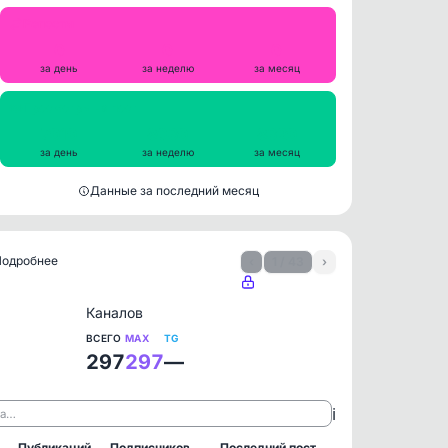
Репосты
0
0
0
за день
за неделю
за месяц
Просмотры на пост
7919
8039
8329
за день
за неделю
за месяц
Данные за последний месяц
 Подробнее
‹
1 / 43
›
Каналов
ВСЕГО
MAX
TG
297
297
—
ℹ️
ла…
Публикаций
Подписчиков
Последний пост