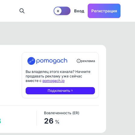
Вход
Регистрация
☀️
реклама
Вы владелец этого канала? Начните
продавать рекламу уже сейчас
вместе с
pomogach.io
Подключить
Вовлеченность (ER)
3
26
%