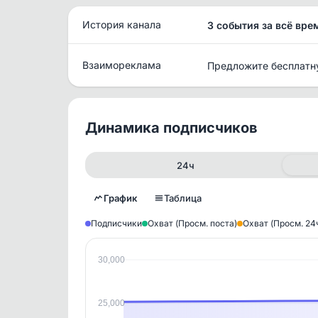
История канала
3 события за всё вре
Взаимореклама
Предложите бесплатн
Динамика подписчиков
24ч
График
Таблица
Подписчики
Охват (Просм. поста)
Охват (Просм. 24
30,000
Исто
В этом
25,000
этим д
Войдите
, чтобы оста