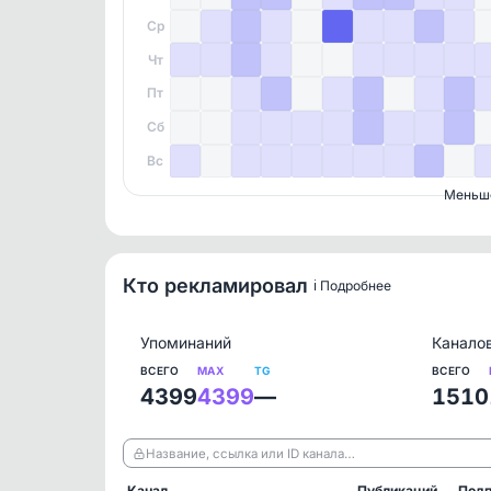
Ср
Чт
Пт
Сб
Вс
Меньш
Кто рекламировал
ℹ️ Подробнее
Упоминаний
Канало
ВСЕГО
MAX
TG
ВСЕГО
4399
4399
—
1510
Название, ссылка или ID канала…
Канал
Публикаций
Подп