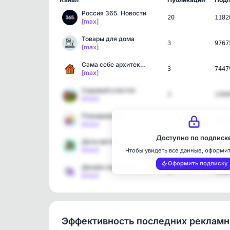
Россия 365. Новости
20
1182
[max]
Товары для дома
3
9767
[max]
Сама себе архитектор
3
7447
[max]
Садовый участок
3
1399
[max]
Планировочка
2
8598
[max]
Доступно по подписк
Дача мечты
3
9451
[max]
Чтобы увидеть все данные, оформи
Оформить подписку
Дизайн под ключ
3
7656
[max]
Эффективность последних реклам