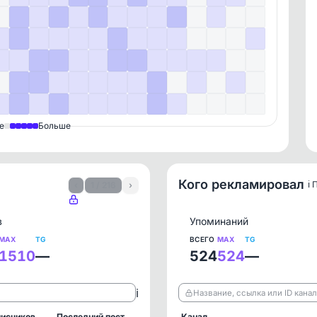
е
Больше
Кого рекламировал
ℹ️
‹
1 / 216
›
в
Упоминаний
MAX
TG
ВСЕГО
MAX
TG
1510
—
524
524
—
ℹ️
Название, ссылка или ID кана
исчиков
Последний пост
Канал