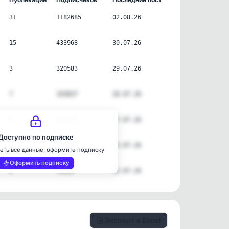
31
1182685
02.08.26
15
433968
30.07.26
3
320583
29.07.26
7
193837
28.07.26
8
157215
27.07.26
Доступно по подписке
1
190662
25.07.26
еть все данные, оформите подписку
Оформить подписку
1
76119
22.07.26
Экспорт в Excel