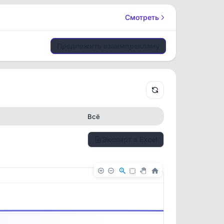
Смотреть
Предложить взаиморекламу
Всё
Экспорт в Excel
✕
✕
. По
ность