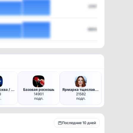
3707
4804
Новости Москва / Мо
Базовая роскошь
Ярмарка тщеславия
8
14901
21582
.
подп.
подп.
Последние 10 дней