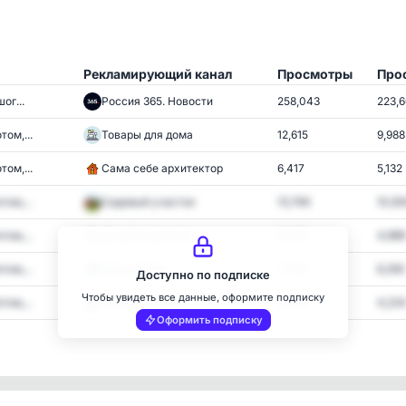
Рекламирующий канал
Просмотры
Про
ог...
Россия 365. Новости
258,043
223,
ом,...
Товары для дома
12,615
9,988
ом,...
Сама себе архитектор
6,417
5,132
ом,...
Садовый участок
13,746
10,93
ом,...
Дизайн под ключ
6,049
4,989
ом,...
Дача мечты
7,704
6,292
Доступно по подписке
Чтобы увидеть все данные, оформите подписку
ом,...
Планировочка
5,066
4,22
Оформить подписку