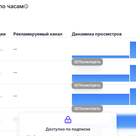
по часам
ции
Рекламируемый канал
Динамика просмотров
з…
—
Посмотреть
…
—
Посмотреть
п…
—
Посмотреть
…
—
Доступно по подписке
Посмотреть