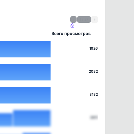
‹
1 / 27
›
Всего просмотров
1926
2082
3182
3911