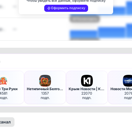
Чтобы увидеть все данные, оформите подписку
ум…
—
Оформить подписку
Посмотреть
де…
—
Посмотреть
и
 Три Руки
Нетипичный Белгород
Крым Новости | Крым
4581
1357
22070
207
подп.
подп.
подп.
подп
канал