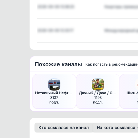
2026-08-06 13:38:25
Квартиры преми
2026-08-06 12:33:17
Международный 
Похожие каналы
ℹ️ Как попасть в рекомендаци
Нетипичный Нефтекамск (Новост…
ДачниК / Дача / Сад / Огород
Шитьё
3137
1193
подп.
подп.
Кто ссылался на канал
На кого ссылался 