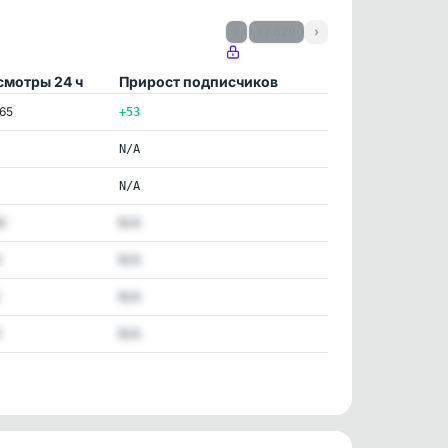
‹
1 / 629
›
смотры 24 ч
Прирост подписчиков
665
+53
N/A
N/A
4
N/A
N/A
N/A
4
N/A