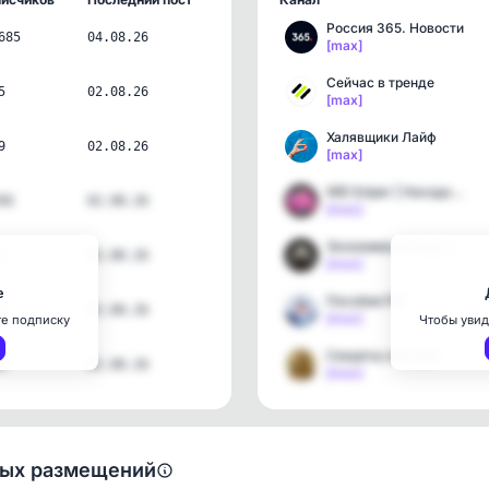
Россия 365. Новости
685
04.08.26
[max]
Сейчас в тренде
5
02.08.26
[max]
Халявщики Лайф
9
02.08.26
[max]
WB Sniper | Находки с Wi…
58
02.08.26
[max]
Экономика по-русски
2
02.08.26
[max]
е
Пособия РФ
2
02.08.26
[max]
те подписку
Чтобы увид
Секреты знахаря
9
02.08.26
[max]
ных размещений