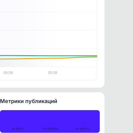
04.08
05.08
Метрики публикаций
Публикации
28
115
448
за день
за неделю
за месяц