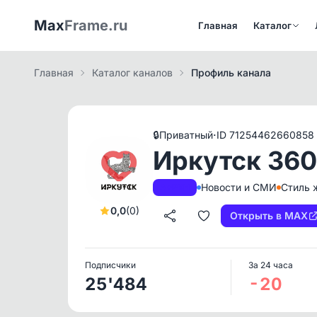
Max
Frame.ru
Главная
Каталог
Главная
Каталог каналов
Профиль канала
·
🔒
Приватный
ID 71254462660858
Иркутск 360
Новости и СМИ
Стиль 
A+
РКН
0,0
(0)
Открыть в MAX
Подписчики
За 24 часа
25'484
-20