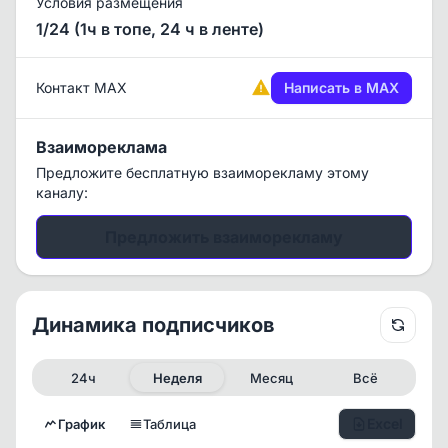
Условия размещения
1/24 (1ч в топе, 24 ч в ленте)
Контакт MAX
Написать в MAX
Взаимореклама
Предложите бесплатную взаиморекламу этому
каналу:
Предложить взаиморекламу
Динамика подписчиков
24ч
Неделя
Месяц
Всё
Excel
График
Таблица