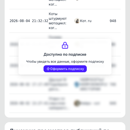
ког...
Коты
штурмуют
Кот. ru
948
2026-08-04 21:32:32
мотоцикл:
ког...
Размер
разный,
🐱Котики Online
198
2026-08-04 21:32:19
уют — один
🐱
н...
Доступно по подписке
Наши каналы
Чтобы увидеть все данные, оформите подписку
с котиками в
Чудо Природы
260
2026-08-04 17:28:15
Оформить подписку
Ма...
Друзья! 🌸
НЕЙРОСЕТЬ//
Подобрали
НЕЙРОЮМОР///
748
2026-08-02 17:17:49
для в...
ИИСТОРИИ
Отдых со
смыслом:
Нейро - кот
846
2026-08-02 13:27:41
набираетс...