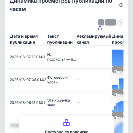
Динамика просмотров публикаций по
часам
‹
1 / 7
›
Дата и время
Текст
Рекламируемый
Динамик
публикации
публикации
канал
просмотр
Из
2026-08-07 13:01:01
—
подстолья — п…
Посмотре
Фотосессия
2026-08-07 08:01:03
—
уровн…
Посмотре
Эта кошечка
2026-08-06 18:01:01
—
знае…
Посмотре
Коллекция
2026-08-06 13:01:01
—
львов:…
Доступно по подписке