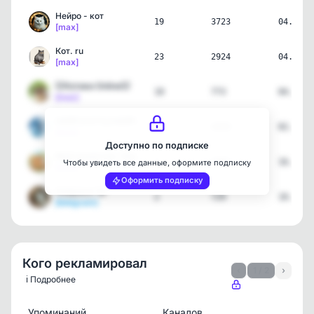
Нейро - кот
19
3723
04.08.2
[max]
Кот. ru
23
2924
04.08.2
[max]
🐱Котики Online🐱
10
773
04.08.2
[max]
НЕЙРОСЕТЬ//НЕЙРОЮМОР///И…
1
4450
02.08.2
[max]
Доступно по подписке
Мой пушистик l Животные
2
4482
16.06.2
Чтобы увидеть все данные, оформите подписку
[max]
Оформить подписку
Нейрокот 😺
2
729
10.06.2
[telegram]
Кого рекламировал
‹
1 / 2
›
ℹ️ Подробнее
Упоминаний
Каналов