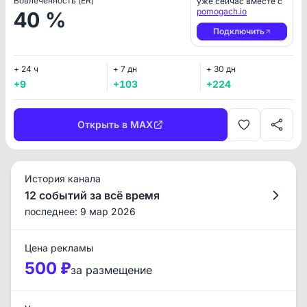
Вовлеченность (ER)
уже сейчас вместе с
pomogach.io
40 %
Подключить
+ 24 ч
+ 7 дн
+ 30 дн
+9
+103
+224
Открыть в MAX
История канала
12 событий за всё время
последнее: 9 мар 2026
Цена рекламы
500 ₽
за размещение