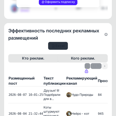
Оформить подписку
Мемы
2
207
18.06.26
[max]
Эффективность последних рекламных
размещений
Excel
Кто реклам.
Кого реклам.
‹
1 / 11
›
Размещенный
Текст
Рекламирующий
Просмот
пост
публиакции
канал
Друзья! 🌸
Подобрали
Чудо Природы
84
2026-08-07 10:01:25
для в...
Коты
штурмуют
Нейро - кот
945
2026-08-04 21:32:44
мотоцикл: