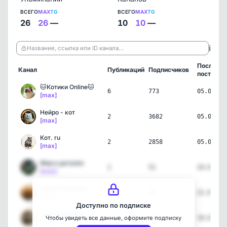
ВСЕГО
MAX
TG
ВСЕГО
MAX
TG
26
26
—
10
10
—
ℹ️
Название, ссылка или ID канала…
Последни
Канал
Публикаций
Подписчиков
пост
🐱Котики Online🐱
6
773
05.08.26
[max]
Нейро - кот
2
3682
05.08.26
[max]
Кот. ru
2
2858
05.08.26
[max]
Мир в деталях
1
51
24.07.26
[max]
Живая Природа
1
49
21.07.26
[max]
Доступно по подписке
Чудо Природы
3
1089
19.06.26
Чтобы увидеть все данные, оформите подписку
[max]