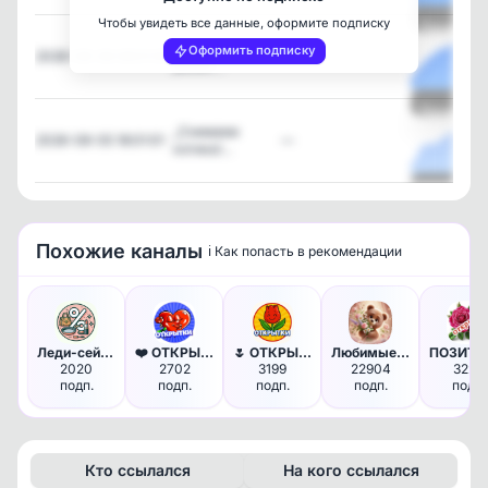
Чтобы увидеть все данные, оформите подписку
Посмотре
„Спой ещё
Оформить подписку
2026-08-06 08:01:00
—
разок!…
Посмотре
„Снимаем
2026-08-05 18:01:01
—
котика!…
Посмотре
Похожие каналы
ℹ️ Как попасть в рекомендации
Леди-сейл: выгодные покупки
❤️ ОТКРЫТКИ & ПОЗДРАВЛЕНИЯ - …
🌷 ОТКРЫТКИ & ПОЖЕЛАНИЯ - С До…
Любимые открытки❤️
2020
2702
3199
22904
3228
подп.
подп.
подп.
подп.
подп.
Кто ссылался
На кого ссылался