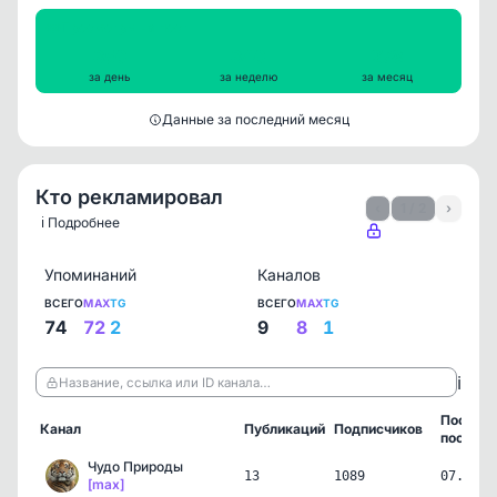
Просмотры на пост
350
340
278
за день
за неделю
за месяц
Данные за последний месяц
Кто рекламировал
‹
1 / 2
›
ℹ️ Подробнее
Упоминаний
Каналов
ВСЕГО
MAX
TG
ВСЕГО
MAX
TG
74
72
2
9
8
1
ℹ️
Название, ссылка или ID канала…
Послед
Канал
Публикаций
Подписчиков
пост
Чудо Природы
13
1089
07.08.2
[max]