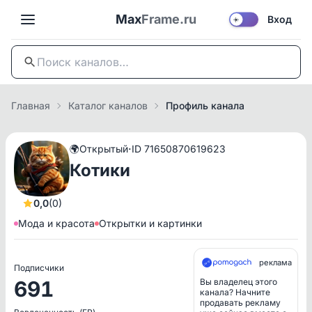
Max
Frame.ru
Вход
☀️
Главная
Каталог каналов
Профиль канала
·
🌍
Открытый
ID 71650870619623
Котики
0,0
(0)
Мода и красота
Открытки и картинки
реклама
Подписчики
691
Вы владелец этого
канала? Начните
продавать рекламу