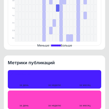
Вт
Ср
Чт
Пт
Сб
Вс
Меньше
Больше
Метрики публикаций
Публикации
5
28
102
за день
за неделю
за месяц
Репосты
0
0
1
за день
за неделю
за месяц