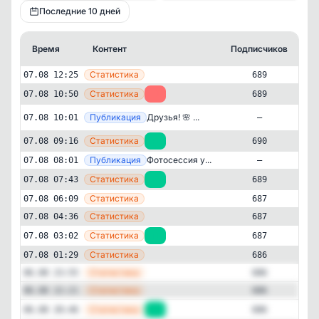
Последние 10 дней
Время
Контент
Подписчиков
К
—
Статистика
07.08 12:25
689
—
Статистика
07.08 10:50
-1
689
Публикация
[ma
Друзья! 🌸 ...
07.08 10:01
—
—
Статистика
07.08 09:16
+1
690
—
Публикация
Фотосессия у...
07.08 08:01
—
—
Статистика
07.08 07:43
+2
689
—
Статистика
07.08 06:09
687
—
Статистика
07.08 04:36
687
—
Статистика
07.08 03:02
+1
687
Мода и красота
Открытки и картинки
✕
Котики
—
Статистика
07.08 01:29
686
691
подписчиков
—
Статистика
06.08 23:55
686
—
Статистика
06.08 22:21
686
Подписчиков за 24 часа
+9
—
Статистика
06.08 20:46
+2
686