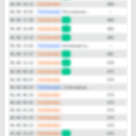
—
Статистика
06.08 19:12
684
Подписчиков за неделю
—
Публикация
Эта кошечка ...
06.08 18:01
+103
—
—
Статистика
06.08 17:36
+1
684
Подписчиков за месяц
—
Статистика
06.08 16:00
+1
683
+224
—
Статистика
06.08 14:23
+1
682
ER (Engagement Rate)
—
Публикация
Коллекция ль...
06.08 13:01
—
40%
—
Статистика
06.08 12:47
+3
681
—
Статистика
06.08 11:12
+3
678
Детальная динамика просмотров
—
Статистика
06.08 09:39
+1
675
Просмотры
Прирост
—
Статистика
06.08 08:07
674
—
Публикация
„Спой ещё ра...
06.08 08:01
—
—
Статистика
06.08 06:34
674
—
Статистика
06.08 05:01
674
—
Статистика
06.08 03:29
674
—
Статистика
06.08 01:55
674
—
Статистика
06.08 00:22
674
—
Статистика
05.08 22:47
+2
674