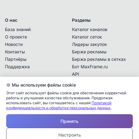
О нас
Разделы
База знаний
Каталог каналов
О проекте
Каталог сеток
Новости
Лидеры закупок
Контакты
Биржа рекламы
Партнёры
Биржа рекламы в сетках
Поддержка
Бот MaxFrame.ru
API
🍪 Мы используем файлы cookie
Документы
Этот сайт использует файлы cookie для обеспечения корректной
Политика
работы и улучшения качества обслуживания. Продолжая
конфиденциальности
использовать сайт, вы соглашаетесь с нашей
Политикой
конфиденциальности и обработки персональных данных
.
Пользовательское
Аналитика упоминаний
✕
соглашение
Принять
✕
✕
✕
✕
✕
Все
Telegram
MAX
Проверьте владельца канала
© 2025 MaxFrame.ru — все права защищены
—
Настроить
Дата публикации:
Тарифы и подписки
Учитываются рекламные упоминания в MAX,
Каналы в блоке «Рекомендации» подбираются