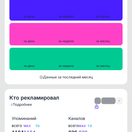
Публикации
41
164
565
за день
за неделю
за месяц
Репосты
0
0
0
за день
за неделю
за месяц
Просмотры на пост
459
464
536
за день
за неделю
за месяц
Данные за последний месяц
Кто рекламировал
‹
1 / 90
›
ℹ️ Подробнее
Упоминаний
Каналов
ВСЕГО
MAX
TG
ВСЕГО
MAX
TG