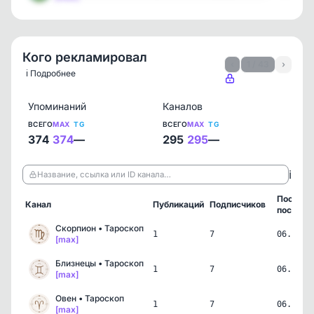
Кого рекламировал
‹
1 / 43
›
ℹ️ Подробнее
Упоминаний
Каналов
ВСЕГО
MAX
TG
ВСЕГО
MAX
TG
374
374
—
295
295
—
ℹ️
Название, ссылка или ID канала…
Последн
Канал
Публикаций
Подписчиков
пост
Скорпион • Тароскоп
1
7
06.08.2
[max]
Близнецы • Тароскоп
1
7
06.08.2
[max]
Овен • Тароскоп
1
7
06.08.2
[max]