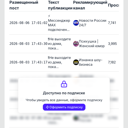
Размещенный
Текст
Рекламирующий
Просмот
пост
публиакции
канал
⚡️
Мессенджер
Новости России
7,741
2026-08-06 17:01:02
МАХ
24/7
подключен...
❗️Не выходите
Психушка |
из дома,
3,995
2026-08-03 17:43:30
Женский юмор
пока...
❗️Не выходите
Изнанка шоу-
из дома,
7,182
2026-08-03 17:43:17
бизнеса
пока...
❗️Не выходите
Дневник
из дома,
историка |
398
2026-08-03 17:28:14
пока...
История
Доступно по подписке
❗️Не выходите
Потерянное
из дома,
17,882
2026-08-03 17:27:59
Чтобы увидеть все данные, оформите подписку
прошлое
пока...
Оформить подписку
❗️Не выходите
Радар по всей
из дома,
2,700
2026-08-02 07:00:45
России
пока...