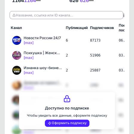
1164
1164
—
626
626
—
ℹ️
Название, ссылка или ID канала…
Послед
Канал
Публикаций
Подписчиков
пост
Новости России 24/7
6
87173
06.08.2
[max]
Психушка | Женский юмор
2
51906
03.08.2
[max]
Изнанка шоу-бизнеса
2
25887
03.08.2
[max]
Дневник историка | Истор…
2
2392
03.08.2
[max]
Потерянное прошлое
2
103637
03.08.2
[max]
Доступно по подписке
Радар по всей России
2
13345
02.08.2
Чтобы увидеть все данные, оформите подписку
[max]
Оформить подписку
Формула Долголетия
1
18923
02.08.2
[max]