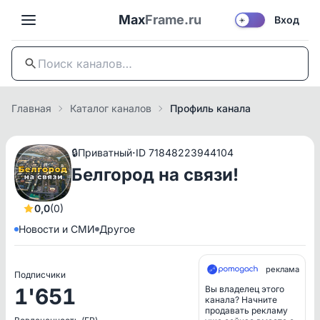
Max
Frame.ru
Вход
☀️
Главная
Каталог каналов
Профиль канала
·
🔒
Приватный
ID 71848223944104
Белгород на связи!
0,0
(0)
Новости и СМИ
Другое
реклама
Подписчики
1'651
Вы владелец этого
канала? Начните
продавать рекламу