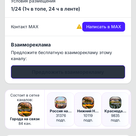
Условия размещения
1/24 (1ч в топе, 24 ч в ленте)
Контакт MAX
Написать в MAX
Взаимореклама
Предложите бесплатную взаиморекламу этому
каналу:
Предложить взаиморекламу
Состоит в сетке
каналов:
Россия на связи!
Нижний Новгород на связи!
Краснодар на связи!
31376
10119
9835
Города на связи
подп.
подп.
подп.
84 кан.