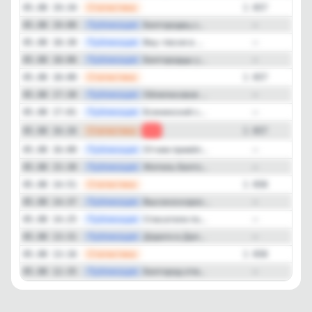
—
Статистика
05.08 19:34
1 657
—
Публикация
Белгородец з...
05.08 19:00
—
—
Публикация
Вау-песня в ...
05.08 18:30
—
—
Публикация
Белгородцы у...
05.08 18:06
—
—
Статистика
05.08 18:00
1 657
—
Публикация
Облепиховое ...
05.08 17:30
—
—
Публикация
Есенинский с...
05.08 17:01
—
—
Статистика
05.08 16:26
-1
1 657
—
Публикация
Отчим привёл...
05.08 16:00
—
—
Публикация
Житель Белго...
05.08 15:30
—
—
Статистика
05.08 14:51
1 658
—
Публикация
Высокоскорос...
05.08 14:37
—
—
Публикация
Спасатели по...
05.08 14:25
—
—
Публикация
Дорога в Дал...
05.08 13:31
—
—
Статистика
05.08 13:16
1 658
—
Публикация
Белгород отм...
05.08 12:35
—