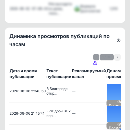
❗️Не выходите
Формула
из дома,
1,510
2026-08-02 07:00:43
Долголетия
пока...
Динамика просмотров публикаций по
часам
‹
1 / 38
›
Дата и время
Текст
Рекламируемый
Динамика
публикации
публикации
канал
просмотро
В Белгороде
2026-08-06 22:40:50
—
откр…
Посмотреть
FPV-дрон ВСУ
2026-08-06 21:45:41
—
сор…
Посмотреть