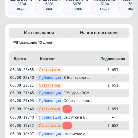
3534
6891
5676
5184
7623
подп.
подп.
подп.
подп.
подп.
Кто ссылался
На кого ссылался
Последние 10 дней
Время
Контент
Подписчиков
К
—
Статистика
06.08 23:55
1 651
—
Публикация
В Белгороде ...
06.08 22:40
—
—
Статистика
06.08 22:21
1 651
—
Публикация
FPV-дрон ВСУ...
06.08 21:45
—
—
Публикация
Сборы в школ...
06.08 21:03
—
—
Статистика
06.08 20:46
-1
1 651
—
Публикация
За сутки в Б...
06.08 19:40
—
—
Статистика
06.08 19:12
-1
1 652
—
Публикация
На съезде с ...
06.08 18:07
—