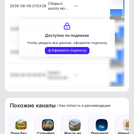
Сборы в
2026-08-06 21:03:28
—
школу мо…
Посмотреть
За сутки в
2026-08-06 19:40:32
—
Белго…
Доступно по подписке
Чтобы увидеть все данные, оформите подписку
Посмотреть
На съезде с
Оформить подписку
2026-08-06 18:07:00
—
Щорс…
Посмотреть
Яндекс
2026-08-06 18:06:19
—
Музыка до…
Посмотреть
Похожие каналы
ℹ️ Как попасть в рекомендации
Дача Без Хлопот
Старобельск ЗДЕСЬ и СЕЙЧАС📢
Жесть на дорогах
Просветление