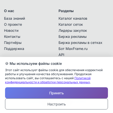
О нас
Разделы
База знаний
Каталог каналов
О проекте
Каталог сеток
Новости
Лидеры закупок
Контакты
Биржа рекламы
Партнёры
Биржа рекламы в сетках
Поддержка
Бот MaxFrame.ru
API
🍪 Мы используем файлы cookie
Документы
Этот сайт использует файлы cookie для обеспечения корректной
Политика
работы и улучшения качества обслуживания. Продолжая
конфиденциальности
использовать сайт, вы соглашаетесь с нашей
Политикой
конфиденциальности и обработки персональных данных
.
Пользовательское
Аналитика упоминаний
✕
соглашение
Принять
✕
✕
✕
✕
✕
Все
Telegram
MAX
Проверьте владельца канала
© 2025 MaxFrame.ru — все права защищены
—
Настроить
Дата публикации:
Тарифы и подписки
Учитываются рекламные упоминания в MAX,
Каналы в блоке «Рекомендации» подбираются
Ваш канал для взаиморекламы
*
Закрыть
размещённые в каналах, которые есть в базе
автоматически по похожим категориям текущего
Владелец канала с этим контактом