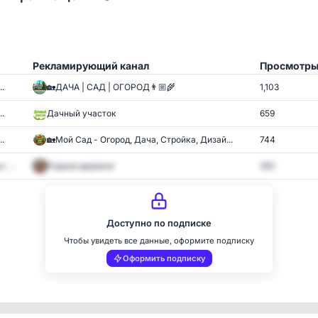
Рекламирующий канал
Просмотр
.
🏡ДАЧА | САД | ОГОРОД👨🏼‍🌾
1,103
.
Дачный участок
659
..
🏡Мой Сад - Огород, Дача, Стройка, Дизай...
744
 ...
Родная деревня
355
Доступно по подписке
Чтобы увидеть все данные, оформите подписку
Оформить подписку