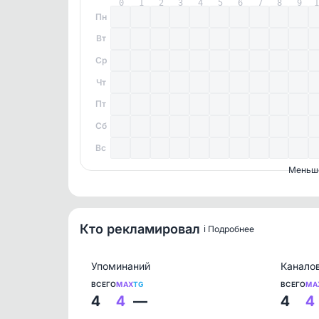
0
1
2
3
4
5
6
7
8
9
Пн
Вт
Ср
Чт
Пт
Сб
Вс
Меньш
Кто рекламировал
ℹ️ Подробнее
Упоминаний
Канало
ВСЕГО
MAX
TG
ВСЕГО
MA
4
4
—
4
4