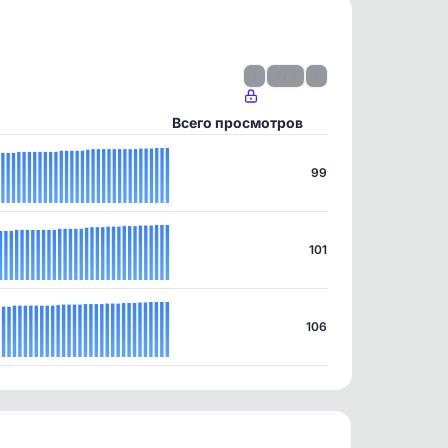
‹
1 / 1
›
Всего просмотров
99
101
106