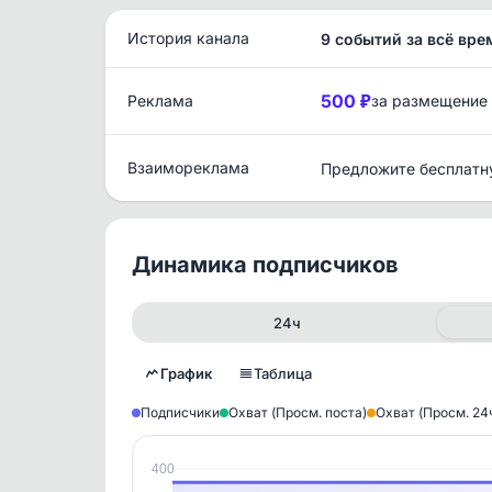
История канала
9 событий за всё вре
500 ₽
Реклама
за размещение
Взаимореклама
Предложите бесплатн
Динамика подписчиков
24ч
График
Таблица
Подписчики
Охват (Просм. поста)
Охват (Просм. 24
400
Исто