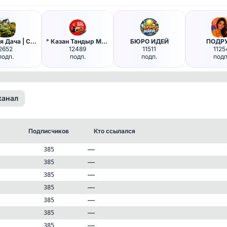
Любимая Дача | Сад
° Казан Тандыр Мангал - готов…
БЮРО ИДЕЙ
ПОДР
2652
12489
11511
1125
подп.
подп.
подп.
подп
канал
Подписчиков
Кто ссылался
—
385
—
385
—
385
—
385
—
385
—
385
—
385