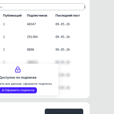
ℹ️
ла…
Публикаций
Подписчиков
Последний пост
1
48347
09.05.26
1
291384
09.05.26
1
8806
09.05.26
1
106552
09.05.26
1
37539
09.05.26
Доступно по подписке
еть все данные, оформите подписку
1
33931
09.05.26
Оформить подписку
Экспорт в Excel