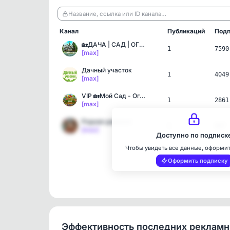
Название, ссылка или ID канала…
Канал
Публикаций
Подп
🏡ДАЧА | САД | ОГОРОД👨🏼‍🌾
1
7590
[max]
Дачный участок
1
4049
[max]
VIP 🏡Мой Сад - Огород и …
1
2861
[max]
Родная деревня
1
687
[max]
Доступно по подписк
Чтобы увидеть все данные, оформи
Оформить подписку
Эффективность последних реклам