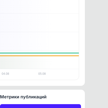
. По
ность
04.08
05.08
Метрики публикаций