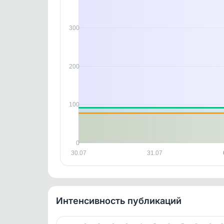
В этом
этим д
Войдите
, чтобы оста
300
контен
200
100
0
30.07
31.07
Интенсивность публикаций