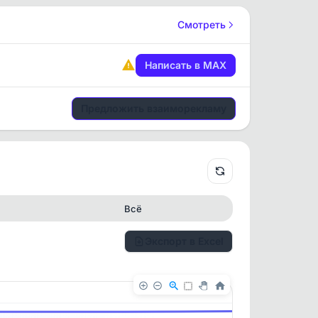
Смотреть
Написать в MAX
Предложить взаиморекламу
Всё
Экспорт в Excel
✕
✕