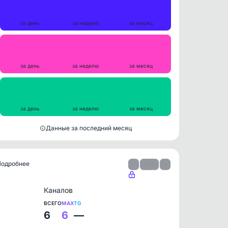
Публикации
0
3
4
за день
за неделю
за месяц
Репосты
0
0
0
за день
за неделю
за месяц
Просмотры на пост
0
102
112
за день
за неделю
за месяц
Данные за последний месяц
 Подробнее
‹
1 / 1
›
Каналов
ВСЕГО
MAX
TG
6
6
—