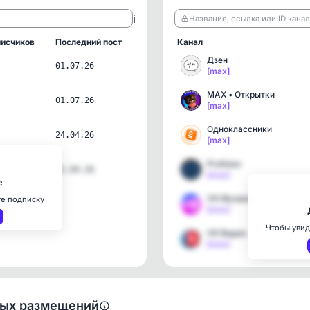
ℹ️
Название, ссылка или ID кана
исчиков
Последний пост
Канал
Дзен
01.07.26
[max]
MAX • Открытки
01.07.26
[max]
Одноклассники
24.04.26
[max]
ProКино
21.04.26
[max]
е
VK Музыка
те подписку
[max]
Чтобы увид
VK Видео
[max]
ных размещений