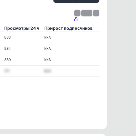
‹
1 / 1
›
ы
Просмотры 24 ч
Прирост подписчиков
888
N/A
534
N/A
380
N/A
171
N/A