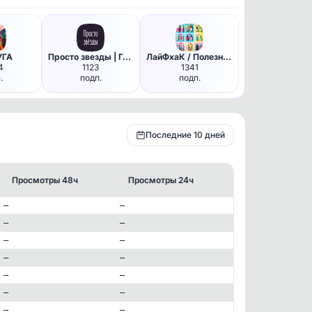
УГА
Просто звезды | Гороскоп
ЛайФхаК / Полезные Советы / И…
4
1123
1341
.
подп.
подп.
Последние 10 дней
Просмотры 48ч
Просмотры 24ч
—
—
—
—
—
—
—
—
—
—
✕
—
—
—
—