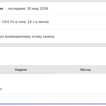
мя
·
последнее: 30 мар 2026
·
1/24 (1ч в топе, 24 ч в ленте)
ую взаиморекламу этому каналу:
Неделя
Месяц
ч)
✕
✕
рия канала