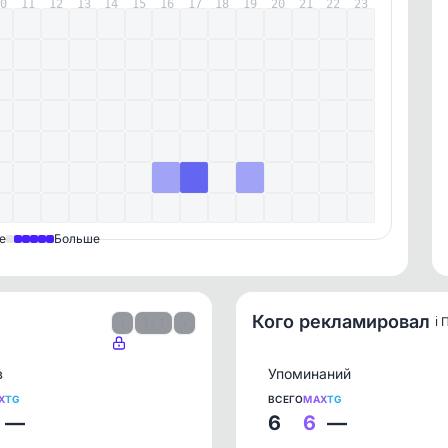
10
11
12
13
14
15
16
17
18
19
20
21
22
23
е
Больше
Кого рекламировал
ℹ️
‹
1 / 1
›
в
Упоминаний
X
TG
ВСЕГО
MAX
TG
—
6
6
—