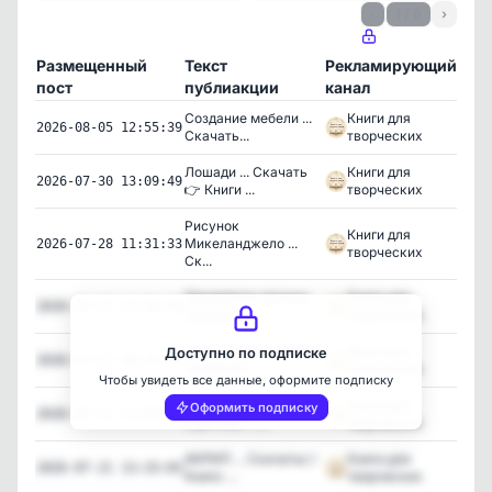
‹
1 / 6
›
Размещенный
Текст
Рекламирующий
Про
пост
публиакции
канал
Создание мебели ...
Книги для
938
2026-08-05 12:55:39
Скачать...
творческих
Лошади ... Скачать
Книги для
1,389
2026-07-30 13:09:49
👉 Книги ...
творческих
Рисунок
Книги для
Микеланджело ...
1,391
2026-07-28 11:31:33
творческих
Ск...
Орнаменты разных
Книги для
1,294
2026-07-27 13:26:54
народов .....
творческих
КОНСТРУИРОВАНИЕ
Книги для
Доступно по подписке
1,380
2026-07-27 09:36:53
ОДЕЖДЫ ... ...
творческих
Чтобы увидеть все данные, оформите подписку
РИСУНОК ГОЛОВЫ.
Книги для
Оформить подписку
1,116
2026-07-22 13:04:31
ПОРТРЕТ ......
творческих
АКРИЛ ... Скачать👉
Книги для
1,324
2026-07-21 13:33:03
Книги ....
творческих