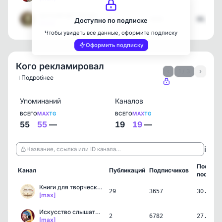
русский арт | искусство
2
5443
09.04.2
Доступно по подписке
[max]
Чтобы увидеть все данные, оформите подписку
Оформить подписку
Кого рекламировал
‹
1 / 3
›
ℹ️ Подробнее
Упоминаний
Каналов
ВСЕГО
MAX
TG
ВСЕГО
MAX
TG
55
55
—
19
19
—
ℹ️
Название, ссылка или ID канала…
Послед
Канал
Публикаций
Подписчиков
пост
Книги для творческих
29
3657
30.07.2
[max]
Искусство слышать | Карт…
2
6782
27.07.2
[max]