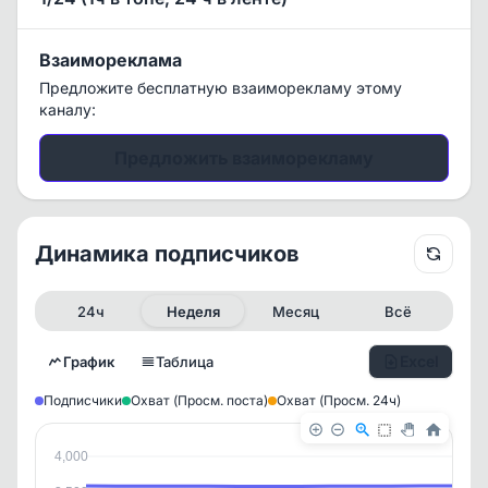
Взаимореклама
Предложите бесплатную взаиморекламу этому
каналу:
Предложить взаиморекламу
Динамика подписчиков
24ч
Неделя
Месяц
Всё
Excel
График
Таблица
Подписчики
Охват (Просм. поста)
Охват (Просм. 24ч)
4,000