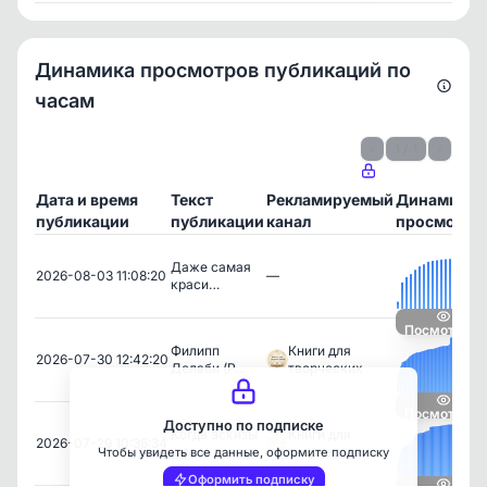
Динамика просмотров публикаций по
часам
‹
1 / 1
›
Дата и время
Текст
Рекламируемый
Динамика
публикации
публикации
канал
просмотро
Даже самая
2026-08-03 11:08:20
—
краси…
Посмотреть
Филипп
Книги для
2026-07-30 12:42:20
Делаби (P…
творческих
Посмотреть
Доступно по подписке
Когда эскизы
Книги для
2026-07-29 10:36:34
к ф…
творческих
Чтобы увидеть все данные, оформите подписку
Оформить подписку