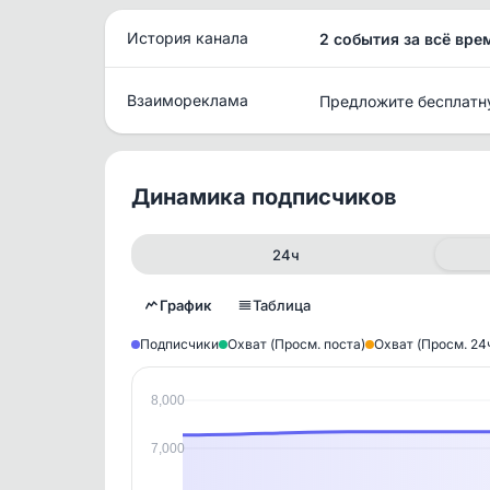
История канала
2 события за всё вре
Взаимореклама
Предложите бесплатн
Динамика подписчиков
24ч
График
Таблица
Подписчики
Охват (Просм. поста)
Охват (Просм. 24
8,000
Исто
7,000
В этом
этим д
Войдите
, чтобы оста