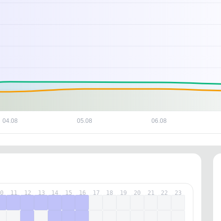
та или происходила ли смена владельца.
480281781920
480281781920
ИНН
ИНН
2VtzqwL3T5H
2Vtzqwwd9qZ
ERID
ERID
04.08
05.08
06.08
10
11
12
13
14
15
16
17
18
19
20
21
22
23