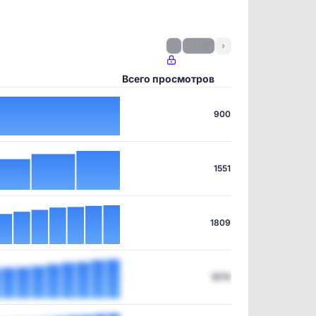
‹
1 / 10
›
Всего просмотров
900
1551
1809
1879