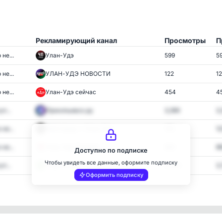
Рекламирующий канал
Просмотры
П
не...
Улан-Удэ
599
5
не...
УЛАН-УДЭ НОВОСТИ
122
1
не...
Улан-Удэ сейчас
454
4
п...
Прокопьевск.ру
3,390
3
не...
Мой город — Улан-Удэ
123
1
не...
Улан-Удэ Первый
860
8
Доступно по подписке
Чтобы увидеть все данные, оформите подписку
п...
Подслушано Осинники и Калтан
4,228
3
Оформить подписку