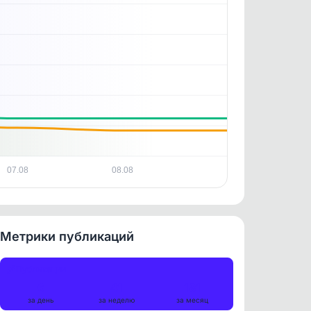
07.08
08.08
Метрики публикаций
Публикации
6
41
181
за день
за неделю
за месяц