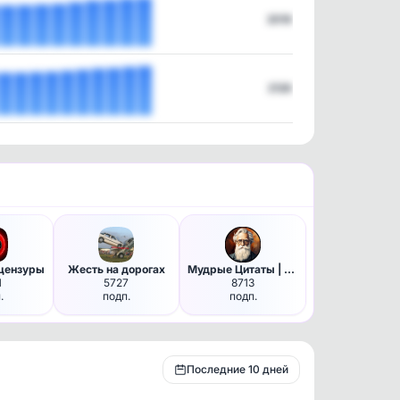
2019
2126
 цензуры
Жесть на дорогах
Мудрые Цитаты | Саморазвитие
1
5727
8713
.
подп.
подп.
Последние 10 дней