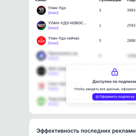
Улан-Удэ
3
3993
[max]
УЛАН-УДЭ НОВОСТИ
1
2593
[max]
Улан-Удэ сейчас
5
2808
[max]
Прокопьевск.ру
6
1240
[max]
Мой город — Улан-Удэ
1
1356
[max]
Доступно по подписк
Улан-Удэ Первый
4
4348
[max]
Чтобы увидеть все данные, оформи
Оформить подписку
Подслушано Осинники и Ка…
4
1109
[max]
Эффективность последних реклам