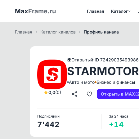
Max
Frame.ru
Главная
Каталог
Главная
Каталог каналов
Профиль канала
·
🌍
Открытый
ID 72429035493986
STARMOTOR
Авто и мото
Бизнес и финансы
0,0
(0)
Открыть в MAX
Подписчики
За 24 часа
7'442
+14