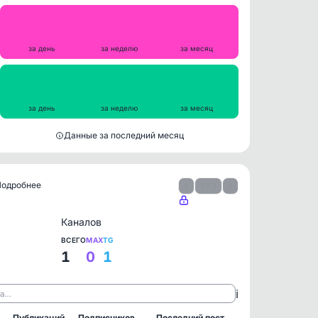
Репосты
0
0
0
за день
за неделю
за месяц
Просмотры на пост
2165
2158
2075
за день
за неделю
за месяц
Данные за последний месяц
 Подробнее
‹
1 / 1
›
Каналов
ВСЕГО
MAX
TG
1
0
1
ℹ️
ла…
Публикаций
Подписчиков
Последний пост