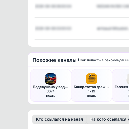
2026-08-08 06:00:04
NISSAN NV350 CA
2026-08-08 03:00:03
🔥Новый Mitsubish
Похожие каналы
ℹ️ Как попасть в рекомендаци
Подслушано у водителей Шатура.
Банкротство граждан РФ
3674
1719
подп.
подп.
Кто ссылался на канал
На кого ссылался 