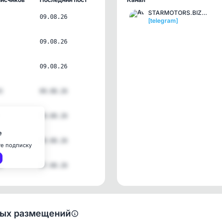
STARMOTORS.BIZ🚘СТАРМОТОРС
09.08.26
[telegram]
09.08.26
09.08.26
3
09.08.26
09.08.26
е
09.08.26
те подписку
5
07.08.26
ных размещений