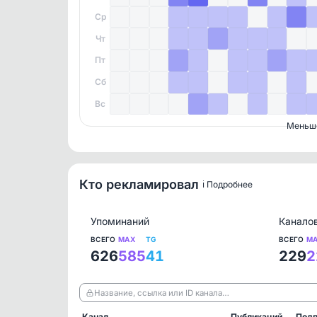
Ср
Чт
Пт
Сб
Вс
Меньш
Кто рекламировал
ℹ️ Подробнее
Упоминаний
Канало
ВСЕГО
MAX
TG
ВСЕГО
M
626
585
41
229
2
Название, ссылка или ID канала…
Канал
Публикаций
Подп