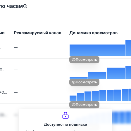
по часам
ии
Рекламируемый канал
Динамика просмотров
…
—
Посмотреть
 П…
—
Посмотреть
РО…
—
Посмотреть
 ЗА…
—
Доступно по подписке
Посмотреть