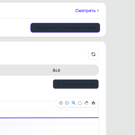
Смотреть
Предложить взаиморекламу
Всё
Экспорт в Excel
✕
✕
. По
ность