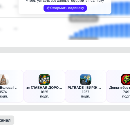
Чтобы увидеть все данные, оформите подписку
R…
—
Оформить подписку
Посмотреть
…
—
Посмотреть
и
Евгения Белова I Масштаб в де…
🚗 ГЛАВНАЯ ДОРОГА - авто дтп д…
PLTRADE | БИРЖА ОКСАНЫ | План…
Деньги без
1574
1625
1257
749
подп.
подп.
подп.
подп
канал