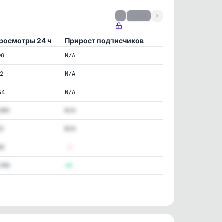
‹
1 / 84
›
росмотры 24 ч
Прирост подписчиков
99
N/A
22
N/A
54
N/A
,390
N/A
23
N/A
60
-1
,769
+8