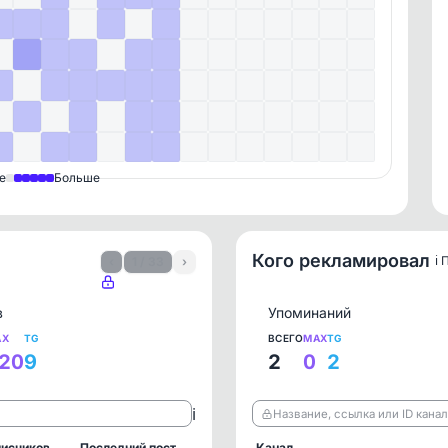
е
Больше
Кого рекламировал
ℹ️
‹
1 / 33
›
в
Упоминаний
AX
TG
ВСЕГО
MAX
TG
20
9
2
0
2
ℹ️
Название, ссылка или ID кана
исчиков
Последний пост
Канал