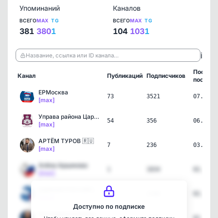
Упоминаний
Каналов
ВСЕГО
MAX
TG
ВСЕГО
MAX
TG
381
380
1
104
103
1
ℹ️
Название, ссылка или ID канала…
Послед
Канал
Публикаций
Подписчиков
пост
ЕРМосква
73
3521
07.08.2
[max]
Управа района Царицыно г…
54
356
06.08.2
[max]
АРТЁМ ТУРОВ 🇷🇺
7
236
03.08.2
[max]
Алёна Аршинова
1
1834
02.08.2
[max]
ЕДИНАЯ РОССИЯ | ТВЕРСКАЯ…
4
2308
02.08.2
[max]
Доступно по подписке
Екатерина Стенякина