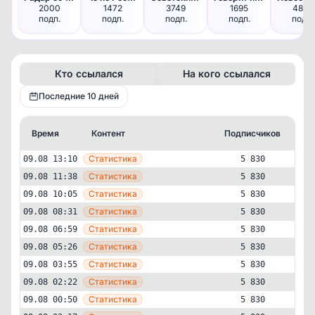
2000
1472
3749
1695
4888
подп.
подп.
подп.
подп.
подп.
Кто ссылался
На кого ссылался
Последние 10 дней
Время
Контент
Подписчиков
Кт
—
Статистика
09.08 13:10
5 830
—
Статистика
09.08 11:38
5 830
—
Статистика
09.08 10:05
5 830
—
Статистика
09.08 08:31
5 830
—
Статистика
09.08 06:59
5 830
—
Статистика
09.08 05:26
5 830
—
Статистика
09.08 03:55
5 830
—
Статистика
09.08 02:22
5 830
Государственный
Политика
✕
Евгений Нифантьев
—
Статистика
09.08 00:50
5 830
5'830
подписчиков