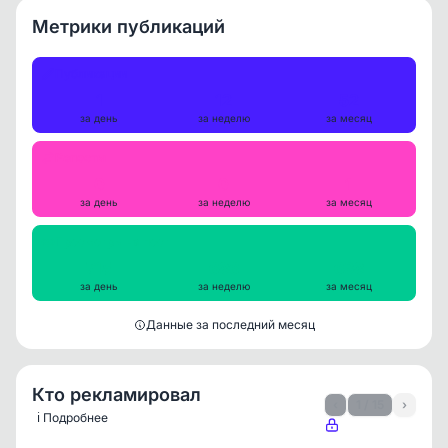
Метрики публикаций
Публикации
1
12
52
за день
за неделю
за месяц
Репосты
0
0
1
за день
за неделю
за месяц
Просмотры на пост
715
686
638
за день
за неделю
за месяц
Данные за последний месяц
Кто рекламировал
‹
1 / 15
›
ℹ️ Подробнее