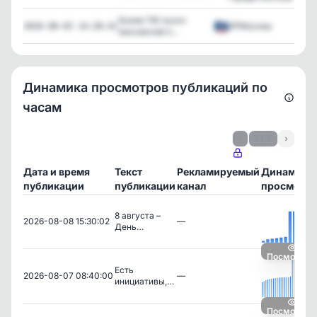
Более 116 тысяч
ЕРМосква
356
2026-08-03 14:28:41
москвичей п...
Динамика просмотров публикаций по
часам
‹
1 / 3
›
Дата и время
Текст
Рекламируемый
Динамика
публикации
публикации
канал
просмотр
8 августа –
2026-08-08 15:30:02
—
День…
Посмотрет
Есть
2026-08-07 08:40:00
—
инициативы,…
Посмотрет