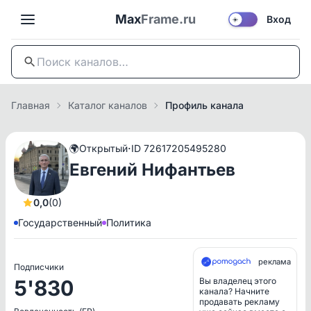
Max
Frame.ru
Вход
☀️
Главная
Каталог каналов
Профиль канала
·
🌍
Открытый
ID 72617205495280
Евгений Нифантьев
0,0
(0)
Государственный
Политика
реклама
Подписчики
5'830
Вы владелец этого
канала? Начните
продавать рекламу