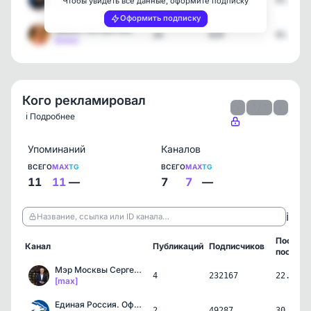
9
2586
02.08.2
Чтобы увидеть все данные, оформите подписку
[max]
Оформить подписку
Дарья Лантратова
10
629
02.08.2
[max]
Кого рекламировал
‹
1 / 1
›
ℹ️ Подробнее
Упоминаний
Каналов
ВСЕГО
MAX
TG
ВСЕГО
MAX
TG
11
11
—
7
7
—
ℹ️
Название, ссылка или ID канала…
Послед
Канал
Публикаций
Подписчиков
пост
Мэр Москвы Сергей Собянин
4
232167
22.07.2
[max]
Единая Россия. Официально
2
49287
30.06.2