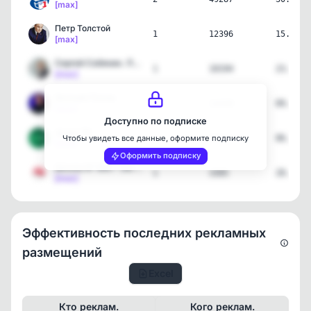
[max]
Петр Толстой
1
12396
15.06.2
[max]
Сергей Собянин. Личный б…
1
10194
23.05.2
[max]
Евгений Попов
1
12220
09.05.2
[max]
Доступно по подписке
Дума ТВ
1
6511
06.05.2
Чтобы увидеть все данные, оформите подписку
[max]
Оформить подписку
Школа № 1861 "Загорье"
1
3305
28.04.2
[max]
Эффективность последних рекламных
размещений
Excel
Кто реклам.
Кого реклам.