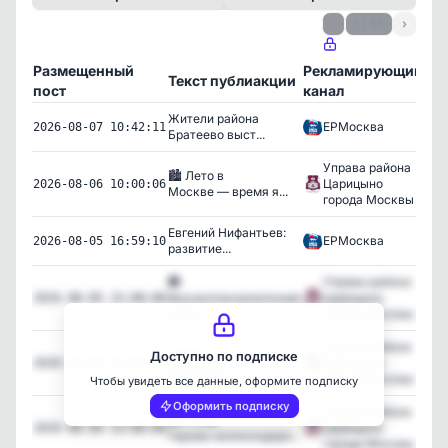
‹
1 / 55
›
Размещенный
Рекламирующий
Текст публиакции
Пр
пост
канал
Жители района
ЕРМосква
365
2026-08-07 10:42:11
Братеево выст...
Управа района
🏙️ Лето в
Царицыно
42
2026-08-06 10:00:06
Москве — время я...
города Москвы
Евгений Нифантьев:
ЕРМосква
360
2026-08-05 16:59:10
развитие...
🏥
Управа района
Высокотехнологичная
Царицыно
102
2026-08-05 15:00:06
меди...
города Москвы
Управа района
Профессия изнутри:
Доступно по подписке
Царицыно
117
2026-08-04 18:00:04
как Моск...
города Москвы
Чтобы увидеть все данные, оформите подписку
Оформить подписку
Управа района
🚂 Улица
Царицыно
128
2026-08-04 13:00:00
Героев‑железнодоро...
города Москвы