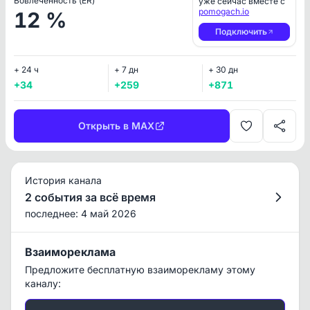
Вовлеченность (ER)
уже сейчас вместе с
pomogach.io
12 %
Подключить
+ 24 ч
+ 7 дн
+ 30 дн
+34
+259
+871
Открыть в MAX
История канала
2 события за всё время
последнее: 4 май 2026
Взаимореклама
Предложите бесплатную взаиморекламу этому
каналу: