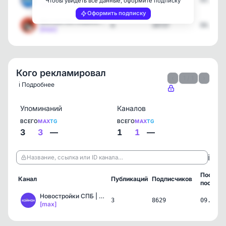
3
16531
05.08.2
Чтобы увидеть все данные, оформите подписку
[max]
Оформить подписку
Москва без кошелька - аф…
6
34737
04.08.2
[max]
Кого рекламировал
‹
1 / 1
›
ℹ️ Подробнее
Упоминаний
Каналов
ВСЕГО
MAX
TG
ВСЕГО
MAX
TG
3
3
—
1
1
—
ℹ️
Название, ссылка или ID канала…
Послед
Канал
Публикаций
Подписчиков
пост
Новостройки СПБ | Кайман
3
8629
09.07.2
[max]