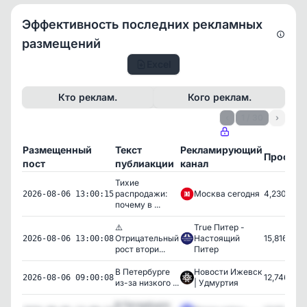
Эффективность последних рекламных
размещений
Excel
Кто реклам.
Кого реклам.
‹
1 / 30
›
Размещенный
Текст
Рекламирующий
Просмо
пост
публиакции
канал
Тихие
распродажи:
Москва сегодня
4,230
2026-08-06 13:00:15
почему в ...
⚠️
True Питер -
Отрицательный
Настоящий
15,816
2026-08-06 13:00:08
рост втори...
Питер
В Петербурге
Новости Ижевск
12,746
2026-08-06 09:00:08
из-за низкого ...
| Удмуртия
В Петербурге