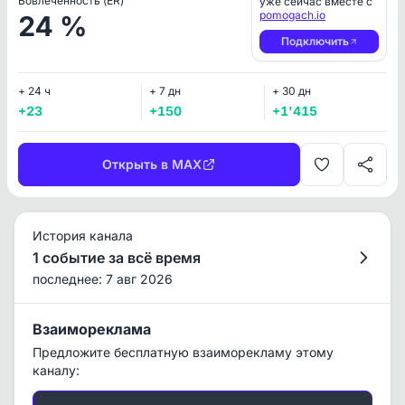
Вовлеченность (ER)
уже сейчас вместе с
pomogach.io
24 %
Подключить
+ 24 ч
+ 7 дн
+ 30 дн
+23
+150
+1'415
Открыть в MAX
История канала
1 событие за всё время
последнее: 7 авг 2026
Взаимореклама
Предложите бесплатную взаиморекламу этому
каналу: