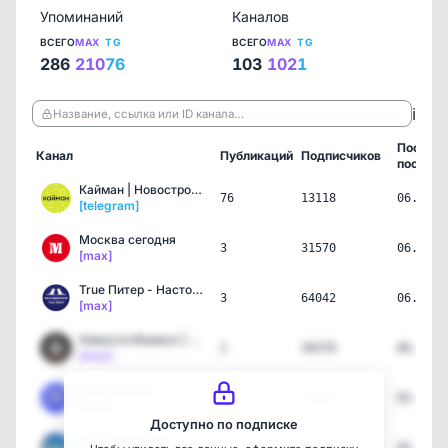
Упоминаний
Каналов
ВСЕГО
MAX
TG
ВСЕГО
MAX
TG
286
210
76
103
102
1
ℹ️
Название, ссылка или ID канала…
Послед
Канал
Публикаций
Подписчиков
пост
Кайман | Новостройки Мос…
76
13118
06.08.2
[telegram]
Москва сегодня
3
31570
06.08.2
[max]
True Питер - Настоящий П…
3
64042
06.08.2
[max]
Новости Ижевск | Удмуртия
2
30378
06.08.2
[max]
Питер online
3
75327
05.08.2
[max]
Доступно по подписке
Норильск News