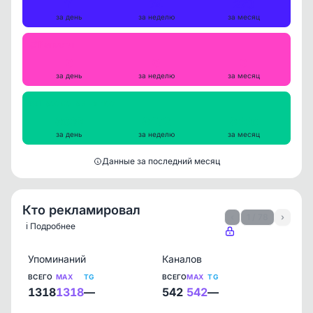
11
74
270
за день
за неделю
за месяц
Репосты
0
0
0
за день
за неделю
за месяц
Просмотры на пост
8639
8472
8556
за день
за неделю
за месяц
Данные за последний месяц
Кто рекламировал
‹
1 / 78
›
ℹ️ Подробнее
Упоминаний
Каналов
ВСЕГО
MAX
TG
ВСЕГО
MAX
TG
1318
1318
—
542
542
—