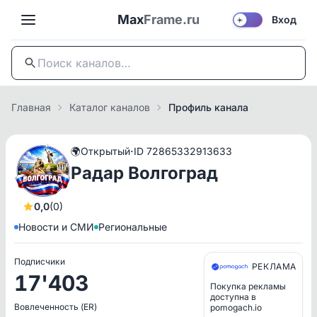
Max
Frame.ru
Вход
☀️
Главная
Каталог каналов
Профиль канала
·
🌍
Открытый
ID 72865332913633
Радар Волгоград
0,0
(0)
Новости и СМИ
Региональные
Подписчики
РЕКЛАМА
17'403
Покупка рекламы
доступна в
Вовлеченность (ER)
pomogach.io