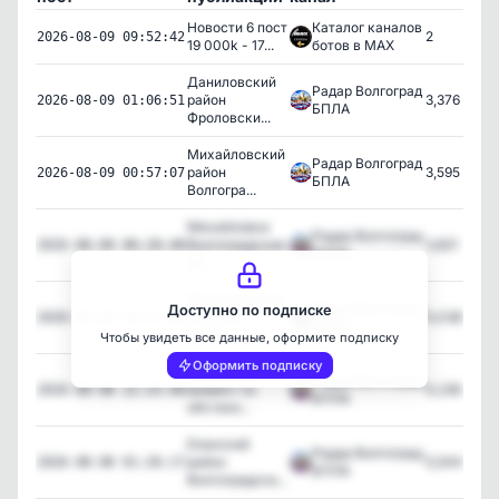
Новости 6 пост
Каталог каналов
2
2026-08-09 09:52:42
19 000k - 17...
ботов в MAX
Даниловский
Радар Волгоград
район
3,376
2026-08-09 01:06:51
БПЛА
Фроловски...
Михайловский
Радар Волгоград
район
3,595
2026-08-09 00:57:07
БПЛА
Волгогра...
Михайловка
Радар Волгоград
Волгоградская
3,821
2026-08-09 00:28:48
БПЛА
об...
Волгоградская
Радар Волгоград
Доступно по подписке
область
4,036
2026-08-08 23:27:10
БПЛА
Опасн...
Чтобы увидеть все данные, оформите подписку
Оформить подписку
На данный
Радар Волгоград
момент по
4,236
2026-08-08 22:25:40
БПЛА
обстано...
Еланский
Радар Волгоград
район
5,544
2026-08-08 01:26:17
БПЛА
Волгоградска...