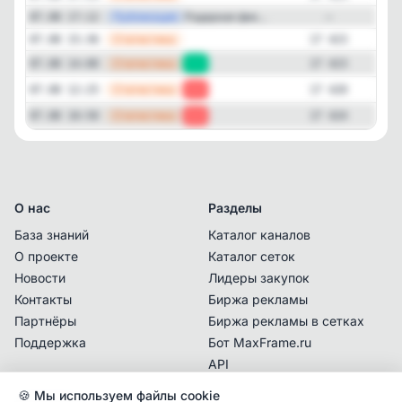
—
Публикация
Радарная фик...
07.08 17:12
—
—
Статистика
07.08 15:36
17 423
—
Статистика
07.08 14:00
+3
17 423
—
Статистика
07.08 12:25
-4
17 420
—
Статистика
07.08 10:50
-4
17 424
О нас
Разделы
База знаний
Каталог каналов
О проекте
Каталог сеток
Новости
Лидеры закупок
Контакты
Биржа рекламы
Партнёры
Биржа рекламы в сетках
Поддержка
Бот MaxFrame.ru
API
🍪 Мы используем файлы cookie
Документы