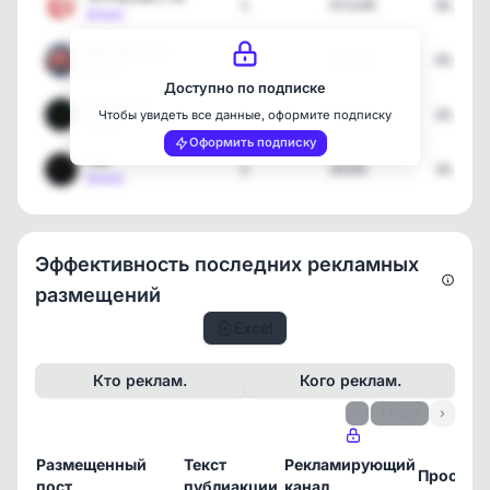
1
472149
26.07.2
[max]
Моя Москва
2
620428
20.07.2
[max]
Доступно по подписке
Скорпион
2
19869
18.07.2
Чтобы увидеть все данные, оформите подписку
[max]
Оформить подписку
Рак
2
20165
18.07.2
[max]
Эффективность последних рекламных
размещений
Excel
Кто реклам.
Кого реклам.
‹
1 / 189
›
Размещенный
Текст
Рекламирующий
Просмот
пост
публиакции
канал