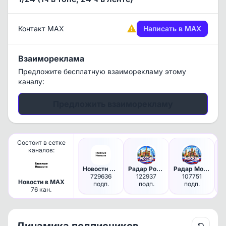
Контакт MAX
Написать в MAX
Взаимореклама
Предложите бесплатную взаиморекламу этому
каналу:
Предложить взаиморекламу
Состоит в сетке
каналов:
Новости Россия
Радар Россия БПЛА
Радар Москва
729636
122937
107751
Новости в MAX
подп.
подп.
подп.
76 кан.