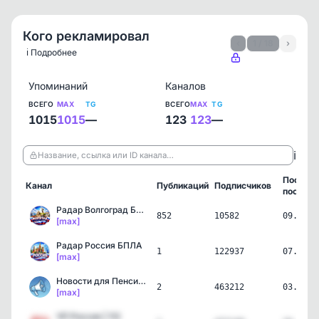
Кого рекламировал
‹
1 / 18
›
ℹ️ Подробнее
Упоминаний
Каналов
ВСЕГО
MAX
TG
ВСЕГО
MAX
TG
1015
1015
—
123
123
—
ℹ️
Название, ссылка или ID канала…
Послед
Канал
Публикаций
Подписчиков
пост
Радар Волгоград БПЛА
852
10582
09.08.2
[max]
Радар Россия БПЛА
1
122937
07.08.2
[max]
Новости для Пенсионеров!
2
463212
03.08.2
[max]
ЧП Россия | 112