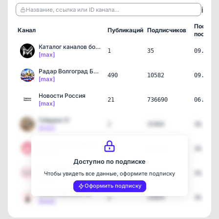
ℹ️
Название, ссылка или ID канала…
Послед
Канал
Публикаций
Подписчиков
пост
Каталог каналов ботов в …
1
35
09.08.2
[max]
Радар Волгоград БПЛА
490
10582
09.08.2
[max]
Новости Россия
21
736690
06.07.2
[max]
Гайдики 🌸
2
25464
26.06.2
[max]
Эстетика из Pinterest 💋
2
29211
26.06.2
[max]
Доступно по подписке
Как правильно...💞
2
32515
26.06.2
Чтобы увидеть все данные, оформите подписку
[max]
Оформить подписку
Сozy motivation 👑
2
15854
26.06.2
[max]